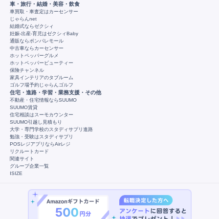
車・旅行・結婚・美容・飲食
車買取・車査定はカーセンサー
じゃらんnet
結婚式ならゼクシィ
妊娠-出産-育児はゼクシィBaby
通販ならポンパレモール
中古車ならカーセンサー
ホットペッパーグルメ
ホットペッパービューティー
保険チャンネル
家具インテリアのタブルーム
ゴルフ場予約じゃらんゴルフ
住宅・進路・学習・業務支援・その他
不動産・住宅情報ならSUUMO
SUUMO賃貸
住宅相談はスーモカウンター
SUUMO引越し見積もり
大学・専門学校のスタディサプリ進路
勉強・受験はスタディサプリ
POSレジアプリならAirレジ
リクルートカード
関連サイト
グループ企業一覧
ISIZE