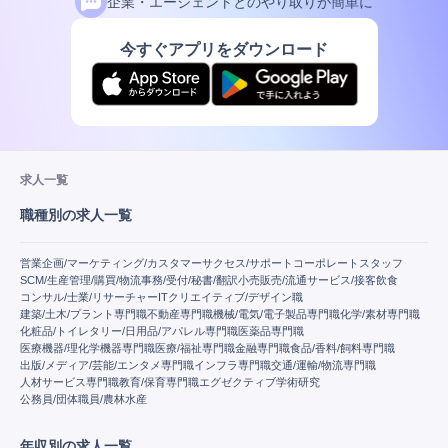
企業・エージェントとのやり取りが簡単に
今すぐアプリをダウンロード
求人一覧
職種別の求人一覧
営業
企画/マーケティング/カスタマーサクセス/サポート
コーポレートスタッフ
SCM/生産管理/購買/物流
事務/受付/秘書/翻訳
小売販売/流通
サービス/接客
飲食
コンサル/士業/リサーチャー
IT
クリエイティブ/デザイン職
建築/土木/プラント専門職
不動産専門職
機械/電気/電子製品専門職
化学/素材専門職
化粧品/トイレタリー/日用品/アパレル専門職
医薬品専門職
医療機器/理化学機器専門職
医療/福祉専門職
金融専門職
食品/香料/飼料専門職
出版/メディア/芸能/エンタメ専門職
インフラ専門職
交通/運輸/物流専門職
人材サービス専門職
教育/保育専門職
エグゼクティブ
学術研究
公務員/団体職員/農林水産
年収別の求人一覧