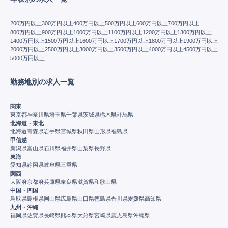
200万円以上
300万円以上
400万円以上
500万円以上
600万円以上
700万円以上
800万円以上
900万円以上
1000万円以上
1100万円以上
1200万円以上
1300万円以上
1400万円以上
1500万円以上
1600万円以上
1700万円以上
1800万円以上
1900万円以上
2000万円以上
2500万円以上
3000万円以上
3500万円以上
4000万円以上
4500万円以上
5000万円以上
勤務地別の求人一覧
関東
東京都
神奈川県
埼玉県
千葉県
茨城県
栃木県
群馬県
北海道・東北
北海道
青森県
岩手県
宮城県
秋田県
山形県
福島県
甲信越
新潟県
富山県
石川県
福井県
山梨県
長野県
東海
愛知県
静岡県
岐阜県
三重県
関西
大阪府
京都府
兵庫県
奈良県
滋賀県
和歌山県
中国・四国
鳥取県
島根県
岡山県
広島県
山口県
徳島県
香川県
愛媛県
高知県
九州・沖縄
福岡県
佐賀県
長崎県
熊本県
大分県
宮崎県
鹿児島県
沖縄県