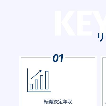
KE
リ
転職決定年収