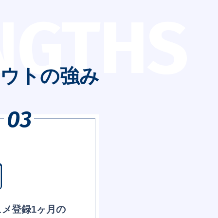
NGTHS
ウト
の強み
ュメ登録1ヶ月の