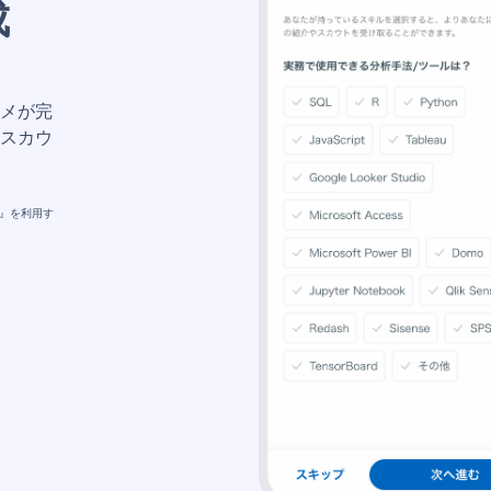
成
メが完
スカウ
メ』を利用す