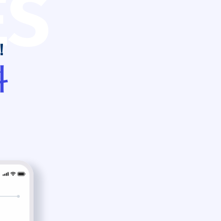
ES
！
料