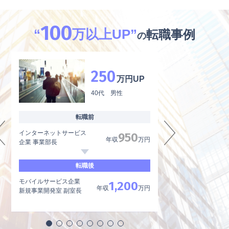
100
“
万以上UP”
転職事例
の
250
万円UP
40代 男性
転職前
インターネットサービス
外資系製薬メーカー
950
年収
万円
企業 事業部長
品質管理、品質保証
転職後
モバイルサービス企業
内資系製薬メーカー
1,200
年収
万円
新規事業開発室 副室長
品質管理責任者