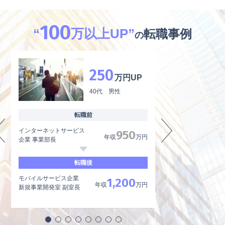
100
“
万以上UP”
転職事例
の
250
万円UP
40代 男性
転職前
インターネットサービス
外資系製薬メーカー
950
年収
万円
企業 事業部長
品質管理、品質保証
転職後
モバイルサービス企業
内資系製薬メーカー
1,200
年収
万円
新規事業開発室 副室長
品質管理責任者