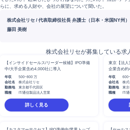
らに、求める人財や、会社の展望について聞いた。
株式会社リセ
/
代表取締役社長 弁護士（日本・米国NY州）
藤田 美樹
株式会社リセが募集している求
【インサイドセールス/リーダー候補】IPO準備
東京【法人
中/大手企業含め4,000社に導入
企業含め約4
年収
500~800 万
年収
600
会社名
株式会社リセ
会社名
株式
勤務地
東京都千代田区
勤務地
東京
職種
IT/通信製品法人営業
職種
IT
詳しく見る
【カスタマーサクセス】IPO準備中/業界トップ
【セールスオ