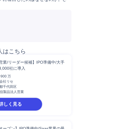
人はこちら
営業/リーダー候補】IPO準備中/大手
,000社に導入
~900 万
会社リセ
都千代田区
/通信製品法人営業
詳しく見る
ープン】IPO準備中/Saas業界の最