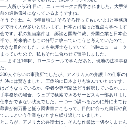
── 入所から6年目に、ニューヨークに留学されました。大手
前の通過儀礼になっているようですね。
そうですね。4、5年目頃に｢そろそろ行ってもいいよ｣と事務
グで行く人が多いと思います。日本とは違った視点も学べます
会です。私の担当案件は、訴訟と国際仲裁、外国企業と日本企
半で、将来的にもこの分野に絞っていこうと考えていたので、
大きな目的でした。夫も弁護士をしていて、当時ニューヨーク
まっていたので、私もそれに合わせて留学しました。
── まずは1年間、ロースクールで学んだあと、現地の法律事
た。
300人ぐらいの事務所でしたが、アメリカ人の弁護士の仕事
た時には驚きました。圧倒的に日本よりも進んでいたのです。
はどうなっているか、学者や専門家はどう解釈しているか……
手事務所の場合、ウェブで検索できるサービスも一部ありまし
仕事ができない状況でした。一つ一つ調べるために外に出て行
蔵書が何万冊と揃う図書室にこもって、目的に合った書籍や資
て……という作業をひたすら繰り返していました。
ところが、アメリカの弁護士は、そんな作業は一切やりません