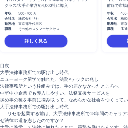
クラス/大手企業含め4,000社に導入
前線で市場
年収
500~700 万
年収
400
会社名
株式会社リセ
会社名
株式
勤務地
東京都千代田区
勤務地
東京
職種
その他カスタマーサクセス
職種
IT
詳しく見る
目次
大手法律事務所での駆け出し時代
ニューヨーク留学で触れた、法務×テックの兆し
法律事務所という枠組みでは、手の届かなかったところへ
中堅中小企業でも導入しやすい、法務支援サービスを
揉め事の種を事前に摘み取って、なめらかな社会をつくってい
大手法律事務所での駆け出し時代
── リセを起業する前は、大手法律事務所で18年間のキャリ
ぜ法律の道を志したのですか？
大学に進学して法律に触れたときに、衝撃を受けたんです。法