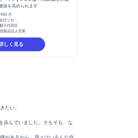
価値を高められます
~900 万
会社リセ
都千代田区
/通信製品法人営業
詳しく見る
きたい。
アを歩んでいました。そもそも、な
律があるから、我々はいろんな自