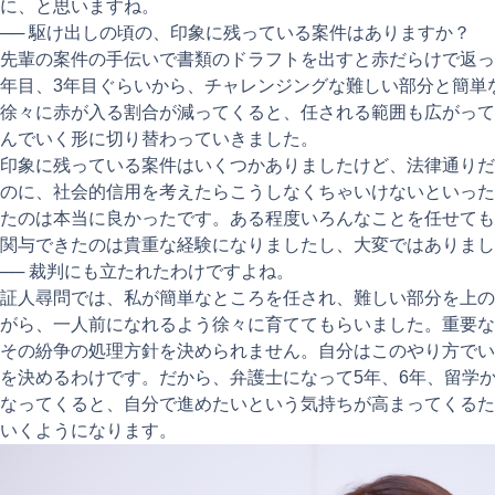
に、と思いますね。
── 駆け出しの頃の、印象に残っている案件はありますか？
先輩の案件の手伝いで書類のドラフトを出すと赤だらけで返っ
年目、3年目ぐらいから、チャレンジングな難しい部分と簡単
徐々に赤が入る割合が減ってくると、任される範囲も広がって
んでいく形に切り替わっていきました。
印象に残っている案件はいくつかありましたけど、法律通りだ
のに、社会的信用を考えたらこうしなくちゃいけないといった
たのは本当に良かったです。ある程度いろんなことを任せても
関与できたのは貴重な経験になりましたし、大変ではありまし
── 裁判にも立たれたわけですよね。
証人尋問では、私が簡単なところを任され、難しい部分を上の
がら、一人前になれるよう徐々に育ててもらいました。重要な
その紛争の処理方針を決められません。自分はこのやり方でい
を決めるわけです。だから、弁護士になって5年、6年、留学
なってくると、自分で進めたいという気持ちが高まってくるた
いくようになります。