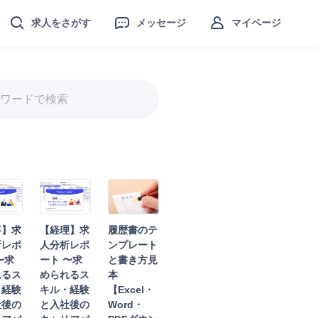
求人をさがす
メッセージ
マイページ
事】求
【経理】求
履歴書のテ
析レポ
人分析レポ
ンプレート
〜求
ート 〜求
と書き方見
れるス
められるス
本
・経験
キル・経験
【Excel・
社後の
と入社後の
Word・