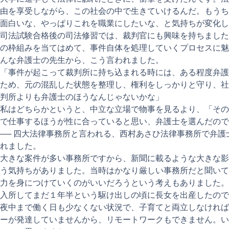
由を享受しながら、この社会の中で生きていけるんだ。もうち
面白いな、やっぱりこれを職業にしたいな、と気持ちが変化し
司法試験合格後の司法修習では、裁判官にも興味を持ちました
の枠組みを当てはめて、事件自体を処理していくプロセスに魅
んな弁護士の先生から、こう言われました。
「事件が起こって裁判所に持ち込まれる時には、ある程度弁護
ため、元の混乱した状態を整理し、権利をしっかりと守り、社
判所よりも弁護士のほうなんじゃないかな」
私はどちらかというと、中立な立場で物事を見るより、「その
で仕事するほうが性に合っていると思い、弁護士を選んだので
── 四大法律事務所と言われる、西村あさひ法律事務所で弁
れました。
大きな案件が多い事務所ですから、新聞に載るような大きな影
う気持ちがありました。当時はかなり厳しい事務所だと聞いて
力を身につけていくのがいいだろうという考えもありました。
入所してまだ１年半という駆け出しの頃に長女を出産したので
夜中まで働く日も少なくない状況で、子育てと両立しなければ
ーが発達していませんから、リモートワークもできません。い