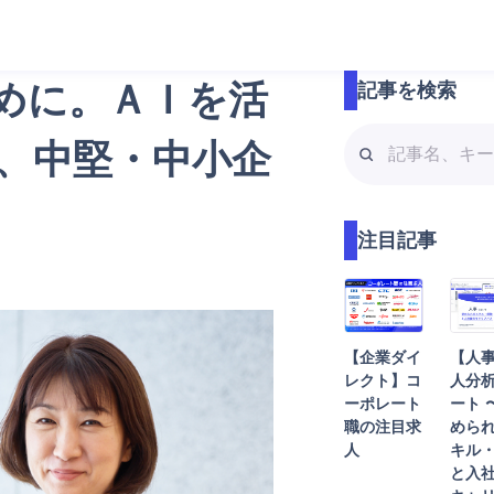
めに。ＡＩを活
記事を検索
記
、中堅・中小企
事
名
、
注目記事
キ
ー
ワ
ー
ド
【企業ダイ
【人
で
レクト】コ
人分
検
ーポレート
ート 
索
職の注目求
めら
人
キル
と入