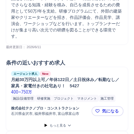
でさらなる知識・経験を積み、自己を成長させるための費
用として50万/年を支給。研修プログラムにて、外部の建築
家やクリエーターなどを招き、作品評価会、作品見学、講
演会、ワークショップなどを行います。トップランナーだ
けが集まり高い次元での研鑽を図ることができる環境で
す。
最終更新日： 
2026/6/11
条件の近いおすすめ求人
エージェント求人
New
月給30万円以上可／年休122日／土日祝休み／転勤なし／
家具・家電付きの社宅あり！　5427
400
~
750
万
施設/設備管理
研修実施
プロジェクト
マネジメント
施工管理
株式会社テクノプロ・コンストラクション
気になる
石川県金沢市, 福井県福井市, 富山県富山市
月給30万円
もっと見る