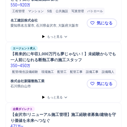
550
~
920
万
工程管理
マンション
S造
公共施設
写真管理
パトロール
安全管理
マネジメント
品質管理
進捗管理
施工管理
名工建設株式会社
気になる
施工管理技士
愛知県名古屋市, 石川県金沢市, 大阪府大阪市
■名工建設
もっと見る
エージェント求人
【将来的に年収1,000万円も夢じゃない！】未経験からでも
一人前になれる断熱工事の施工スタッフ
350
~
450
万
配管/衛生設備経験
現場施工
配管工
配管工事
設備工事
設備職人
設備管理
吹付職人
塗装職人
屋根職人
左官職人
解体職人
株式会社新陽整熱工業
気になる
造園職人
電気職人
はつり職人
クロス職人
建築板金職人
石川県白山市
【将来的に
土工事職人
配管/ダクト設備施工管理
配管施工管理
もっと見る
配管工事プラント施工管理
企業ダイレクト
【金沢市/リニューアル施工管理】施工経験者募集/建物を守
り価値を未来へつなぐ
471
~
万