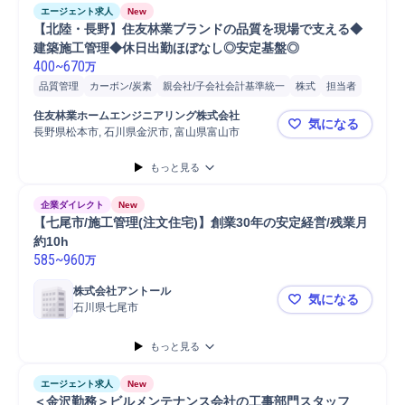
エージェント求人
New
【北陸・長野】住友林業ブランドの品質を現場で支える◆
建築施工管理◆休日出勤ほぼなし◎安定基盤◎
400
~
670
万
品質管理
カーボン/炭素
親会社/子会社会計基準統一
株式
担当者
点検
施工管理
検査機器調整/検査
安全管理
注文住宅
発注
住友林業ホームエンジニアリング株式会社
気になる
基礎工事
コンプライアンス
立会い
Microsoft Excel
Microsoft Word
長野県松本市, 石川県金沢市, 富山県富山市
【北陸・長
PC/Web
自動車/輸送機械
自動車/輸送機器
携帯電話/PC/PC周辺機器
もっと見る
自動車運転
PC
自動車
普通自動車
施工管理技士
企業ダイレクト
New
【七尾市/施工管理(注文住宅)】創業30年の安定経営/残業月
約10h
585
~
960
万
株式会社アントール
気になる
石川県七尾市
【七尾市/施
もっと見る
エージェント求人
New
＜金沢勤務＞ビルメンテナンス会社の工事部門スタッフ