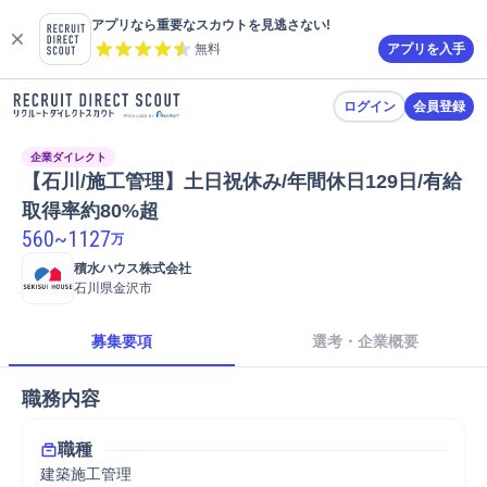
アプリなら重要なスカウトを見逃さない!
無料
アプリを入手
ログイン
会員登録
企業ダイレクト
【石川/施工管理】土日祝休み/年間休日129日/有給
取得率約80%超
560
~
1127
万
積水ハウス株式会社
石川県金沢市
募集要項
選考・企業概要
職務内容
職種
建築施工管理