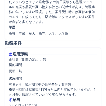
たノウハウとエリア選定:数多の施工実績から監理マニュア
ルの充実や品質の高い協力会社との関係性があり、管理業
務に集中しやすい環境。また、案件受注時には高付加価値
のエリアに絞っており、駅近等のアクセスがしやすい案件
が自ずと多くなります。
学歴
高校、専修、短大、高専、大学、大学院
勤務条件
雇用形態
正社員（期間の定め： 無）
契約期間
更新：無 
試用期間
有 6ヶ月（試用期間中の勤務条件：変更無）

※試用期間は就業規則で6ヵ月以内と定めておりますが、4
ヵ月等と短縮させていただく場合があります。
給与
560万円～1,127万円
