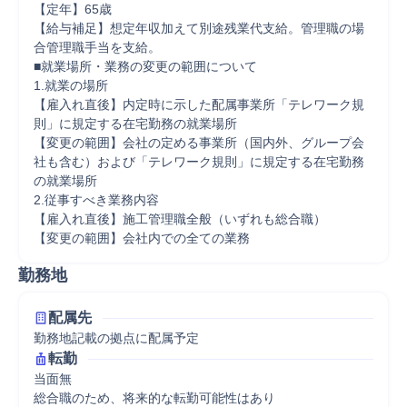
【定年】65歳

【給与補足】想定年収加えて別途残業代支給。管理職の場
合管理職手当を支給。

■就業場所・業務の変更の範囲について

1.就業の場所

【雇入れ直後】内定時に示した配属事業所「テレワーク規
則」に規定する在宅勤務の就業場所

【変更の範囲】会社の定める事業所（国内外、グループ会
社も含む）および「テレワーク規則」に規定する在宅勤務
の就業場所

2.従事すべき業務内容

【雇入れ直後】施工管理職全般（いずれも総合職）

【変更の範囲】会社内での全ての業務
勤務地
配属先
勤務地記載の拠点に配属予定
転勤
当面無

総合職のため、将来的な転勤可能性はあり