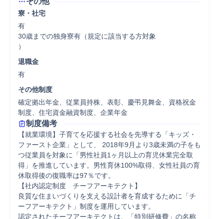
その他
寮・社宅
有

30歳までの独身寮有（規定に該当する方対象

）
退職金
有
その他制度
確定拠出年金、従業員持株、表彰、慶弔見舞金、資格祝金
制度、住宅資金融資制度、企業年金
制度備考
【就業環境】子育てを応援する社会を先導する「キッズ・
ファースト企業」として、 2018年9月より3歳未満の子をも
つ従業員を対象に「男性社員1ヶ月以上の育児休業完全取
得」を推進しています。男性育休100%取得、女性社員の育
休取得後の復職率は97％です。

【社内認定制度　チーフアーキテクト】

良質な住まいづくりを支える設計者を育成するために「チ
ーフアーキテクト」制度を運用しています。

認定されたチーフアーキテクトは、「特別研修費」の名称