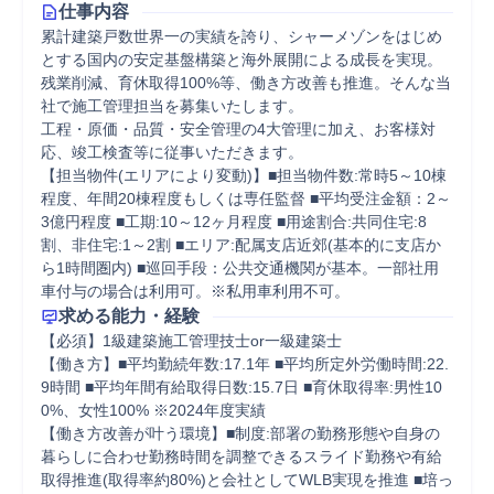
仕事内容
累計建築戸数世界一の実績を誇り、シャーメゾンをはじめ
とする国内の安定基盤構築と海外展開による成長を実現。
残業削減、育休取得100%等、働き方改善も推進。そんな当
社で施工管理担当を募集いたします。

工程・原価・品質・安全管理の4大管理に加え、お客様対
応、竣工検査等に従事いただきます。

【担当物件(エリアにより変動)】■担当物件数:常時5～10棟
程度、年間20棟程度もしくは専任監督 ■平均受注金額：2～
3億円程度 ■工期:10～12ヶ月程度 ■用途割合:共同住宅:8
割、非住宅:1～2割 ■エリア:配属支店近郊(基本的に支店か
ら1時間圏内) ■巡回手段：公共交通機関が基本。一部社用
車付与の場合は利用可。※私用車利用不可。
求める能力・経験
【必須】1級建築施工管理技士or一級建築士

【働き方】■平均勤続年数:17.1年 ■平均所定外労働時間:22.
9時間 ■平均年間有給取得日数:15.7日 ■育休取得率:男性10
0%、女性100% ※2024年度実績

【働き方改善が叶う環境】■制度:部署の勤務形態や自身の
暮らしに合わせ勤務時間を調整できるスライド勤務や有給
取得推進(取得率約80%)と会社としてWLB実現を推進 ■培っ