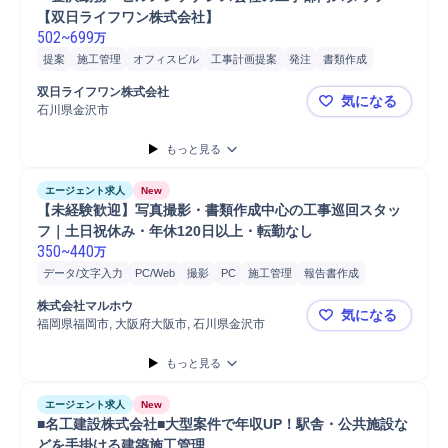
【双日ライフワン株式会社】
502
~
699
万
提案
施工管理
オフィスビル
工事計画提案
発注
書類作成
双日ライフワン株式会社
気になる
石川県金沢市
＜金沢勤務
もっと見る
エージェント求人
New
【未経験歓迎】写真撮影・書類作成中心の工事巡回スタッ
フ｜土日祝休み・年休120日以上・転勤なし
350
~
440
万
データ/文字入力
PC/Web
撮影
PC
施工管理
報告書作成
ヒアリング
スタッフ
防水工事
スマートフォン
巡回
タブレット
株式会社マルホウ
気になる
写真管理
自動車運転
福岡県福岡市, 大阪府大阪市, 石川県金沢市
【未経験歓
もっと見る
エージェント求人
New
■名工建設株式会社■大型案件で年収UP！駅舎・公共施設な
どを手掛ける建築施工管理