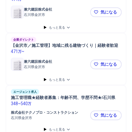
兼六建設株式会社
気になる
石川県金沢市
【金沢市/
もっと見る
企業ダイレクト
【金沢市／施工管理】地域に残る建物づくり｜経験者歓迎
471
~
万
兼六建設株式会社
気になる
石川県金沢市
【金沢市／
もっと見る
エージェント求人
施工管理職★経験者募集：年齢不問、学歴不問★/石川県
348
~
540
万
株式会社テクノプロ・コンストラクション
気になる
石川県金沢市
施工管理職
もっと見る