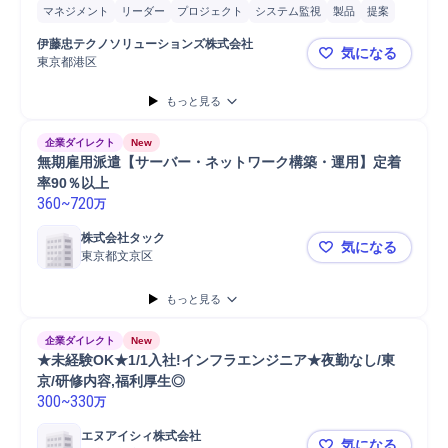
マネジメント
リーダー
プロジェクト
システム監視
製品
提案
プロジェクトリーダー
アジャイル
オンプレミス
開発
クラウド
伊藤忠テクノソリューションズ株式会社
気になる
SaaS
IoT
要件定義
CTC
ネットワーク
仮想化
AWS
東京都港区
インフラ分
もっと見る
企業ダイレクト
New
無期雇用派遣【サーバー・ネットワーク構築・運用】定着
率90％以上
360
~
720
万
株式会社タック
気になる
東京都文京区
無期雇用派
もっと見る
企業ダイレクト
New
★未経験OK★1/1入社!インフラエンジニア★夜勤なし/東
京/研修内容,福利厚生◎
300
~
330
万
エヌアイシィ株式会社
気になる