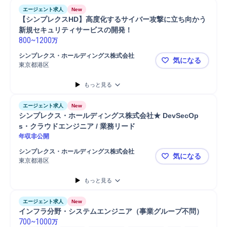
エージェント求人
New
【シンプレクスHD】高度化するサイバー攻撃に立ち向かう
新規セキュリティサービスの開発！
800
~
1200
万
シンプレクス・ホールディングス株式会社
気になる
東京都港区
【シンプレ
もっと見る
エージェント求人
New
シンプレクス・ホールディングス株式会社★ DevSecOp
s・クラウドエンジニア / 業務リード
年収非公開
シンプレクス・ホールディングス株式会社
気になる
東京都港区
シンプレクス
もっと見る
エージェント求人
New
インフラ分野・システムエンジニア（事業グループ不問）
700
~
1000
万