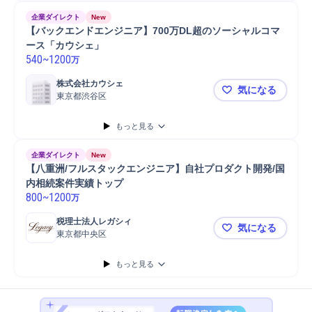
企業ダイレクト
New
【バックエンドエンジニア】700万DL超のソーシャルコマ
ース「カウシェ」
540
~
1200
万
株式会社カウシェ
気になる
東京都渋谷区
【バックエ
もっと見る
企業ダイレクト
New
【八重洲/フルスタックエンジニア】自社プロダクト開発/国
内相続案件実績トップ
800
~
1200
万
税理士法人レガシィ
気になる
東京都中央区
【八重洲/
もっと見る