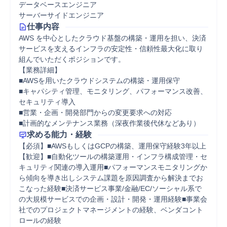
データベースエンジニア
サーバーサイドエンジニア
仕事内容
AWS を中心としたクラウド基盤の構築・運用を担い、決済
サービスを支えるインフラの安定性・信頼性最大化に取り
組んでいただくポジションです。

【業務詳細】

■AWSを用いたクラウドシステムの構築・運用保守

■キャパシティ管理、モニタリング、パフォーマンス改善、
セキュリティ導入

■営業・企画・開発部門からの変更要求への対応

■計画的なメンテナンス業務（深夜作業後代休などあり）
求める能力・経験
【必須】■AWSもしくはGCPの構築、運用保守経験3年以上

【歓迎】■自動化ツールの構築運用・インフラ構成管理・セ
キュリティ関連の導入運用■パフォーマンスモニタリングか
ら傾向を導き出しシステム課題を原因調査から解決までお
こなった経験■決済サービス事業/金融/EC/ソーシャル系で
の大規模サービスでの企画・設計・開発・運用経験■事業会
社でのプロジェクトマネージメントの経験、ベンダコント
ロールの経験