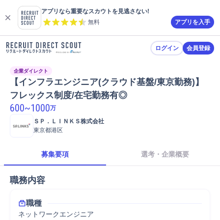
アプリなら重要なスカウトを見逃さない!
無料
アプリを入手
ログイン
会員登録
企業ダイレクト
【インフラエンジニア(クラウド基盤/東京勤務)】
フレックス制度/在宅勤務有◎
600
~
1000
万
ＳＰ．ＬＩＮＫＳ株式会社
東京都港区
募集要項
選考・企業概要
職務内容
職種
ネットワークエンジニア