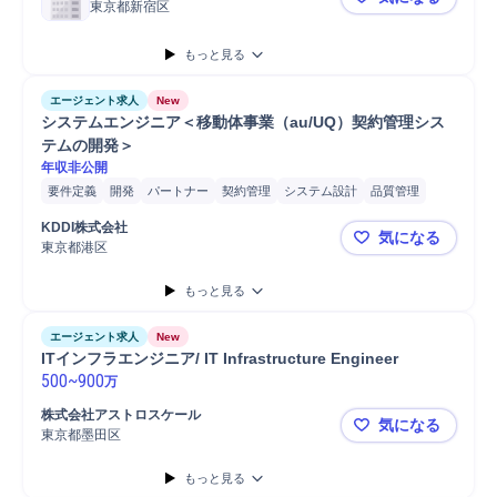
東京都新宿区
★未経験OK
もっと見る
エージェント求人
New
システムエンジニア＜移動体事業（au/UQ）契約管理シス
テムの開発＞
年収非公開
要件定義
開発
パートナー
契約管理
システム設計
品質管理
デザイン
プロジェクト
リーダー
メンテナンス
マネジメント
KDDI株式会社
気になる
プロジェクトマネジメント
システム開発
担当者
プロセス設計
東京都港区
システムエ
もっと見る
エージェント求人
New
ITインフラエンジニア/ IT Infrastructure Engineer
500
~
900
万
株式会社アストロスケール
気になる
東京都墨田区
ITインフラエンジ
もっと見る