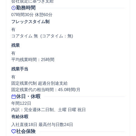
会社規定に基づき支給
勤務時間
07時間30分 休憩60分
フレックスタイム制
有

コアタイム 無  (コアタイム：無)
残業
有

平均残業時間：25時間
残業手当
有

固定残業代制 超過分別途支給

固定残業代の相当時間：45.0時間/月
休日・休暇
年間122日

内訳：完全週休二日制、土曜 日曜 祝日
有給休暇
入社直後18日 最高付与日数24日
社会保険