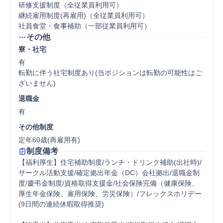
研修支援制度（全従業員利用可）

継続雇用制度(再雇用)（全従業員利用可）

社員食堂・食事補助（一部従業員利用可）
その他
寮・社宅
有

転勤に伴う社宅制度あり(当ポジションは転勤の可能性はご
ざいません)
退職金
有
その他制度
定年60歳(再雇用有)
制度備考
【福利厚生】住宅補助制度/ランチ・ドリンク補助(出社時)/
サークル活動支援/確定拠出年金（DC）会社拠出/退職金制
度/慶弔金制度/資格取得支援金/社会保険完備（健康保険、
厚生年金保険、雇用保険、労災保険）/フレックスホリデー
(9日間の連続休暇取得推奨)
