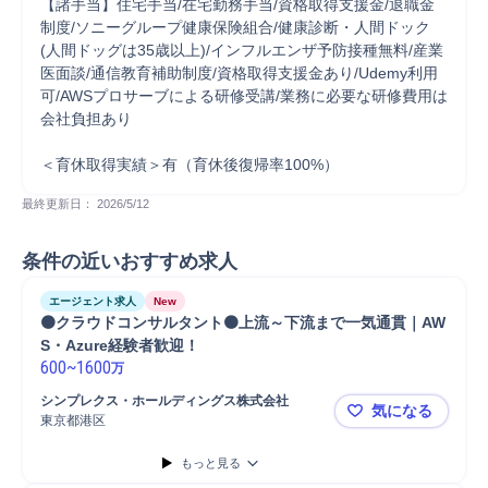
【諸手当】住宅手当/在宅勤務手当/資格取得支援金/退職金
制度/ソニーグループ健康保険組合/健康診断・人間ドック
(人間ドッグは35歳以上)/インフルエンザ予防接種無料/産業
医面談/通信教育補助制度/資格取得支援金あり/Udemy利用
可/AWSプロサーブによる研修受講/業務に必要な研修費用は
会社負担あり

＜育休取得実績＞有（育休後復帰率100%）
最終更新日： 
2026/5/12
条件の近いおすすめ求人
エージェント求人
New
🟠クラウドコンサルタント🟠上流～下流まで一気通貫｜AW
S・Azure経験者歓迎！
600
~
1600
万
シンプレクス・ホールディングス株式会社
気になる
東京都港区
🟠クラウド
もっと見る