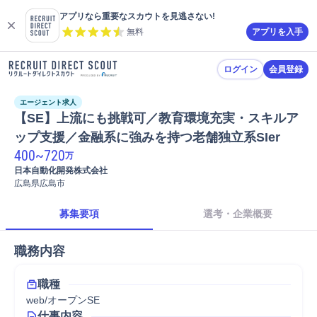
アプリなら重要なスカウトを見逃さない!
無料
アプリを入手
ログイン
会員登録
エージェント求人
【SE】上流にも挑戦可／教育環境充実・スキルア
ップ支援／金融系に強みを持つ老舗独立系SIer
400
~
720
万
日本自動化開発株式会社
広島県広島市
募集要項
選考・企業概要
職務内容
職種
web/オープンSE
仕事内容