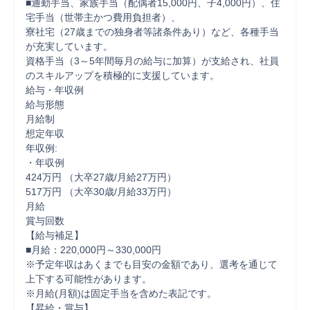
■通勤手当、家族手当（配偶者15,000円、子4,000円）、住
宅手当（世帯主かつ費用負担者）、

寮社宅（27歳までの独身者等諸条件あり）など、各種手当
が充実しています。

資格手当（3～5年間毎月の給与に加算）が支給され、社員
のスキルアップを積極的に支援しています。

給与・年収例

給与形態

月給制

想定年収

年収例:

・年収例

424万円 （大卒27歳/月給27万円）

517万円 （大卒30歳/月給33万円）

月給

賞与回数

【給与補足】

■月給：220,000円～330,000円

※予定年収はあくまでも目安の金額であり、選考を通じて
上下する可能性があります。

※月給(月額)は固定手当を含めた表記です。

【昇給・賞与】