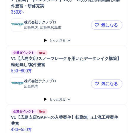
件豊富・研修充実
350
~
万
株式会社テクノプロ
気になる
広島県内, 広島県広島市
V［広島］【
もっと見る
企業ダイレクト
New
V1【広島支店/スノーフレークを用いたデータレイク構築】
転勤無し/案件豊富
550
~
800
万
株式会社テクノプロ
気になる
広島県内
V1【広島
もっと見る
企業ダイレクト
New
V1【広島支店/SAPへの入替案件】転勤無し/上流工程案件
豊富
480
~
550
万