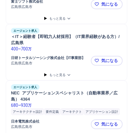
富士ソフト株式会社
気になる
広島県広島市
業務システ
もっと見る
エージェント求人
＜IT＞経験者【即戦力人材採用】（IT業界経験がある方）/
広島県
400
~
700
万
日研トータルソーシング株式会社【IT事業部】
気になる
広島県広島市
＜IT＞経験
もっと見る
エージェント求人
NEC  アプリケーションスペシャリスト（自動車業界／広
島） 4364
680
~
930
万
アーキテクチャ設計
要件定義
アーキテクト
アプリケーション設計
システム開発
日本電気株式会社
気になる
広島県広島市
NEC