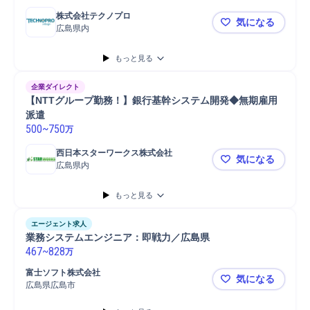
株式会社テクノプロ
気になる
広島県内
V1【広島支
もっと見る
企業ダイレクト
【NTTグループ勤務！】銀行基幹システム開発◆無期雇用
派遣
500
~
750
万
西日本スターワークス株式会社
気になる
広島県内
【NTTグ
もっと見る
エージェント求人
業務システムエンジニア：即戦力／広島県
467
~
828
万
富士ソフト株式会社
気になる
広島県広島市
業務システ