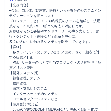
【業務内容】

■金融、自治体、製造業、医療といった案件のシステムイン
テグレーションを担当します。

プロジェクトごとに20～30名程度のチームを編成し、汎用
系からOPEN系・WEB系まで幅広く対応します。

お客様からのご要望やエンドユーザーの声を大切にし、銀
行・クレジット・保険など金融系を中心に、

多くの人の手に触れるシステムを開発していきます。

【詳細】

・各クライアントのシステム設計／開発／保守、顧客に対
する提案／折衝

・PM、リーダーのもとで担当プロジェクトの進捗管理／品
質／リスク管理

【開発システム例】

・顧客管理システム

・在庫管理

・請求・支払いシステム

・インターネット予約システム

・コールセンターシステムなど

【使用言語や知識】

・Java/C/VB/COBOL/HTML/Perlなど、幅広く対応可能で