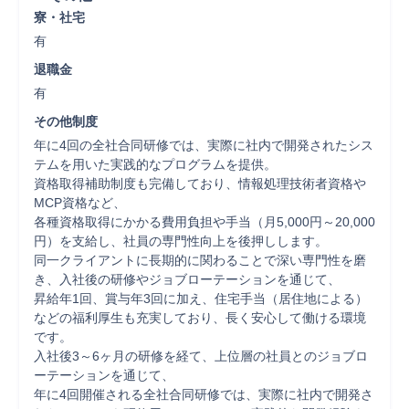
寮・社宅
有
退職金
有
その他制度
年に4回の全社合同研修では、実際に社内で開発されたシス
テムを用いた実践的なプログラムを提供。

資格取得補助制度も完備しており、情報処理技術者資格や
MCP資格など、

各種資格取得にかかる費用負担や手当（月5,000円～20,000
円）を支給し、社員の専門性向上を後押しします。

同一クライアントに長期的に関わることで深い専門性を磨
き、入社後の研修やジョブローテーションを通じて、

昇給年1回、賞与年3回に加え、住宅手当（居住地による）
などの福利厚生も充実しており、長く安心して働ける環境
です。

入社後3～6ヶ月の研修を経て、上位層の社員とのジョブロ
ーテーションを通じて、

年に4回開催される全社合同研修では、実際に社内で開発さ