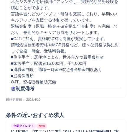
れたシステムを研修用にアレンジし、実践的な開発経験を
積むことができます。

言語学習などのインプット研修も充実しており、早期のス
キルアップを支援する体制が整っています。

退職金制度（退職一時金＋確定拠出年金制度）も完備して
おり、長期的なキャリア形成をサポートします。

■OJTに加え、資格取得補助制度が充実しています。

情報処理技術者資格やMCP資格など、様々な資格取得に対
して合格一時金、受験料負担、

■住宅手当：居住地による。世帯主かつ費用負担者

■家族手当：配偶者15,000円、子4,000円

■退職金制度：退職一時金+確定拠出年金制度あり

■提携保養所

OJT、資格取得補助完備
制度備考
最終更新日： 
2026/4/29
条件の近いおすすめ求人
企業ダイレクト
New
V［広島］【ITエンジニア】10月・11月入社◎転勤無し/案