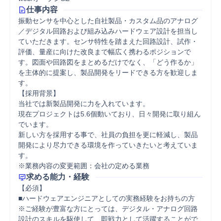
仕事内容
振動センサを中心とした自社製品・カスタム品のアナログ
／デジタル回路および組み込みハードウェア設計を担当し
ていただきます。センサ特性を踏まえた回路設計、試作・
評価、量産に向けた改良まで幅広く携わるポジションで
す。図面や回路図をまとめるだけでなく、「どう作るか」
を主体的に提案し、製品開発をリードできる方を歓迎しま
す。

【採用背景】

当社では新製品開発に力を入れています。

現在プロジェクトは5.6個動いており、日々開発に取り組ん
でいます。

新しい方を採用する事で、社員の負担を更に軽減し、製品
開発により尽力できる環境を作っていきたいと考えていま
す。

※業務内容の変更範囲：会社の定める業務
求める能力・経験
【必須】

■ハードウェアエンジニアとしての実務経験をお持ちの方

※ご経験が豊富な方にとっては、デジタル・アナログ回路
設計のスキルを駆使して、即戦力として活躍することがで