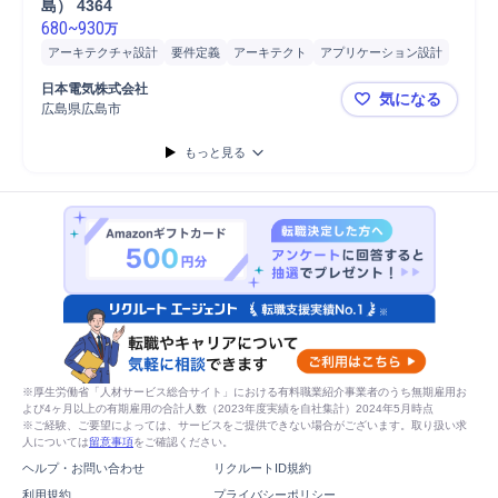
島） 4364
680
~
930
万
アーキテクチャ設計
要件定義
アーキテクト
アプリケーション設計
システム開発
日本電気株式会社
気になる
広島県広島市
NEC
もっと見る
※厚生労働省「人材サービス総合サイト」における有料職業紹介事業者のうち無期雇用お
よび4ヶ月以上の有期雇用の合計人数（2023年度実績を自社集計）2024年5月時点
※ご経験、ご要望によっては、サービスをご提供できない場合がございます。取り扱い求
人については
留意事項
をご確認ください。
ヘルプ・お問い合わせ
リクルートID規約
利用規約
プライバシーポリシー