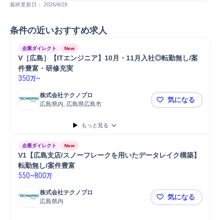
最終更新日： 
2026/4/29
条件の近いおすすめ求人
企業ダイレクト
New
V［広島］【ITエンジニア】10月・11月入社◎転勤無し/案
件豊富・研修充実
350
~
万
株式会社テクノプロ
気になる
広島県内, 広島県広島市
V［広島］【
もっと見る
企業ダイレクト
New
V1【広島支店/スノーフレークを用いたデータレイク構築】
転勤無し/案件豊富
550
~
800
万
株式会社テクノプロ
気になる
広島県内
V1【広島