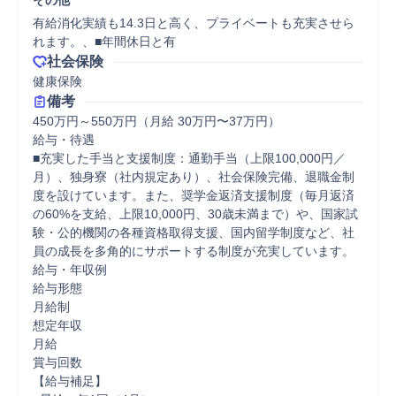
その他
有給消化実績も14.3日と高く、プライベートも充実させら
れます。、■年間休日と有
社会保険
健康保険
備考
450万円～550万円（月給 30万円〜37万円）

給与・待遇

■充実した手当と支援制度：通勤手当（上限100,000円／
月）、独身寮（社内規定あり）、社会保険完備、退職金制
度を設けています。また、奨学金返済支援制度（毎月返済
の60%を支給、上限10,000円、30歳未満まで）や、国家試
験・公的機関の各種資格取得支援、国内留学制度など、社
員の成長を多角的にサポートする制度が充実しています。

給与・年収例

給与形態

月給制

想定年収

月給

賞与回数

【給与補足】
