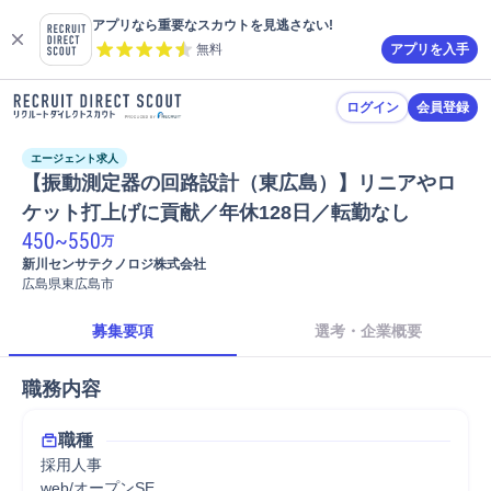
アプリなら重要なスカウトを見逃さない!
無料
アプリを入手
ログイン
会員登録
エージェント求人
【振動測定器の回路設計（東広島）】リニアやロ
ケット打上げに貢献／年休128日／転勤なし
450
~
550
万
新川センサテクノロジ株式会社
広島県東広島市
募集要項
選考・企業概要
職務内容
職種
採用人事
web/オープンSE