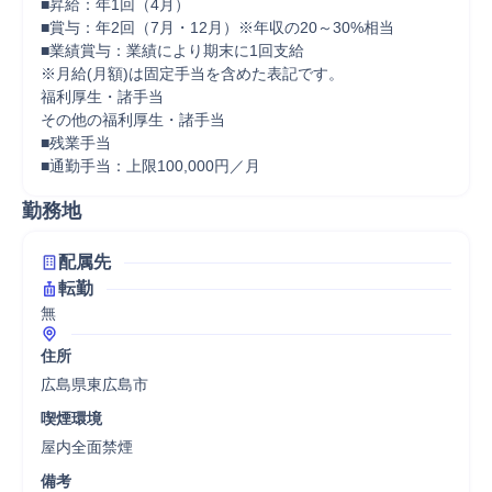
■昇給：年1回（4月）

■賞与：年2回（7月・12月）※年収の20～30%相当

■業績賞与：業績により期末に1回支給

※月給(月額)は固定手当を含めた表記です。

福利厚生・諸手当

その他の福利厚生・諸手当

■残業手当

■通勤手当：上限100,000円／月
勤務地
配属先
転勤
無
住所
広島県東広島市
喫煙環境
屋内全面禁煙
備考