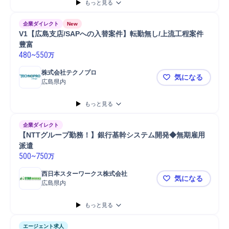
もっと見る
企業ダイレクト
New
V1【広島支店/SAPへの入替案件】転勤無し/上流工程案件
豊富
480
~
550
万
株式会社テクノプロ
気になる
広島県内
V1【広島支
もっと見る
企業ダイレクト
【NTTグループ勤務！】銀行基幹システム開発◆無期雇用
派遣
500
~
750
万
西日本スターワークス株式会社
気になる
広島県内
【NTTグ
もっと見る
エージェント求人