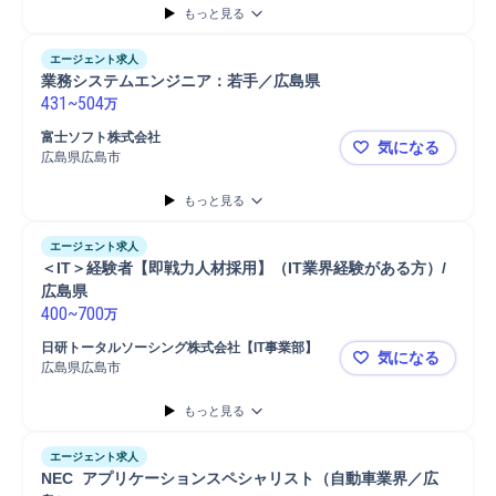
もっと見る
エージェント求人
業務システムエンジニア：若手／広島県
431
~
504
万
富士ソフト株式会社
気になる
広島県広島市
業務システ
もっと見る
エージェント求人
＜IT＞経験者【即戦力人材採用】（IT業界経験がある方）/
広島県
400
~
700
万
日研トータルソーシング株式会社【IT事業部】
気になる
広島県広島市
＜IT＞経験
もっと見る
エージェント求人
NEC  アプリケーションスペシャリスト（自動車業界／広