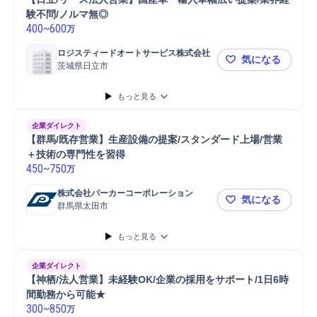
験不問/ノルマ無◎
400
~
600
万
ロジスティードオートサービス株式会社
気になる
茨城県日立市
【日立/リ
もっと見る
企業ダイレクト
【群馬/既存営業】生産設備の提案/スタンダード上場/営業
＋技術の専門性を習得
450
~
750
万
株式会社パーカーコーポレーション
気になる
群馬県太田市
【群馬/既
もっと見る
企業ダイレクト
【神栖/法人営業】未経験OK/企業の採用をサポート/1日6時
間勤務から可能★
300
~
850
万