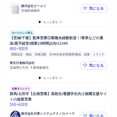
株式会社ピーエイ
気になる
茨城県神栖市
【神栖/法人
もっと見る
エージェント求人
【茨城/千葉】配車営業◎業種未経験歓迎！/青果などの運
送/黒字経営/残業15時間以内/11349
400
~
500
万
課題設定
物流
営業活動
SCM/生産管理/購買/物流
提案
トラック
青果
営業
顧客管理
新規顧客
新規顧客開拓
既存顧客
配車手配
東京日食株式会社
気になる
顧客提案
顧客折衝
自動車運転
自動車
普通自動車
茨城県行方市, 千葉県船橋市
【茨城/千葉
もっと見る
企業ダイレクト
群馬/太田市【企画営業】高校生/看護学生向け就職支援サイ
トの提案営業
550
~
650
万
株式会社日東システムテクノロジーズ
気になる