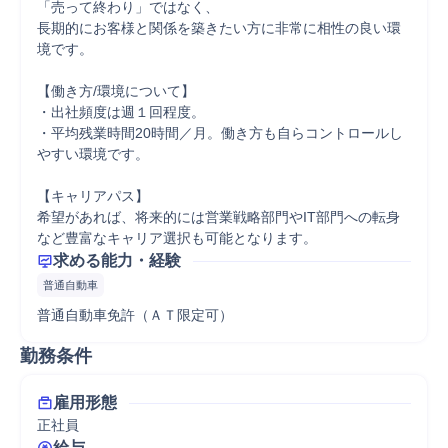
「売って終わり」ではなく、

長期的にお客様と関係を築きたい方に非常に相性の良い環
境です。

【働き方/環境について】

・出社頻度は週１回程度。

・平均残業時間20時間／月。働き方も自らコントロールし
やすい環境です。

【キャリアパス】

希望があれば、将来的には営業戦略部門やIT部門への転身
など豊富なキャリア選択も可能となります。
求める能力・経験
普通自動車
普通自動車免許（ＡＴ限定可）
勤務条件
雇用形態
正社員
給与