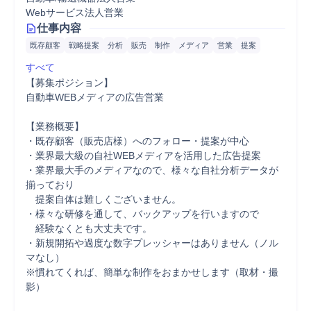
Webサービス法人営業
仕事内容
既存顧客
戦略提案
分析
販売
制作
メディア
営業
提案
すべて
【募集ポジション】

自動車WEBメディアの広告営業

【業務概要】

・既存顧客（販売店様）へのフォロー・提案が中心

・業界最大級の自社WEBメディアを活用した広告提案

・業界最大手のメディアなので、様々な自社分析データが
揃っており

　提案自体は難しくございません。

・様々な研修を通して、バックアップを行いますので

　経験なくとも大丈夫です。

・新規開拓や過度な数字プレッシャーはありません（ノル
マなし）

※慣れてくれば、簡単な制作をおまかせします（取材・撮
影）
