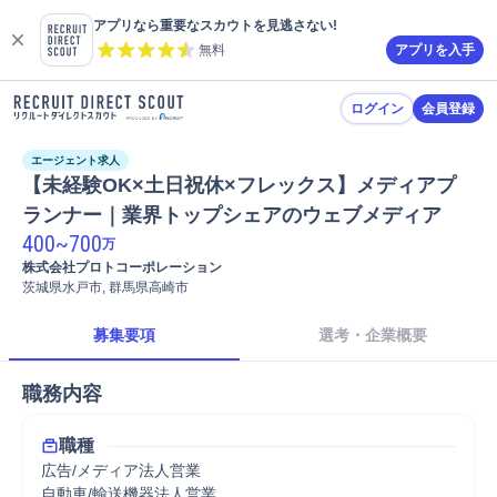
アプリなら重要なスカウトを見逃さない!
無料
アプリを入手
ログイン
会員登録
エージェント求人
【未経験OK×土日祝休×フレックス】メディアプ
ランナー｜業界トップシェアのウェブメディア  
400
~
700
万
株式会社プロトコーポレーション
茨城県水戸市, 群馬県高崎市
募集要項
選考・企業概要
職務内容
職種
広告/メディア法人営業
自動車/輸送機器法人営業