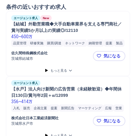
条件の近いおすすめ求人
エージェント求人
New
【結城】外勤営業職◆大手自動車業界を支える専門商社／
賞与実績5か月以上の実績◎/12110
450
~
600
万
品質管理
研修実施
購買/調達
ネットワーク
納期管理
提案
製品
新規事業
価格交渉
ヒアリング
営業
教育
工場
販売
佐久間特殊鋼株式会社
気になる
コスト削減
Microsoft Word
PC/Web
携帯電話/PC/PC周辺機器
茨城県結城市
【結城】外勤
SCM/生産管理/購買/物流
貿易
管理職
PC
生産管理
もっと見る
Microsoft Excel
品質保証
エージェント求人
【水戸】法人向け新聞の広告営業（未経験歓迎）◆年間休
日130日/賞与年2回＋α/12099
356
~
414
万
入札
販売
企画立案
提案
新聞広告
マーケティング
広報
営業
情報通信
既存顧客
営業活動
顧客提案
顧客折衝
株式会社日本工業経済新聞社
気になる
メディア取材対応
広告企画
自動車
自動車/輸送機器
PC/Web
茨城県水戸市
【水戸】法人
自動車運転
自動車/輸送機械
新聞出版
携帯電話/PC/PC周辺機器
もっと見る