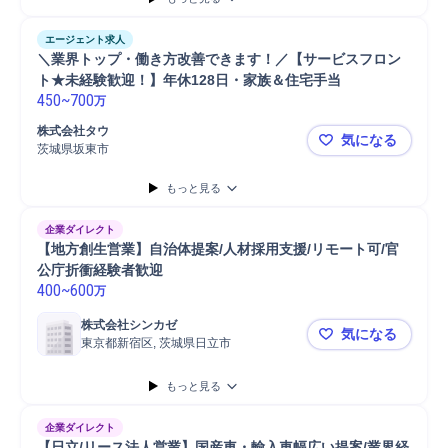
データ/文字入力
Microsoft Excel
Microsoft Word
PC
接客
普通自動車
エージェント求人
＼業界トップ・働き方改善できます！／【サービスフロン
ト★未経験歓迎！】年休128日・家族＆住宅手当
450
~
700
万
株式会社タウ
気になる
茨城県坂東市
＼業界トッ
もっと見る
企業ダイレクト
【地方創生営業】自治体提案/人材採用支援/リモート可/官
公庁折衝経験者歓迎
400
~
600
万
株式会社シンカゼ
気になる
東京都新宿区, 茨城県日立市
【地方創生
もっと見る
企業ダイレクト
【日立/リース法人営業】国産車・輸入車幅広い提案/業界経