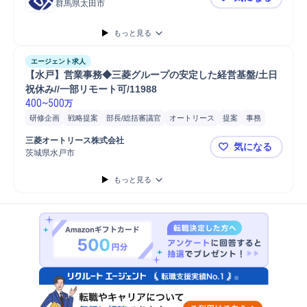
群馬県太田市
群馬/太田
もっと見る
エージェント求人
【水戸】営業事務◆三菱グループの安定した経営基盤/土日
祝休み//一部リモート可/11988
400
~
500
万
研修企画
戦略提案
部長/総括審議官
オートリース
提案
事務
営業担当
新規事業
リース/レンタル
担当者
顧客対応
営業
部長
三菱オートリース株式会社
気になる
見積書作成
書類作成
電話対応
Microsoft Excel
文書作成
茨城県水戸市
【水戸】営業
Microsoft Word
Microsoft Power...
編集
資料作成
保険
生命保険
もっと見る
分析