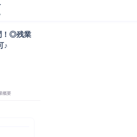
問！◎残業
可♪
業概要