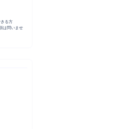
できる方

類は問いませ