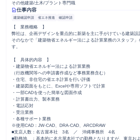
その他建築/土木/プラント専門職
仕事内容
建築確認申請
省エネ推進
確認申請
【　業務概略　】

弊社は、企画デザインを重点的に新築を主に手がけている建築設計
そのなかで「建築物省エネルギー法による計算業務のスタッフ」
す。

【　具体的内容　】

・建築物省エネルギー法による計算業務

（行政機関等への申請書作成など事務業務含む）

・住宅、非住宅の省エネ計算を行い評価

・建築図面をもとに、Excelや専用ソフトで計算

・一部CADを使った簡単な図面作成

・計算書出力、製本業務

・電話応対

・受注業務

・各種サポート業務

※使用CAD：JW-CAD、DRA-CAD、ARCDRAW

■支店人数：名古屋本社　3名　／　沖縄事務所　4名

■勤務地　：基本的に名古屋本社での勤務となりますが、東京およ