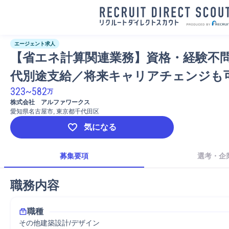
エージェント求人
【省エネ計算関連業務】資格・経験不
代別途支給／将来キャリアチェンジも
323
~
582
万
株式会社　アルファワークス
愛知県名古屋市, 東京都千代田区
気になる
募集要項
選考・企
職務内容
職種
その他建築設計/デザイン