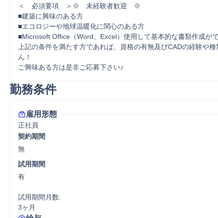
＜　必須要項　＞※　未経験者歓迎　※

■建築に興味のある方

■エコロジーや地球温暖化に関心のある方

■Microsoft Office（Word、Excel）使用して基本的な書類作成が
上記の条件を満たす方であれば、資格の有無及びCADの経験や種
ん！

ご興味ある方は是非ご応募下さい♪
勤務条件
雇用形態
正社員
契約期間
無
試用期間
有

試用期間月数:

3ヶ月