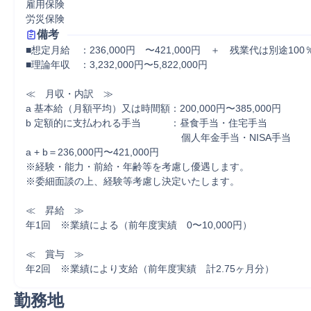
雇用保険

労災保険
備考
■想定月給　：236,000円　〜421,000円　＋　残業代は別途100
■理論年収　：3,232,000円〜5,822,000円

≪　月収・内訳　≫

a 基本給（月額平均）又は時間額：200,000円〜385,000円

b 定額的に支払われる手当　　　：昼食手当・住宅手当

　　　　　　　　　　　　　　　　個人年金手当・NISA手当

a + b＝236,000円〜421,000円

※経験・能力・前給・年齢等を考慮し優遇します。

※委細面談の上、経験等考慮し決定いたします。

≪　昇給　≫

年1回　※業績による（前年度実績　0〜10,000円）

≪　賞与　≫

年2回　※業績により支給（前年度実績　計2.75ヶ月分）
勤務地