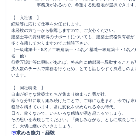
　　　　　　事務所があるので、希望する勤務地が選択できます。
【　入社後　】

経験等に応じて仕事をお任せします。

未経験の方も一から指導しますので、ご安心ください。

建築士等の資格取得のサポートについても、建築士資格保有者が

多く在籍しておりますのでご相談下さい。

（一級建築士・8名／二級建築士・4名／ 構造一級建築士・1名／
名　他）

◎意匠設計等に興味があれば、将来的に他部署へ異動することも可
少人数のチームで業務を行うため、とても話しやすく風通しのよ
います。

【　同社特徴　】

自由が好きな建築士たちが集まり始まった我が社。

様々な分野に取り組み続けたことで、ご縁にも恵まれ、今では東
務所を構えています。常に変化を求められる今の時代。

日々、働くなかで、いろいろな感情が湧き起こるでしょう。

その思いを表現してください。「楽しみながら、ともに成長して
て、大切に継いでいきましょう。
求める能力・経験