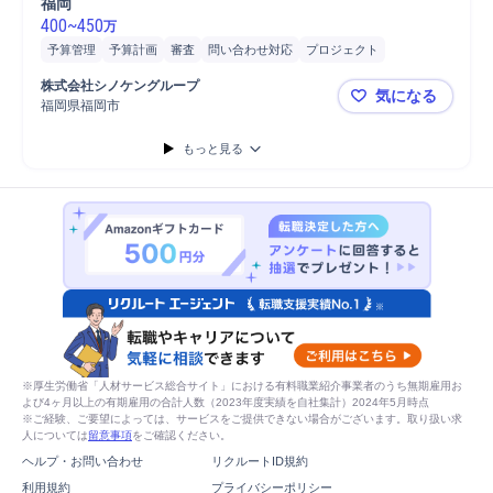
福岡
400
~
450
万
予算管理
予算計画
審査
問い合わせ対応
プロジェクト
データ分析
事務
審査/回収
契約書作成
株式
シミュレーション
株式会社シノケングループ
気になる
モニタリング
分析
Microsoft Excel
バリューアップ/モニタリング
福岡県福岡市
【シノケン
事業計画
メール対応
スケジュール管理
マーケティング
提案
もっと見る
営業
※厚生労働省「人材サービス総合サイト」における有料職業紹介事業者のうち無期雇用お
よび4ヶ月以上の有期雇用の合計人数（2023年度実績を自社集計）2024年5月時点
※ご経験、ご要望によっては、サービスをご提供できない場合がございます。取り扱い求
人については
留意事項
をご確認ください。
ヘルプ・お問い合わせ
リクルートID規約
利用規約
プライバシーポリシー