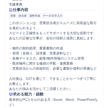
宅建事務
仕事内容
営業
担当者
資料作成
データ/文字入力
このポジションは、営業担当者がスムーズに高収益な取引
を進められるよう、

スピードと正確性をもってサポートする大切な役割です。

あなたの正確な仕事が、会社の信頼と成長に直結します。

・物件の契約処理、重要書類の作成

・管理（見積り、請求書、営業資料など）

・各種データ入力、顧客/物件情報のシステム管理

・既存物件に関する修繕の手配・連携業務

・営業担当からの依頼対応、必要な書類や資料の準備など

入社後は、OJTを通じて、できることから一つずつ丁寧に
お教えします。

あなたの強みを活かしてご活躍ください。
求める能力・経験
基本的なPCスキルのある方（Excel、Word、PowerPointな
ど）
