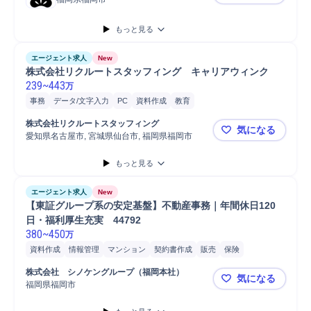
【福岡/営
もっと見る
エージェント求人
New
株式会社リクルートスタッフィング　キャリアウィンク					
239
~
443
万
事務
データ/文字入力
PC
資料作成
教育
携帯電話/PC/PC周辺機器
教育研修
オペレーター
受発注
PC/Web
株式会社リクルートスタッフィング
気になる
一般事務
接客
販売
愛知県名古屋市, 宮城県仙台市, 福岡県福岡市
株式会社リ
もっと見る
エージェント求人
New
【東証グループ系の安定基盤】不動産事務｜年間休日120
日・福利厚生充実　44792
380
~
450
万
資料作成
情報管理
マンション
契約書作成
販売
保険
マンション管理
電話対応
Microsoft Excel
PC
データ集計
株式会社　シノケングループ（福岡本社）
気になる
損害保険
福岡県福岡市
【東証グルー