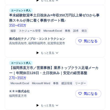
もっと見る
エージェント求人
🌟未経験歓迎🌟土日祝休み×年収350万円以上💟ゼロから事
務スキルが身に着く事務サポート職♪
350
~
450
万
撮影
スケジュール管理
Microsoft Excel
事務
請求
発注
プロジェクト
書類作成
株式会社テクノプロ・コンストラクション
気になる
高知県高知市, 福岡県福岡市, 佐賀県佐賀市
🌟未経験歓
もっと見る
エージェント求人
【福岡県直方市／営業事務】業界トップクラス足場メーカ
ー｜年間休日128日・土日祝休み｜安定の経営基盤
270
~
350
万
Microsoft Excel
Microsoft Word
事務
建設現場
リーダー
営業担当
リース/レンタル
車検
営業
経費精算
販売
受発注
ＫＲＨ株式会社
気になる
書類作成
来客対応
人事
経理
福岡県直方市
【福岡県直
もっと見る