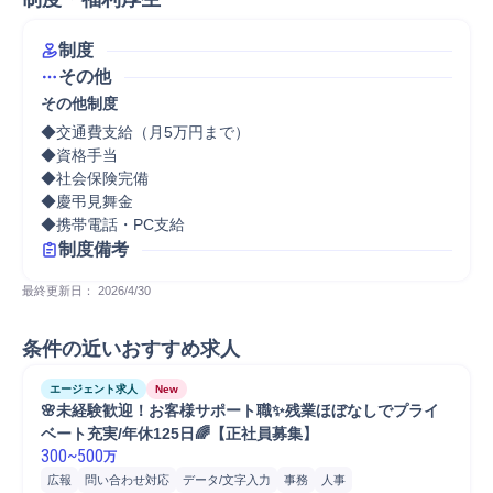
制度
その他
その他制度
◆交通費支給（月5万円まで）

◆資格手当

◆社会保険完備

◆慶弔見舞金

◆携帯電話・PC支給
制度備考
最終更新日： 
2026/4/30
条件の近いおすすめ求人
エージェント求人
New
🌸未経験歓迎！お客様サポート職✨残業ほぼなしでプライ
ベート充実/年休125日🌈【正社員募集】
300
~
500
万
広報
問い合わせ対応
データ/文字入力
事務
人事