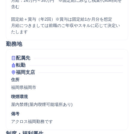
月給：26万円～35万円　※固定給にみなし残業代40時間を
含む

固定給＋賞与（年2回）※賞与は固定給1か月分を想定

月給につきましては前職のご年収やスキルに応じて決定い
たします
勤務地
配属先
転勤
福岡支店
住所
福岡県福岡市
喫煙環境
屋内禁煙(屋内喫煙可能場所あり)
備考
アクロス福岡勤務です
制度・福利厚生