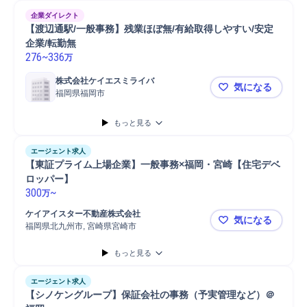
企業ダイレクト
【渡辺通駅/一般事務】残業ほぼ無/有給取得しやすい/安定
企業/転勤無
276
~
336
万
株式会社ケイエスミライバ
気になる
福岡県福岡市
【渡辺通駅/
もっと見る
エージェント求人
【東証プライム上場企業】一般事務×福岡・宮崎【住宅デベ
ロッパー】
300
~
万
ケイアイスター不動産株式会社
気になる
福岡県北九州市, 宮崎県宮崎市
【東証プラ
もっと見る
エージェント求人
【シノケングループ】保証会社の事務（予実管理など）＠