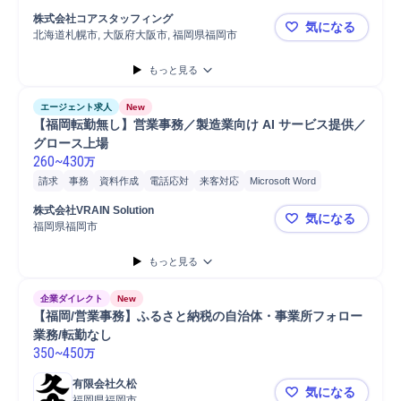
エリアマネージャー
マネージャー
電話対応
PC
オフィスビル
株式会社コアスタッフィング
気になる
北海道札幌市, 大阪府大阪市, 福岡県福岡市
🌸未経験歓
もっと見る
エージェント求人
New
【福岡転勤無し】営業事務／製造業向け AI サービス提供／
グロース上場
260
~
430
万
請求
事務
資料作成
電話応対
来客対応
Microsoft Word
Microsoft Excel
Microsoft Power...
普通自動車
自動車運転
株式会社VRAIN Solution
気になる
福岡県福岡市
【福岡転勤無
もっと見る
企業ダイレクト
New
【福岡/営業事務】ふるさと納税の自治体・事業所フォロー
業務/転勤なし
350
~
450
万
有限会社久松
気になる
福岡県福岡市