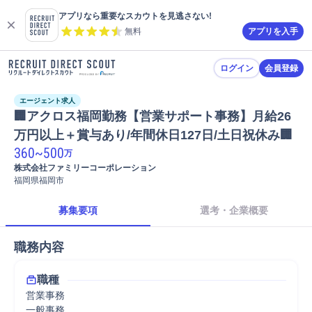
アプリなら重要なスカウトを見逃さない!
無料
アプリを入手
ログイン
会員登録
エージェント求人
🏢アクロス福岡勤務【営業サポート事務】月給26
万円以上＋賞与あり/年間休日127日/土日祝休み🏢
360
~
500
万
株式会社ファミリーコーポレーション
福岡県福岡市
募集要項
選考・企業概要
職務内容
職種
営業事務
一般事務