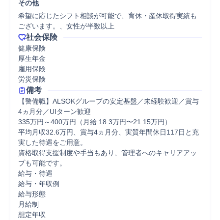
その他
希望に応じたシフト相談が可能で、育休・産休取得実績も
ございます。、女性が半数以上
社会保険
健康保険

厚生年金

雇用保険

労災保険
備考
【警備職】ALSOKグループの安定基盤／未経験歓迎／賞与
4ヵ月分／UIターン歓迎

335万円～400万円（月給 18.3万円〜21.15万円）

平均月収32.6万円、賞与4ヵ月分、実質年間休日117日と充
実した待遇をご用意。

資格取得支援制度や手当もあり、管理者へのキャリアアッ
プも可能です。

給与・待遇

給与・年収例

給与形態

月給制

想定年収
