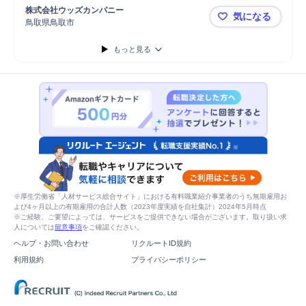
株式会社ウッズカンパニー
気になる
鳥取県鳥取市
【松江・イ
もっと見る
※厚生労働省「人材サービス総合サイト」における有料職業紹介事業者のうち無期雇用お
よび4ヶ月以上の有期雇用の合計人数（2023年度実績を自社集計）2024年5月時点
※ご経験、ご要望によっては、サービスをご提供できない場合がございます。取り扱い求
人については
留意事項
をご確認ください。
ヘルプ・お問い合わせ
リクルートID規約
利用規約
プライバシーポリシー