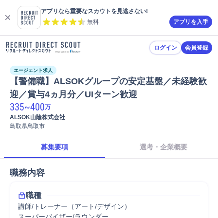
アプリなら重要なスカウトを見逃さない!
無料
アプリを入手
ログイン
会員登録
エージェント求人
【警備職】ALSOKグループの安定基盤／未経験歓
迎／賞与4ヵ月分／UIターン歓迎
335
~
400
万
ALSOK山陰株式会社
鳥取県鳥取市
募集要項
選考・企業概要
職務内容
職種
講師/トレーナー（アート/デザイン）
スーパーバイザー/ラウンダー