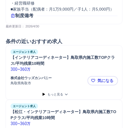
・経営職研修

■家族手当（配偶者：月1万9,000円／子1人：月5,000円）
制度備考
最終更新日： 
2026/4/30
条件の近いおすすめ求人
エージェント求人
【インテリアコーディネーター】鳥取県内施工数TOPクラ
ス/平均残業10時間
300
~
360
万
株式会社ウッズカンパニー
気になる
鳥取県鳥取市
【インテリ
もっと見る
エージェント求人
【松江・インテリアコーディネーター】鳥取県内施工数TO
Pクラス/平均残業10時間
300
~
360
万