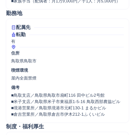
■家族手当（配偶者：月1万9,000円／子1人：月5,000円）
勤務地
配属先
転勤
有
住所
鳥取県鳥取市
喫煙環境
屋内全面禁煙
備考
■鳥取支店／鳥取県鳥取市扇町116 田中ビル2号館

■米子支店／鳥取県米子市東福原1-5-16 鳥取西部農協ビル

■境港営業所／鳥取県境港市元町130-1 まるかビル

■倉吉営業所／鳥取県倉吉市伊木212-1ふくいビル
制度・福利厚生