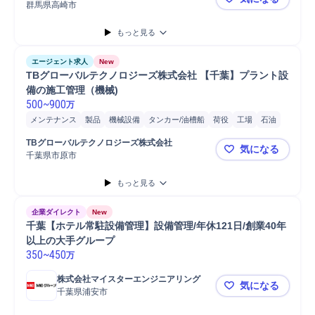
群馬県高崎市
【群馬県高
もっと見る
エージェント求人
New
TBグローバルテクノロジーズ株式会社 【千葉】プラント設
備の施工管理（機械)
500
~
900
万
メンテナンス
製品
機械設備
タンカー/油槽船
荷役
工場
石油
天然ガス
分解整備
プラント
学校管理
施工管理
TBグローバルテクノロジーズ株式会社
気になる
千葉県市原市
TBグロー
もっと見る
企業ダイレクト
New
千葉【ホテル常駐設備管理】設備管理/年休121日/創業40年
以上の大手グループ
350
~
450
万
株式会社マイスターエンジニアリング
気になる
千葉県浦安市
千葉【ホテル