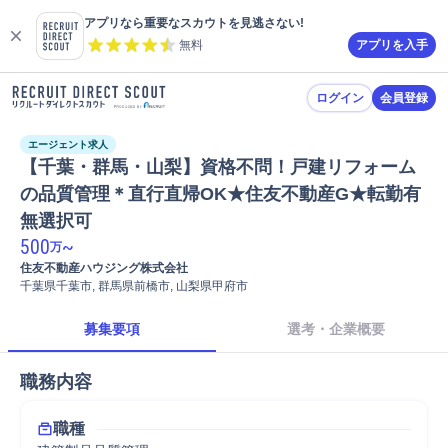
アプリなら重要なスカウトを見逃さない!
無料
アプリを入手
ログイン
会員登録
エージェント求人
【千葉・群馬・山梨】資格不問！戸建リフォーム
の品質管理＊直行直帰OK★住友不動産G★転勤有
無選択可
500
~
万
住友不動産ハウジング株式会社
千葉県千葉市, 群馬県前橋市, 山梨県甲府市
募集要項
選考・企業概要
職務内容
職種