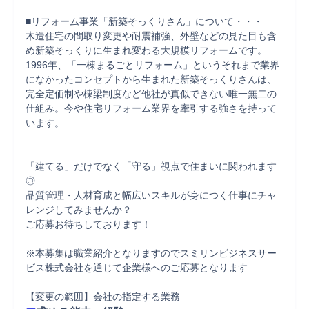
■リフォーム事業「新築そっくりさん」について・・・

木造住宅の間取り変更や耐震補強、外壁などの見た目も含
め新築そっくりに生まれ変わる大規模リフォームです。

1996年、「一棟まるごとリフォーム」というそれまで業界
になかったコンセプトから生まれた新築そっくりさんは、

完全定価制や棟梁制度など他社が真似できない唯一無二の
仕組み。今や住宅リフォーム業界を牽引する強さを持って
います。

「建てる」だけでなく「守る」視点で住まいに関われます
◎

品質管理・人材育成と幅広いスキルが身につく仕事にチャ
レンジしてみませんか？

ご応募お待ちしております！

※本募集は職業紹介となりますのでスミリンビジネスサー
ビス株式会社を通じて企業様へのご応募となります

【変更の範囲】会社の指定する業務