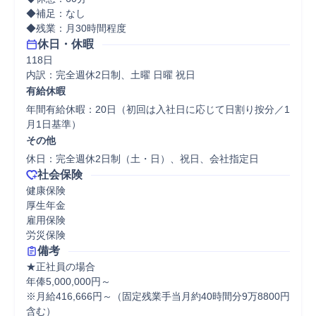
◆補足：なし

休日・休暇
118日

内訳：完全週休2日制、土曜 日曜 祝日
有給休暇
年間有給休暇：20日（初回は入社日に応じて日割り按分／1
その他
休日：完全週休2日制（土・日）、祝日、会社指定日
社会保険
健康保険

厚生年金

雇用保険

労災保険
備考
★正社員の場合

年俸5,000,000円～

※⽉給416,666円～（固定残業⼿当⽉約40時間分9万8800円
含む）
