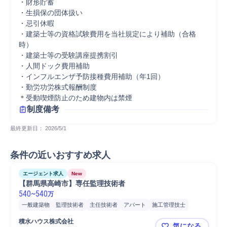
・財形貯蓄

・生損保の団体扱い

・忌引休暇

・建築士等の資格試験費用を当社規定により補助（合格
時）

・建築士等の受験講座提携割引

・人間ドック費用補助

・インフルエンザ予防接種費用補助（年1回）

・勤労功労株式報酬制度

制度備考
最終更新日： 
2026/5/1
条件の近いおすすめ求人
エージェント求人
New
【群馬県高崎市】専任監理技術者
540
~
540
万
一般建築物
監理技術者
主任技術者
アパート
施工管理技士
シニアスタッフ
積水ハウス株式会社
気になる