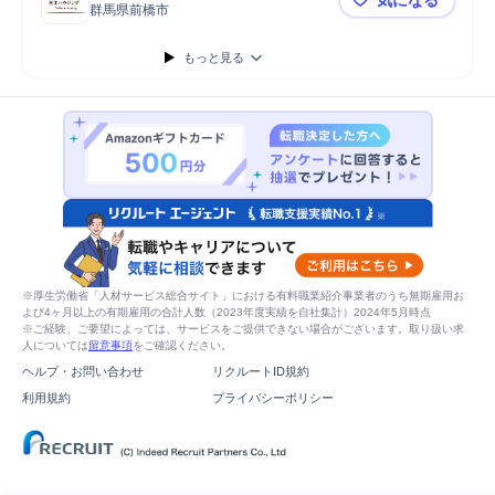
群馬県前橋市
【住宅施工
もっと見る
※厚生労働省「人材サービス総合サイト」における有料職業紹介事業者のうち無期雇用お
よび4ヶ月以上の有期雇用の合計人数（2023年度実績を自社集計）2024年5月時点
※ご経験、ご要望によっては、サービスをご提供できない場合がございます。取り扱い求
人については
留意事項
をご確認ください。
ヘルプ・お問い合わせ
リクルートID規約
利用規約
プライバシーポリシー