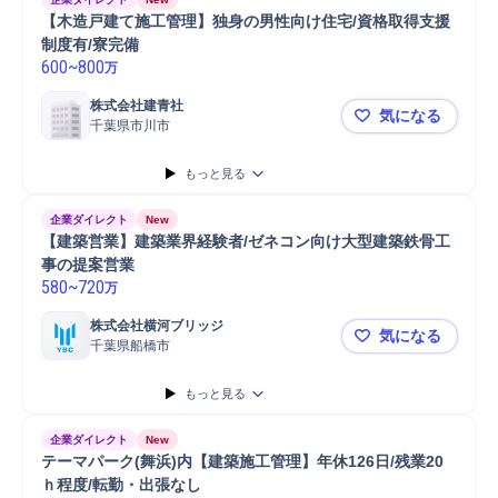
【木造戸建て施工管理】独身の男性向け住宅/資格取得支援
制度有/寮完備
600
~
800
万
株式会社建青社
気になる
千葉県市川市
【木造戸建
もっと見る
企業ダイレクト
New
【建築営業】建築業界経験者/ゼネコン向け大型建築鉄骨工
事の提案営業
580
~
720
万
株式会社横河ブリッジ
気になる
千葉県船橋市
【建築営業
もっと見る
企業ダイレクト
New
テーマパーク(舞浜)内【建築施工管理】年休126日/残業20
ｈ程度/転勤・出張なし