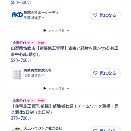
500
~
600
万
株式会社エーケーディ
気になる
千葉県浦安市
テーマパーク
もっと見る
企業ダイレクト
New
山梨県笛吹市【建築施工管理】資格と経験を活かす/公共工
事中心/転勤なし
520
~
760
万
矢崎興業株式会社
気になる
山梨県笛吹市
山梨県笛吹
もっと見る
企業ダイレクト
New
【住宅施工管理/前橋】経験者歓迎！チームワーク重視・完
全週休2日制（土日祝）
378
~
700
万
天工ハウジング株式会社
気になる