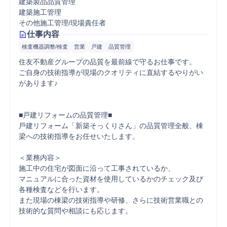
建築製品品質管理
建築施工管理
その他施工管理/現場責任者
仕事内容
検査機器調整/検査
営業
戸建
品質管理
住友不動産グループの品質を最前線で守るお仕事です。

ご自身の技術指導が現場のクオリティに直結するやりがい
があります♪

■戸建リフォームの品質管理■

⼾建リフォーム「新築そっくりさん」の品質管理全般、棟
梁への技術指導をお任せいたします。

＜業務内容＞

施⼯中の住宅が図⾯に沿って⼯事されているか、

マニュアルに合った資材を使⽤しているかのチェック及び
各種検査などを⾏います。

また現場の棟梁の技術指導や研修、さらに技術営業職との
技術的な質問や相談にも応じます。
