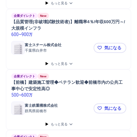
もっと見る
企業ダイレクト
New
【品質管理(非破壊試験技術者)】離職率4％/年収600万円～/
大規模インフラ
600
~
900
万
富士スチール株式会社
気になる
千葉県白井市
【品質管理(
もっと見る
企業ダイレクト
New
【前橋】建築施工管理◆ベテラン歓迎◆前橋市内の公共工
事中心で安定性高◎
500
~
600
万
富士鉄重構株式会社
気になる
群馬県前橋市
【前橋】建
もっと見る
企業ダイレクト
New