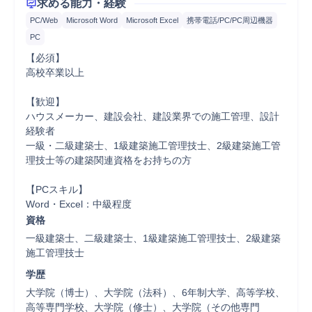
求める能力・経験
PC/Web
Microsoft Word
Microsoft Excel
携帯電話/PC/PC周辺機器
PC
【必須】

高校卒業以上

【歓迎】

ハウスメーカー、建設会社、建設業界での施⼯管理、設計
経験者

⼀級・⼆級建築⼠、1級建築施⼯管理技⼠、2級建築施⼯管
理技⼠等の建築関連資格をお持ちの⽅

【PCスキル】

Word・Excel：中級程度
資格
一級建築士、二級建築士、1級建築施工管理技士、2級建築
施工管理技士
学歴
大学院（博士）、大学院（法科）、6年制大学、高等学校、
高等専門学校、大学院（修士）、大学院（その他専門