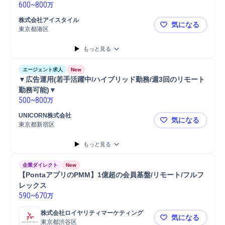
600
~
800
万
株式会社アイスタイル
気になる
東京都港区
▼インハウ
もっと見る
エージェント求人
New
▼広告運用(若手活躍中/ハイブリッド勤務/週3回のリモート
勤務可能)▼
500
~
800
万
UNICORN株式会社
気になる
東京都新宿区
▼広告運用(
もっと見る
企業ダイレクト
New
【PontaアプリのPMM】1億超の会員基盤/リモート/フルフ
レックス
590
~
670
万
株式会社ロイヤリティマーケティング
気になる
東京都渋谷区
【Ponta