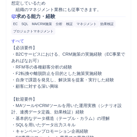
想定しているため

　組織のマネジメント業務にも従事できます。
求める能力・経験
EC
SQL
MA/CRM施策
分析
検証
マネジメント
効果検証
プロジェクトマネジメント
すべて
【必須要件】

・B2Cサービスにおける、CRM施策の実施経験（EC事業で
あればなお可）

・RFM等の各種顧客分析の経験

・F2転換や離脱防止を目的とした施策実施経験

・自身で課題を発見し、解決策を提案・実行した経験

・顧客に対する深い興味

【歓迎要件】

・MAツールやCRMツールを用いた運用実務（シナリオ設
計、連携データ定義、効果検証）経験

・基本的なデータ構造（テーブル・カラム）の理解

・SQLを用いたデータ出力スキル

・キャンペーンプロモーション企画経験
