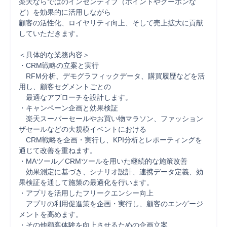
楽天ならではのインセンティブ（ポイントやクーポンな
ど）を効果的に活用しながら

顧客の活性化、ロイヤリティ向上、そして売上拡大に貢献
していただきます。

＜具体的な業務内容＞

・CRM戦略の立案と実行

　RFM分析、デモグラフィックデータ、購買履歴などを活
用し、顧客セグメントごとの

　最適なアプローチを設計します。

・キャンペーン企画と効果検証

　楽天スーパーセールやお買い物マラソン、ファッション
ザセールなどの大規模イベントにおける

　CRM戦略を企画・実行し、KPI分析とレポーティングを
通じて改善を重ねます。

・MAツール／CRMツールを用いた継続的な施策改善

　効果測定に基づき、シナリオ設計、連携データ定義、効
果検証を通して施策の最適化を行います。

・アプリを活用したフリークエンシー向上

　アプリの利用促進策を企画・実行し、顧客のエンゲージ
メントを高めます。

・その他顧客体験を向上させるための企画立案
