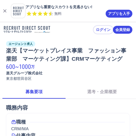
アプリなら重要なスカウトを見逃さない!
無料
アプリを入手
ログイン
会員登録
エージェント求人
楽天【マーケットプレイス事業　ファッション事
業部　マーケティング課】CRMマーケティング
600
~
1000
万
楽天グループ株式会社
東京都世田谷区
募集要項
選考・企業概要
職務内容
職種
CRM/MA
仕事内容