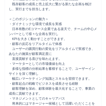
　既存顧客の成長と売上拡大に繋がる新たな企画を検討
し、実行までを担当します。

＜このポジションの魅力＞

・ダイナミックな環境で成長を実感

　日本有数のEコマース企業である楽天で、チームの中心メ
ンバーとして様々な企画を実行し

　KPIを大きく動かすことができます。

・顧客の反応をリアルタイムで体感

　ユーザーの購買行動の変化をリアルタイムで実感でき、
あなたの施策が顧客満足度に

　直接貢献する喜びを味わえます。

・マーケターとしての市場価値を向上

　多様な指標の分析結果を蓄積することで、ユーザーイン
サイトを深く理解し

　幅広いマーケティング知識とスキルを習得できます。

・顧客起点の戦略でビジネスを成長させる経験

　顧客理解を深め、顧客体験を最大化することで、事業の
成長に貢献できます。

・マネジメントとしてのキャリアパス

　将来的にはマネージャー候補として活躍いただくことを