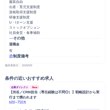
服装自由

出産・育児支援制度

資格取得支援制度

研修支援制度

U・Iターン支援

ストックオプション

社員食堂・食事補助
その他
退職金
有
制度備考
最終更新日： 
2026/5/9
条件の近いおすすめ求人
企業ダイレクト
New
【渋谷／CRM担当（専任経験は不問◎）】戦略設計から実
行まで携われます
600
~
750
万