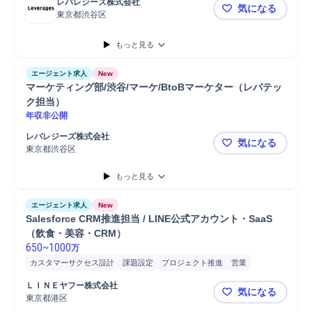
レバレジーズ株式会社
気になる
東京都渋谷区
【渋谷／C
もっと見る
エージェント求人
New
マーケティング部/渋谷/マーケ/BtoBマーケター（レバテッ
ク担当）
年収非公開
レバレジーズ株式会社
気になる
東京都渋谷区
マーケティン
もっと見る
エージェント求人
New
Salesforce CRM推進担当 / LINE公式アカウント・SaaS
（飲食・美容・CRM）
650
~
1000
万
カスタマーサクセス設計
課題設定
プロジェクト推進
営業
品質管理
業務設計
MA/CRM
SaaS
プロジェクト
検証
ＬＩＮＥヤフー株式会社
気になる
Salesforce
要件定義
顧客管理/CRMシステム開発
マネジメント
東京都港区
Salesfo