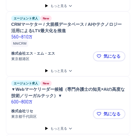
リーダー
顧客管理/CRMシステム分析
PC/Web
提案
もっと見る
プロジェクトリーダー
データ分析
開発
分析
プロジェクトマネジメント
BIツール
SQL
エージェント求人
New
CRMマーケター / 大規模データベース / AIやテクノロジー
活用によるLTV最大化を推進
560
~
810
万
MA/CRM
株式会社エス・エム・エス
気になる
東京都港区
CRMマーケ
もっと見る
エージェント求人
New
▼Webマーケリーダー候補（専門弁護士の知見×AIの高度な
技術／リーガルテック）▼
600
~
800
万
株式会社リセ
気になる
東京都千代田区
▼Webマ
もっと見る