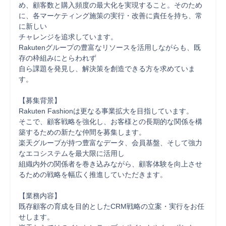
め、顧客数と購入頻度の最大化を実現すること。そのため
に、各マーケティング施策の実行・改善に責任を持ち、常
に新しい

チャレンジを追求しています。

Rakutenグループの豊富なリソースを活用しながらも、既
存の枠組みにとらわれず

自ら課題を発見し、解決策を創造できる方を求めていま
す。

【募集背景】

Rakuten Fashionは更なる事業拡大を目指しています。

そこで、顧客戦略を強化し、お客様との長期的な関係を構
築するための新たな仲間を募集します。

楽天グループが持つ豊富なデータ、会員基盤、そして強力
なエコシステムを最大限に活用し

組織内外の関係者を巻き込みながら、顧客体験を向上させ
るための戦略を幅広く推進していただきます。

【業務内容】

既存顧客の育成を目的としたCRM戦略の立案・実行をお任
せします。
