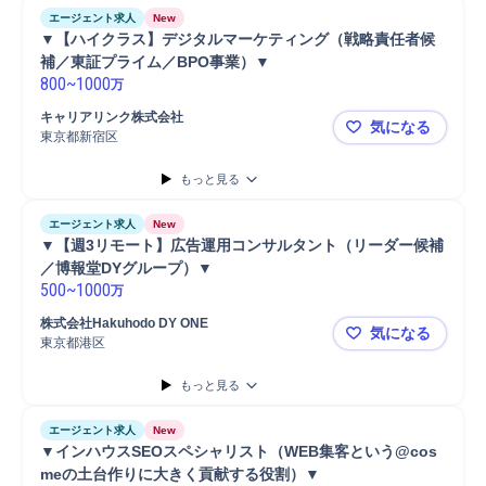
エージェント求人
New
▼【ハイクラス】デジタルマーケティング（戦略責任者候
補／東証プライム／BPO事業）▼
800
~
1000
万
キャリアリンク株式会社
気になる
東京都新宿区
▼【ハイク
もっと見る
エージェント求人
New
▼【週3リモート】広告運用コンサルタント（リーダー候補
／博報堂DYグループ）▼
500
~
1000
万
株式会社Hakuhodo DY ONE
気になる
東京都港区
▼【週3リ
もっと見る
エージェント求人
New
▼インハウスSEOスペシャリスト（WEB集客という@cos
meの土台作りに大きく貢献する役割）▼