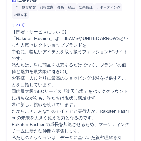
EC
既存顧客
戦略立案
分析
検証
効果検証
レポーティング
企画立案
すべて
【部署・サービスについて】

「Rakuten Fashion」は、BEAMSやUNITED ARROWSとい
った人気セレクトショップブランドを

中心に、幅広いアイテムを取り扱うファッションECサイト
です。

私たちは、単に商品を販売するだけでなく、ブランドの価
値と魅力を最大限に引き出し

お客様一人ひとりに最高のショッピング体験を提供するこ
とを目指しています。

国内最大級のECサービス「楽天市場」をバックグラウンド
に持ちながらも、私たちは現状に満足せず

常に新しい挑戦を続けています。

だからこそ、あなたのアイデアと実行力が、Rakuten Fashi
onの未来を大きく変える力となるのです。

Rakuten Fashionの成長を加速させるため、マーケティング
チームに新たな仲間を募集します。

私たちのミッションは、データに基づいた顧客理解を深