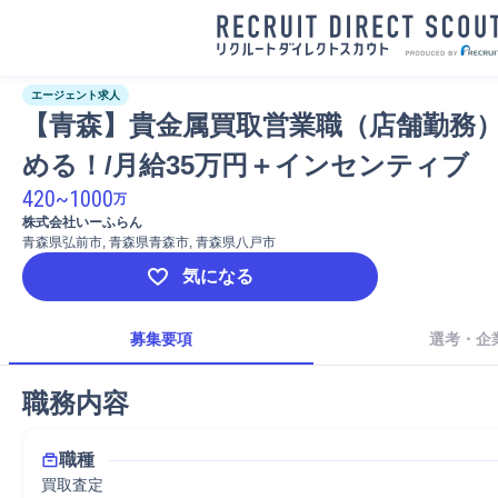
エージェント求人
【青森】貴金属買取営業職（店舗勤務）
める！/月給35万円＋インセンティブ
420
~
1000
万
株式会社いーふらん
青森県弘前市, 青森県青森市, 青森県八戸市
気になる
募集要項
選考・企
職務内容
職種
買取査定