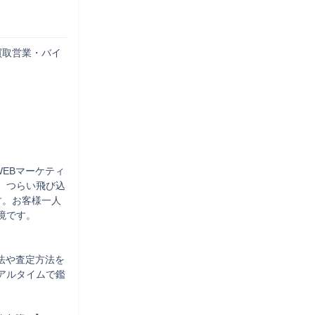
買取営業・バイ
WEBマーケティ
、つらい飛び込
す。お客様一人
です。

法や査定方法を
アルタイムで鑑