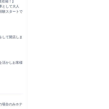
在籍！】

準として大人
経験スタートで
をして開店しま
を活かしお客様
の場合のみホテ