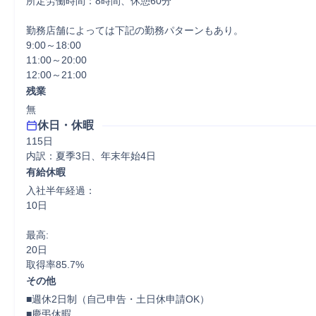
所定労働時間：8時間、休憩60分

勤務店舗によっては下記の勤務パターンもあり。

9:00～18:00

11:00～20:00

12:00～21:00
残業
無
休日・休暇
115日

内訳：夏季3日、年末年始4日
有給休暇
入社半年経過：

10日

最高:

20日

取得率85.7%
その他
■週休2日制（自己申告・土日休申請OK）

■慶弔休暇
