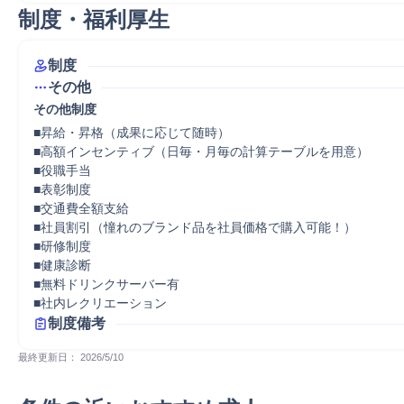
制度・福利厚生
制度
その他
その他制度
■昇給・昇格（成果に応じて随時）

■高額インセンティブ（日毎・月毎の計算テーブルを用意）

■役職手当

■表彰制度

■交通費全額支給

■社員割引（憧れのブランド品を社員価格で購入可能！）

■研修制度

■健康診断

■無料ドリンクサーバー有

■社内レクリエーション
制度備考
最終更新日： 
2026/5/10