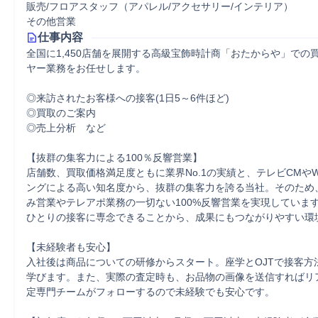
販売/フロアスタッフ（アパレル/アクセサリー/インテリア）
その他営業
仕事内容
全国に1,450店舗を展開する高級宝飾時計商「おたからや」での
ヤー業務をお任せします。

◎来訪されたお客様への接客(1日5～6件ほど)

◎買取のご案内

◎売上分析　など

【抜群の集客力による100％反響営業】

店舗数、買取価格満足度ともに業界No.1の実績と、テレビCMや
ングによる高い知名度から、抜群の集客力を誇る当社。そのため
み営業やテレアポ業務の一切ない100%反響営業を実現していま
ひとりの接客に専念できることから、成果にもつながりやすい環境
【未経験者も安心】

入社後は商品についての研修からスタート。座学とOJTで接客方
学びます。また、実際の査定時も、お品物の画像を送信すればリ
定専門チームがフォローするので未経験でも安心です。
