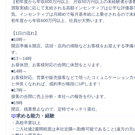
【初年度から年収600万円以上、月収50万円以上の未経験者が多数
買取実績に応じて支給される高額インセンティブは公平な評価基
気。インセンティブは月締めで毎月基本給に上乗せされるので未
初年度から年収600万円以上、社員が大勢います。

【1日の流れ】

■10時～　　

開店準備＆開店。店頭・店内の掃除などお客様をお迎えする準備
す。

■13～14時　

お昼休憩。お客様対応の合間に休憩をとります。

■14時～　

お客様対応。営業や販売接客などで培ったコミュニケーション力
と仲良くなれれば、成約率が格段にUPします！

■17時～　

接客の合間に売上分析・本社への報告を行います。

■19時

閉店。残業禁止なので、定時でキッチリ退社。
求める能力・経験
・高校卒業以上

・ご入社後2週間程度は本社近隣へ勤務可能であること(遠方の方