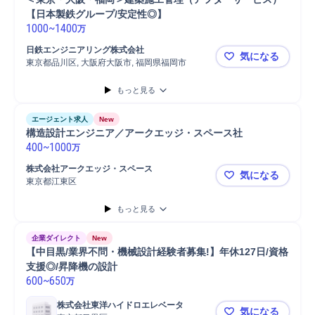
【日本製鉄グループ/安定性◎】
1000
~
1400
万
日鉄エンジニアリング株式会社
気になる
東京都品川区, 大阪府大阪市, 福岡県福岡市
＜東京・大
もっと見る
エージェント求人
New
構造設計エンジニア／アークエッジ・スペース社
400
~
1000
万
株式会社アークエッジ・スペース
気になる
東京都江東区
構造設計エ
もっと見る
企業ダイレクト
New
【中目黒/業界不問・機械設計経験者募集!】年休127日/資格
支援◎/昇降機の設計
600
~
650
万
株式会社東洋ハイドロエレベータ
気になる