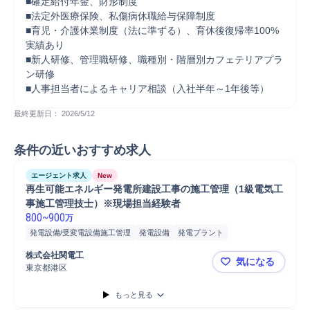
■確定給付年金、財形制度

■法定外医療保険、私傷病休職給与保障制度

■育児・介護休業制度（法に準ずる）、育休後復帰率100%
実績あり

■新人研修、管理職研修、職種別・階層別カフェテリアプラ
ン研修

■人事担当者によるキャリア相談（入社半年～1年後等）
最終更新日： 
2026/5/12
条件の近いおすすめ求人
エージェント求人
New
再生可能エネルギー発電所建設工事の施工管理（1級電気工
事施工管理技士）※現場担当経験者
800
~
900
万
発電設備/受変電設備施工管理
発電設備
発電プラント
発電所施工管理
電気設備施工管理
電気プラント施工管理
電気設備
株式会社関電工
気になる
施工管理技士
施工監理
施工管理
工事進捗管理
工事監理
東京都港区
再生可能エ
工事計画管理
現場代理人
主任技術者
監理技術者
もっと見る
エネルギー/ソーラーパネルプラ...
電気プラント