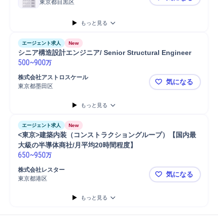
東京都目黒区
【中目黒/業
もっと見る
エージェント求人
New
シニア構造設計エンジニア/ Senior Structural Engineer
500
~
900
万
株式会社アストロスケール
気になる
東京都墨田区
シニア構造設計エ
もっと見る
エージェント求人
New
<東京>建築内装（コンストラクショングループ）【国内最
大級の半導体商社/月平均20時間程度】
650
~
950
万
株式会社レスター
気になる
東京都港区
<東京>建
もっと見る