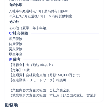
有給休暇
入社半年経過時点10日 最高付与日数40日

※入社3か月経過後10日　※有給奨励制度
その他
その他（夏季・年末年始）
社会保険
雇用保険

健康保険

労災保険

厚生年金
備考
【退職金】有（勤続1年以上）

【定年】60歳

【交通費】会社規定支給（月額150,000円まで）

【在宅勤務・リモートワーク】相談可

（業務内容の変更の範囲）当社業務全般

（就業場所の変更の範囲）本社および全国の支社、営業所
勤務地