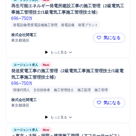
再生可能エネルギー発電所建設工事の施工管理（2級電気工
事施工管理技士/1級電気工事施工管理技士補）
696
~
750
万
発電設備/受変電設備施工管理
発電設備
発電プラント
発電所施工管理
電気設備施工管理
電気プラント施工管理
電気設備
株式会社関電工
気になる
電気プラント
施工管理技士
施工監理
施工管理
工事進捗管理
東京都港区
再生可能エ
工事監理
工事計画管理
現場代理人
主任技術者
もっと見る
エネルギー/ソーラーパネルプラ...
エージェント求人
New
発送変電工事の施工管理（2級電気工事施工管理技士/1級電
気工事施工管理技士補）
696
~
750
万
現場代理人
主任技術者
施工管理技士
施工監理
施工管理
配電設備施工
電気設備施工管理
電気設備
株式会社関電工
気になる
発電設備/受変電設備施工管理
工事進捗管理
工事監理
工事計画管理
東京都港区
発送変電工
設備工事
監理技術者
発電設備
もっと見る
エージェント求人
New
＜東京・大阪・福岡＞建築施工管理（アフターサービス）