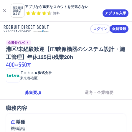
アプリなら重要なスカウトを見逃さない!
無料
アプリを入手
ログイン
会員登録
企業ダイレクト
港区/未経験歓迎【IT/映像機器のシステム設計・施
工管理】年休125日/残業20h
400
~
550
万
Ｔｏｔｓｕ株式会社
東京都港区
募集要項
選考・企業概要
職務内容
職種
機構設計