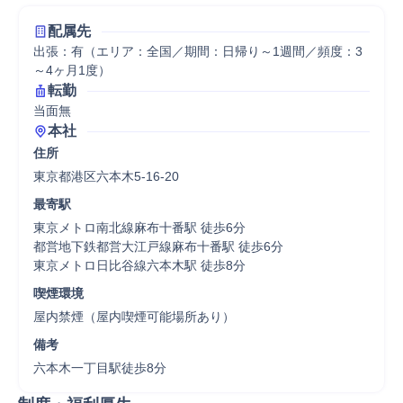
配属先
出張：有（エリア：全国／期間：日帰り～1週間／頻度：3
～4ヶ月1度）
転勤
当面無
本社
住所
東京都港区六本木5-16-20
最寄駅
東京メトロ南北線麻布十番駅 徒歩6分

都営地下鉄都営大江戸線麻布十番駅 徒歩6分

東京メトロ日比谷線六本木駅 徒歩8分
喫煙環境
屋内禁煙（屋内喫煙可能場所あり）
備考
六本木一丁目駅徒歩8分