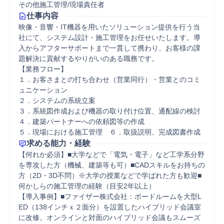
その他施工管理/現場責任者
仕事内容
映像・音響・IT機器を用いたソリューション提供を行う当
社にて、システム設計・施工管理をお任せいたします。導
入からアフターサポートまで一貫して携わり、お客様の課
題解決に貢献するやりがいのある職務です。

【業務フロー】

１．お客さまとの打ち合わせ（営業同行）・営業とのコミ
ュニケーション

２．システムの系統立案

３．系統図作成および機器の取り付け位置、通配線の検討

４．建築パートナーへの依頼図等の作成

５．現場における施工管理　６．取扱説明、完成図書作成
求める能力・経験
【何れか必須】■大学などで「電気・電子」など工学系分野
を専攻した方（機械、建築等も可）■CADスキルをお持ちの
方（2D・3D不問）※大学の授業などで学ばれた方も歓迎■
何かしらの施工管理の経験（目安2年以上）

【導入事例】■ファイザー株式会社：ボードルームを大型L
ED（138インチｘ２面分）を設置したハイブリッド会議室
に改修。オンラインと対面のハイブリッド会議もスムーズ