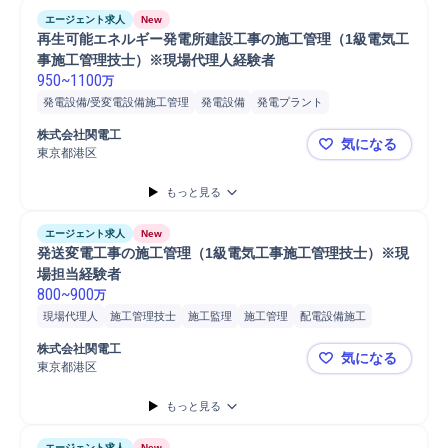
エージェント求人
New
再生可能エネルギー発電所建設工事の施工管理（1級電気工
事施工管理技士）※現場代理人経験者
950
~
1100
万
発電設備/受変電設備施工管理
発電設備
発電プラント
発電所施工管理
電気設備施工管理
電気プラント施工管理
電気設備
株式会社関電工
気になる
電気プラント
施工管理技士
施工監理
施工管理
工事進捗管理
東京都港区
再生可能エ
工事監理
工事計画管理
現場代理人
主任技術者
監理技術者
もっと見る
エネルギー/ソーラーパネルプラ...
エージェント求人
New
発送変電工事の施工管理（1級電気工事施工管理技士）※現
場担当経験者
800
~
900
万
現場代理人
施工管理技士
施工監理
施工管理
配電設備施工
電気設備施工管理
電気設備
発電設備/受変電設備施工管理
株式会社関電工
気になる
工事進捗管理
工事監理
工事計画管理
主任技術者
監理技術者
東京都港区
発送変電工
設備工事
発電設備
もっと見る
エージェント求人
New