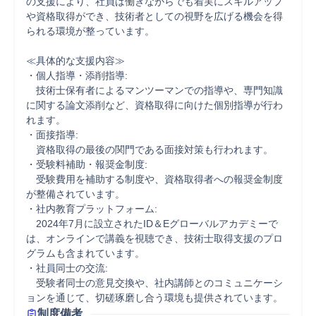
の支援により、社員は働きながらでも着実にスキルアップ
や資格取得ができ、技術者としての視野を広げる機会を得
られる環境が整っています。﻿

≪具体的な支援内容≫

・個人指導・添削指導:

　技術士保有者によるマンツーマンでの指導や、専門知識
に関する論文添削など、資格取得に向けた個別指導が行わ
れます。﻿

・面接指導:

　資格取得の最後の関門である面接対策も行われます。﻿

・受験料補助・報奨金制度:

　受験費用を補助する制度や、資格取得者への報奨金制度
が整備されています。﻿

・社内教育プラットフォーム:

　2024年7月に設立されたID＆Eグローバルアカデミーで
は、オンラインで講義を視聴でき、技術士取得支援のプロ
グラムも含まれています。﻿

・社員同士の交流:

　受験者同士の意見交換や、社内講師とのコミュニケーシ
ョンを通じて、切磋琢磨し合う環境も提供されています。﻿
制度備考