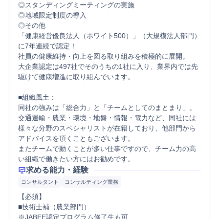
◎スタンディングミーティングの実施

◎地域限定制度の導入

◎その他

「健康経営優良法人（ホワイト500）」（大規模法人部門）
に7年連続で認定！

社員の健康維持・向上を図る取り組みを積極的に展開。

大企業認定は497社でそのうちの1社に入り、業界内では先
駆けて健康増進に取り組んでいます。

■組織風土：

同社の強みは「総合力」と「チームとしてのまとまり」。

交通運輸・農業・環境・地盤・情報・電力など、同社には
様々な分野のスペシャリストが在籍しており、他部門から
アドバイスを頂くこともございます。

またチームで動くことが多い仕事ですので、チーム力の高
い組織で働きたい方にはお勧めです。
求める能力・経験
コンサルタント
コンサルティング業務
【必須】

■技術士補（農業部門）

※JABEE認定プログラム修了生も可
