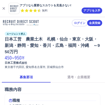
アプリなら重要なスカウトを見逃さない!
無料
アプリを入手
ログイン
会員登録
エージェント求人
日本工営　農業土木　札幌・仙台・東京・大阪・
新潟・静岡・愛知・香川・広島・福岡・沖縄　～9
50万円 
450
~
950
万
日本工営株式会社
東京都千代田区, 愛知県名古屋市, 宮城県仙台市
募集要項
選考・企業概要
職務内容
職種