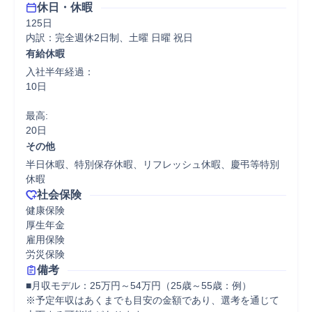
休日・休暇
125日

内訳：完全週休2日制、土曜 日曜 祝日
有給休暇
入社半年経過：

10日

最高:

20日
その他
半日休暇、特別保存休暇、リフレッシュ休暇、慶弔等特別
休暇
社会保険
健康保険

厚生年金

雇用保険

労災保険
備考
■月収モデル：25万円～54万円（25歳～55歳：例）

※予定年収はあくまでも目安の金額であり、選考を通じて