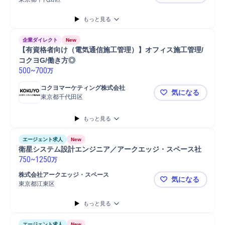
上流工程ア
もっと見る
企業ダイレクト
New
【有資格者向け（電気通信施工管理）】オフィス施工管理/
コクヨG/働き方◎
500
~
700
万
コクヨマーケティング株式会社
気になる
東京都千代田区
【有資格者
もっと見る
エージェント求人
New
衛星システム設計エンジニア／アークエッジ・スペース社
750
~
1250
万
株式会社アークエッジ・スペース
気になる
東京都江東区
衛星システ
もっと見る
エージェント求人
New