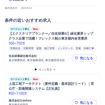
最終更新日： 
2026/5/11
条件の近いおすすめ求人
エージェント求人
New
【エクステリアプランナー／住友林業G】緑化業界トップ
クラス企業で活躍！フレックス制@東京都内各営業所
500
~
750
万
営業担当
労務管理
提案
施工管理
メンテナンス
営業
外構工事
植栽
注文住宅
施工管理技士
Microsoft Word
Microsoft Excel
住友林業緑化株式会社
気になる
携帯電話/PC/PC周辺機器
PC/Web
PC
東京都豊島区, 東京都新宿区, 東京都世田谷区
【エクステ
もっと見る
エージェント求人
New
上流工程アーキテクト（要件定義・基本設計リード）｜官
公庁・防衛関連システム【正社員】
800
~
1100
万
株式会社Solafune
気になる
東京都千代田区