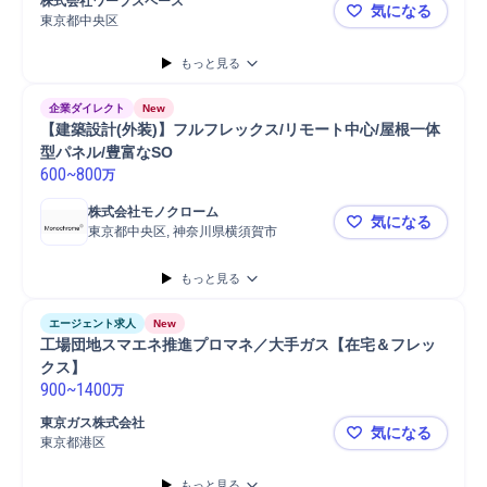
株式会社ワープスペース
気になる
東京都中央区
Space C
もっと見る
企業ダイレクト
New
【建築設計(外装)】フルフレックス/リモート中心/屋根一体
型パネル/豊富なSO
600
~
800
万
株式会社モノクローム
気になる
東京都中央区, 神奈川県横須賀市
【建築設計(
もっと見る
エージェント求人
New
工場団地スマエネ推進プロマネ／大手ガス【在宅＆フレッ
クス】
900
~
1400
万
東京ガス株式会社
気になる
東京都港区
工場団地ス
もっと見る