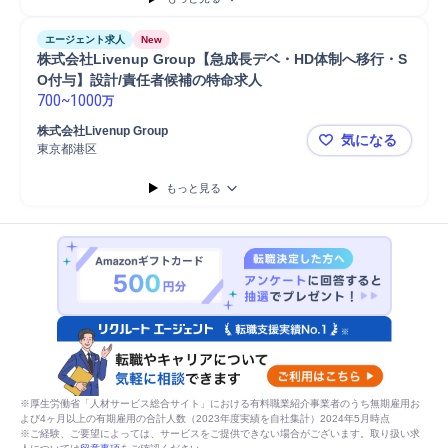
エージェント求人
New
株式会社Livenup Group【急成長デベ・HD体制へ移行・S
O付与】設計/責任者候補の特命求人
700
~
1000
万
株式会社Livenup Group
気になる
東京都港区
株式会社Li
もっと見る
※厚生労働省「人材サービス総合サイト」における有料職業紹介事業者のうち無期雇用お
よび4ヶ月以上の有期雇用の合計人数（2023年度実績を自社集計）2024年5月時点
※ご経験、ご要望によっては、サービスをご提供できない場合がございます。取り扱い求