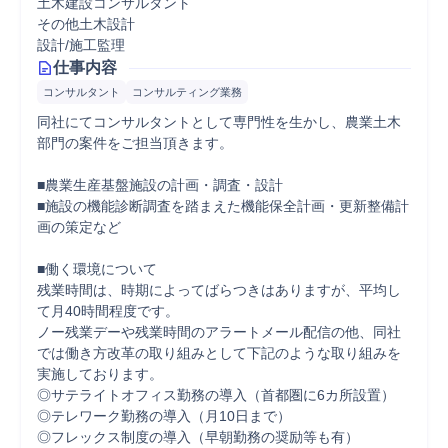
土木建設コンサルタント
その他土木設計
設計/施工監理
仕事内容
コンサルタント
コンサルティング業務
同社にてコンサルタントとして専門性を生かし、農業土木
部門の案件をご担当頂きます。

■農業生産基盤施設の計画・調査・設計

■施設の機能診断調査を踏まえた機能保全計画・更新整備計
画の策定など

■働く環境について

残業時間は、時期によってばらつきはありますが、平均し
て月40時間程度です。

ノー残業デーや残業時間のアラートメール配信の他、同社
では働き方改革の取り組みとして下記のような取り組みを
実施しております。

◎サテライトオフィス勤務の導入（首都圏に6カ所設置）

◎テレワーク勤務の導入（月10日まで）

◎フレックス制度の導入（早朝勤務の奨励等も有）
