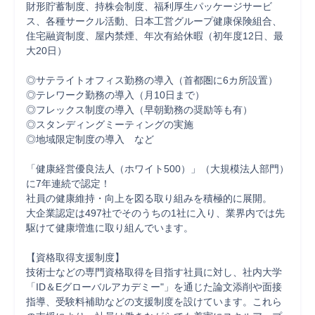
財形貯蓄制度、持株会制度、福利厚生パッケージサービ
ス、各種サークル活動、日本工営グループ健康保険組合、
住宅融資制度、屋内禁煙、年次有給休暇（初年度12日、最
大20日）

◎サテライトオフィス勤務の導入（首都圏に6カ所設置）

◎テレワーク勤務の導入（月10日まで）

◎フレックス制度の導入（早朝勤務の奨励等も有）

◎スタンディングミーティングの実施

◎地域限定制度の導入　など

「健康経営優良法人（ホワイト500）」（大規模法人部門）
に7年連続で認定！

社員の健康維持・向上を図る取り組みを積極的に展開。

大企業認定は497社でそのうちの1社に入り、業界内では先
駆けて健康増進に取り組んでいます。

【資格取得支援制度】

技術士などの専門資格取得を目指す社員に対し、社内大学
「ID＆Eグローバルアカデミー"」を通じた論文添削や面接
指導、受験料補助などの支援制度を設けています。これら