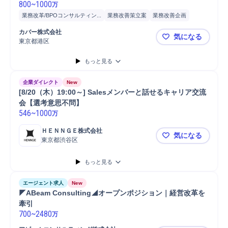
800
~
1000
万
業務改革/BPOコンサルティン...
業務改善策立案
業務改善企画
業務改善提案
改善施策立案
カバー株式会社
気になる
東京都港区
ビジネスアー
もっと見る
企業ダイレクト
New
[8/20（木）19:00～] Salesメンバーと話せるキャリア交流
会【選考意思不問】
546
~
1000
万
ＨＥＮＮＧＥ株式会社
気になる
東京都渋谷区
[8/20（木
もっと見る
エージェント求人
New
◤ABeam Consulting◢オープンポジション｜経営改革を
牽引
700
~
2480
万