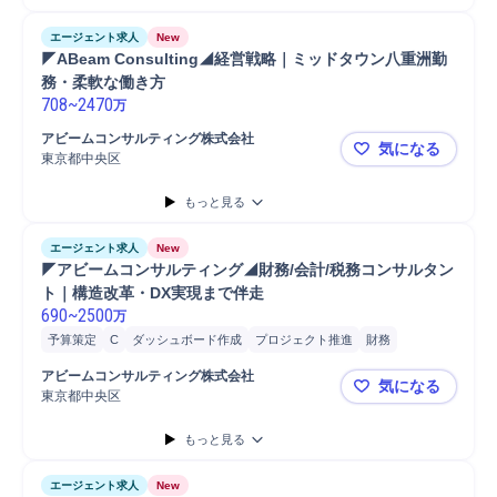
エージェント求人
New
◤ABeam Consulting◢経営戦略｜ミッドタウン八重洲勤
務・柔軟な働き方
708
~
2470
万
アビームコンサルティング株式会社
気になる
東京都中央区
◤ABeam
もっと見る
エージェント求人
New
◤アビームコンサルティング◢財務/会計/税務コンサルタン
ト｜構造改革・DX実現まで伴走
690
~
2500
万
予算策定
C
ダッシュボード作成
プロジェクト推進
財務
BIツール
マネジメント
プロジェクト
会計
内部統制
分析
アビームコンサルティング株式会社
気になる
要件定義
東京都中央区
◤アビーム
もっと見る
エージェント求人
New