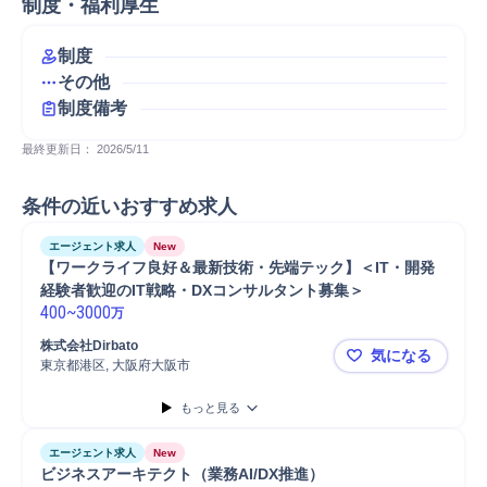
制度・福利厚生
制度
その他
制度備考
最終更新日： 
2026/5/11
条件の近いおすすめ求人
エージェント求人
New
【ワークライフ良好＆最新技術・先端テック】＜IT・開発
経験者歓迎のIT戦略・DXコンサルタント募集＞
400
~
3000
万
株式会社Dirbato
気になる
東京都港区, 大阪府大阪市
【ワークラ
もっと見る
エージェント求人
New
ビジネスアーキテクト（業務AI/DX推進）