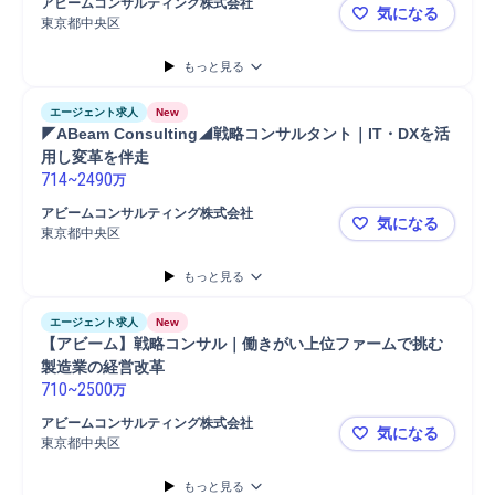
アビームコンサルティング株式会社
気になる
東京都中央区
◤ABeam
もっと見る
エージェント求人
New
◤ABeam Consulting◢戦略コンサルタント｜IT・DXを活
用し変革を伴走
714
~
2490
万
アビームコンサルティング株式会社
気になる
東京都中央区
◤ABeam 
もっと見る
エージェント求人
New
【アビーム】戦略コンサル｜働きがい上位ファームで挑む
製造業の経営改革
710
~
2500
万
アビームコンサルティング株式会社
気になる
東京都中央区
【アビーム
もっと見る