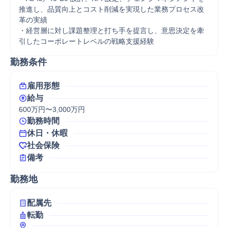
推進し、品質向上とコスト削減を実現した業務プロセス改
革の実績 

・経営層に対し課題整理と打ち手を提言し、意思決定を牽
引したコーポレートレベルの戦略支援経験
勤務条件
雇用形態
給与
600万円〜3,000万円
勤務時間
休日・休暇
社会保険
備考
勤務地
配属先
転勤