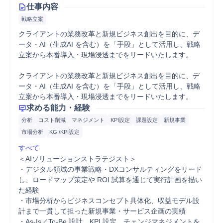
仕事内容
戦略立案
クライアントの業務改革と新規ビジネス創出を目的に、デ
ータ・AI（生成AI を含む）を「手段」として活用し、戦略
立案から本番導入・現場浸透までをリードいたします。 

クライアントの業務改革と新規ビジネス創出を目的に、デ
ータ・AI（生成AI を含む）を「手段」として活用し、戦略
立案から本番導入・現場浸透までをリードいたします。
求める能力・経験
分析
コスト削減
マネジメント
KPI設定
課題設定
新規事業
市場分析
KGI/KPI設定
すべて
＜AIソリューションストラテジスト＞ 

・デジタル領域の事業戦略・DXコンサルティングをリード
し、ロードマップ策定や ROI 試算を通じて実行計画を描い
た経験 

・市場分析からビジネスコンセプト具体化、収益モデル設
計まで一貫して担った新規事業・サービス企画の実績

・As-Is／To-Be 設計、KPI 設定、チェンジマネジメントを