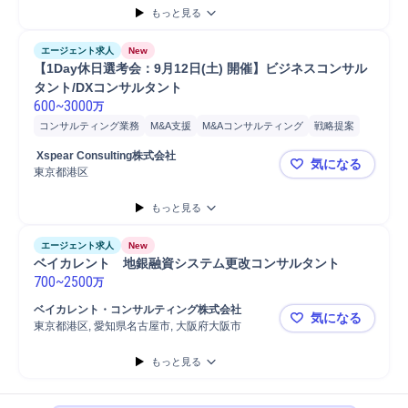
もっと見る
エージェント求人
New
【1Day休日選考会：9月12日(土) 開催】ビジネスコンサル
タント/DXコンサルタント
600
~
3000
万
コンサルティング業務
M&A支援
M&Aコンサルティング
戦略提案
新規事業
事業戦略立案
新規事業立案
事業戦略策定
 Xspear Consulting株式会社
気になる
プロジェクト推進
戦略立案
オペレーション構築
事業構想
開発
東京都港区
【1Day休
システム開発
もっと見る
エージェント求人
New
ベイカレント　地銀融資システム更改コンサルタント
700
~
2500
万
ベイカレント・コンサルティング株式会社
気になる
東京都港区, 愛知県名古屋市, 大阪府大阪市
ベイカレン
もっと見る