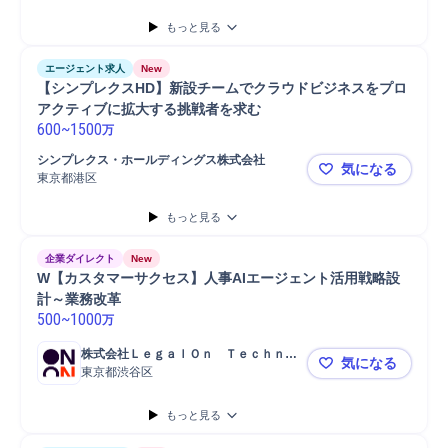
要件定義
コンサルタント
戦略立案
ERP導入
SAP導入
SAP
もっと見る
Salesforce
Salesforce導入
プロジェクト
提案
エージェント求人
New
【シンプレクスHD】新設チームでクラウドビジネスをプロ
アクティブに拡大する挑戦者を求む
600
~
1500
万
シンプレクス・ホールディングス株式会社
気になる
東京都港区
【シンプレ
もっと見る
企業ダイレクト
New
W【カスタマーサクセス】人事AIエージェント活用戦略設
計～業務改革
500
~
1000
万
株式会社ＬｅｇａｌＯｎ　Ｔｅｃｈｎｏ
気になる
ｌｏｇｉｅｓ
東京都渋谷区
W【カスタ
もっと見る