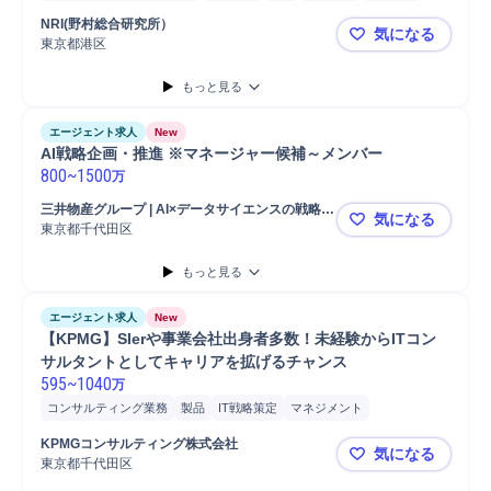
導入支援
コンサルタント
コンサルティング業務
プロジェクト
NRI(野村総合研究所）
気になる
東京都港区
NRI(野村
もっと見る
エージェント求人
New
AI戦略企画・推進 ※マネージャー候補～メンバー
800
~
1500
万
三井物産グループ | AI×データサイエンスの戦略・
気になる
実行支援を行う成長企業
東京都千代田区
AI戦略企画
もっと見る
エージェント求人
New
【KPMG】SIerや事業会社出身者多数！未経験からITコン
サルタントとしてキャリアを拡げるチャンス
595
~
1040
万
コンサルティング業務
製品
IT戦略策定
マネジメント
プロジェクト
IT戦略コンサルティング
ネットワーク
データ統合
KPMGコンサルティング株式会社
気になる
クラウド
情報通信
開発
システム開発
東京都千代田区
【KPMG】