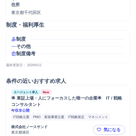
住所
東京都千代田区
制度・福利厚生
制度
その他
制度備考
最終更新日： 
2026/5/11
条件の近いおすすめ求人
エージェント求人
New
🌟 東証上場・人にフォーカスした唯一の企業🌟　IT / 戦略
コンサルタント
年収非公開
IT戦略立案
PMO
新規事業立案
IT戦略策定
マネジメント
プロジェクトマネジメント
コンサルティング業務
株式会社ノースサンド
気になる
IT戦略コンサルティング
課題設定
業務設計
コスト削減
分析
東京都港区
🌟 東証上