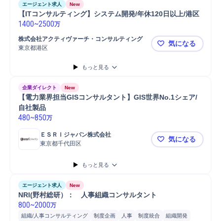
エージェント求人
New
【ITコンサルティング】システム開発/年休120日以上/港区
1400
~
2500
万
株式会社アクティヴァーチ・コンサルティング
気になる
東京都港区
【ITコンサ
もっと見る
企業ダイレクト
New
【電力業界担当GISコンサルタント】GIS世界No.1シェア/
自社製品
480
~
850
万
ＥＳＲＩジャパン株式会社
気になる
東京都千代田区
【電力業界担
もっと見る
エージェント求人
New
NRI(野村総研）：　人事組織コンサルタント
800
~
2000
万
組織/人事コンサルティング
制度企画
人事
制度統合
組織開発