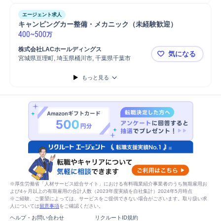
エージェント求人
キャンピングカー整備・メカニック（未経験歓迎）
400
~
500
万
株式会社LACホールディングス
気になる
宮城県亘理町, 埼玉県桶川市, 千葉県千葉市
キャンピン
もっと見る
※厚生労働省「人材サービス総合サイト」における有料職業紹介事業者のうち無期雇用お
よび4ヶ月以上の有期雇用の合計人数（2023年度実績を自社集計）2024年5月時点
※ご経験、ご要望によっては、サービスをご提供できない場合がございます。取り扱い求
人については
留意事項
をご確認ください。
ヘルプ・お問い合わせ
リクルートID規約