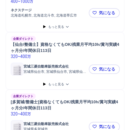
400
~
1000
万
ネクステージ
気になる
北海道札幌市, 北海道北斗市, 北海道帯広市
【整備士】
もっと見る
企業ダイレクト
【仙台/整備士】資格なくてもOK/残業月平均10h/賞与実績4
ヶ月分/年間休日113日
320
~
400
万
宮城三菱自動車販売株式会社
気になる
宮城県仙台市, 宮城県仙台市, 宮城県仙台
【仙台/整備
市
もっと見る
企業ダイレクト
[多賀城/整備士]資格なくてもOK/残業月平均10h/賞与実績4
ヶ月分/年間休日113日
320
~
400
万
宮城三菱自動車販売株式会社
気になる
宮城県多賀城市
[多賀城/整