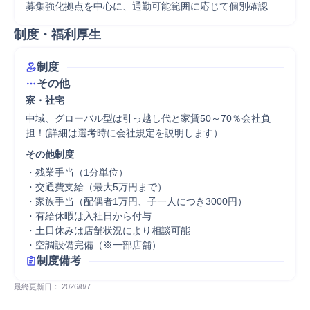
募集強化拠点を中心に、通勤可能範囲に応じて個別確認
制度・福利厚生
制度
その他
寮・社宅
中域、グローバル型は引っ越し代と家賃50～70％会社負
担！(詳細は選考時に会社規定を説明します）
その他制度
・残業手当（1分単位）

・交通費支給（最大5万円まで）

・家族手当（配偶者1万円、子一人につき3000円）

・有給休暇は入社日から付与

・土日休みは店舗状況により相談可能

・空調設備完備（※一部店舗）
制度備考
最終更新日： 
2026/8/7