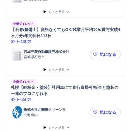
もっと見る
企業ダイレクト
【石巻/整備士】資格なくてもOK/残業月平均10h/賞与実績4
ヶ月分/年間休日113日
320
~
400
万
宮城三菱自動車販売株式会社
気になる
宮城県石巻市
【石巻/整備
もっと見る
企業ダイレクト
札幌【軽板金・塗装】社用車にて直行直帰可/板金と塗装の
一連のプロになれる
420
~
650
万
株式会社北関東クリーン社
気になる
北海道内
札幌【軽板
もっと見る