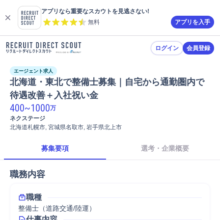
アプリなら重要なスカウトを見逃さない!
無料
アプリを入手
ログイン
会員登録
エージェント求人
北海道・東北で整備士募集｜自宅から通勤圏内で
待遇改善＋入社祝い金
400
~
1000
万
ネクステージ
北海道札幌市, 宮城県名取市, 岩手県北上市
募集要項
選考・企業概要
職務内容
職種
整備士（道路交通/陸運）
仕事内容