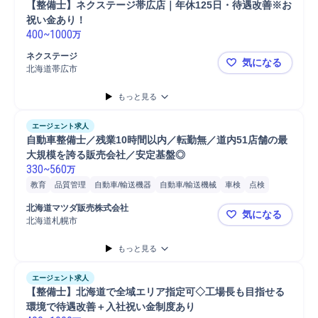
【整備士】ネクステージ帯広店｜年休125日・待遇改善※お
祝い金あり！
400
~
1000
万
ネクステージ
気になる
北海道帯広市
【整備士】
もっと見る
エージェント求人
自動車整備士／残業10時間以内／転勤無／道内51店舗の最
大規模を誇る販売会社／安定基盤◎
330
~
560
万
教育
品質管理
自動車/輸送機器
自動車/輸送機械
車検
点検
自動車
北海道マツダ販売株式会社
気になる
北海道札幌市
自動車整備
もっと見る
エージェント求人
【整備士】北海道で全域エリア指定可◇工場長も目指せる
環境で待遇改善＋入社祝い金制度あり