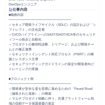
DevOpsエンジニア
仕事内容
■職務内容

━━━━━━━━━━━━━━━━━━━

✓セキュア開発ライフサイクル（SDLC）の設計および「シ
フトレフト」の文化定着

✓CI/CDパイプラインへのSAST/DAST/SCA等のセキュリテ
ィツール統合と自動化

✓プロダクトの脆弱性診断、トリアージ、および開発チー
ムとの修正連携

✓セキュリティインシデント対応プロセス（PSIRT）の構
築とレスポンス主導

✓セキュアコーディングガイドラインの策定や開発者向け
トレーニングの実施

■プロジェクト例

━━━━━━━━━━━━━━━━━━━

✓開発者が安全な道を容易に進めるための「Paved Road
（舗装された道路）」の構築

✓マルチプロダクト戦略に伴う、共通プラットフォーム領
域の信頼データ保護基盤の策定
