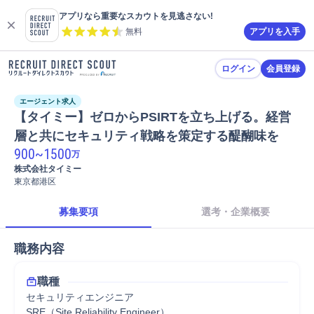
アプリなら重要なスカウトを見逃さない!
無料
アプリを入手
ログイン
会員登録
エージェント求人
【タイミー】ゼロからPSIRTを立ち上げる。経営
層と共にセキュリティ戦略を策定する醍醐味を
900
~
1500
万
株式会社タイミー
東京都港区
募集要項
選考・企業概要
職務内容
職種
セキュリティエンジニア
SRE（Site Reliability Engineer）