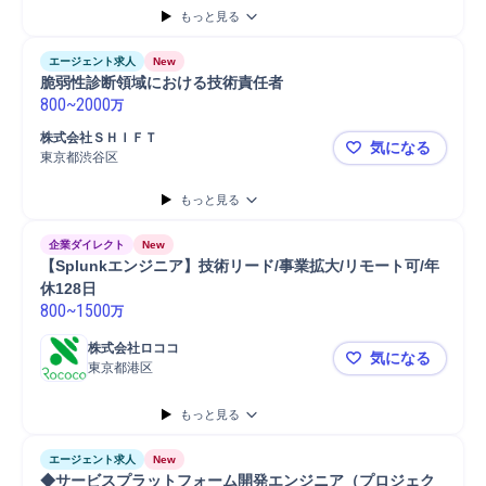
もっと見る
エージェント求人
New
脆弱性診断領域における技術責任者
800
~
2000
万
株式会社ＳＨＩＦＴ
気になる
東京都渋谷区
脆弱性診断
もっと見る
企業ダイレクト
New
【Splunkエンジニア】技術リード/事業拡大/リモート可/年
休128日
800
~
1500
万
株式会社ロココ
気になる
東京都港区
【Splun
もっと見る
エージェント求人
New
◆サービスプラットフォーム開発エンジニア（プロジェク