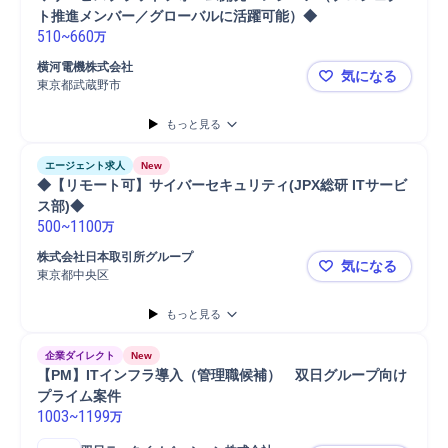
ト推進メンバー／グローバルに活躍可能）◆
510
~
660
万
横河電機株式会社
気になる
東京都武蔵野市
◆サービス
もっと見る
エージェント求人
New
◆【リモート可】サイバーセキュリティ(JPX総研 ITサービ
ス部)◆
500
~
1100
万
株式会社日本取引所グループ
気になる
東京都中央区
◆【リモート
もっと見る
企業ダイレクト
New
【PM】ITインフラ導入（管理職候補）　双日グループ向け
プライム案件
1003
~
1199
万