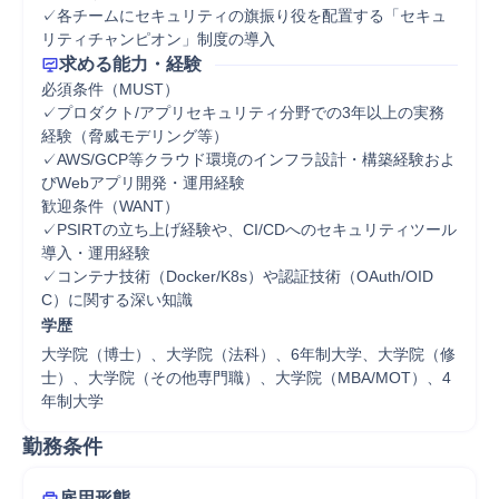
✓各チームにセキュリティの旗振り役を配置する「セキュ
リティチャンピオン」制度の導入
求める能力・経験
必須条件（MUST）

✓プロダクト/アプリセキュリティ分野での3年以上の実務
経験（脅威モデリング等）

✓AWS/GCP等クラウド環境のインフラ設計・構築経験およ
びWebアプリ開発・運用経験

歓迎条件（WANT）

✓PSIRTの立ち上げ経験や、CI/CDへのセキュリティツール
導入・運用経験

✓コンテナ技術（Docker/K8s）や認証技術（OAuth/OID
C）に関する深い知識
学歴
大学院（博士）、大学院（法科）、6年制大学、大学院（修
士）、大学院（その他専門職）、大学院（MBA/MOT）、4
年制大学
勤務条件
雇用形態