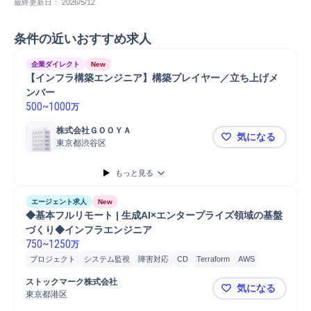
最終更新日： 
2026/5/12
条件の近いおすすめ求人
企業ダイレクト
New
【インフラ構築エンジニア】構築プレイヤー／立ち上げメ
ンバー
500
~
1000
万
株式会社ＧＯＯＹＡ
気になる
東京都渋谷区
【インフラ
もっと見る
エージェント求人
New
◆基本フルリモート | 生成AI×エンタープライズ領域の基盤
づくり◆インフラエンジニア
750
~
1250
万
プロジェクト
システム監視
障害対応
CD
Terraform
AWS
クラウド
Python
Node.js
Vue.js
TypeScript
開発
Azure
ストックマーク株式会社
気になる
東京都港区
◆基本フルリ