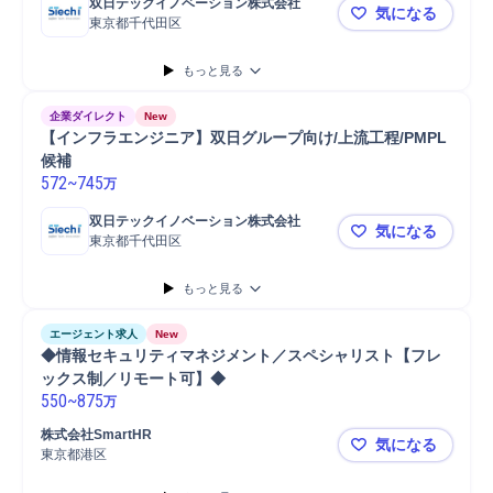
双日テックイノベーション株式会社
気になる
東京都千代田区
【PM】I
もっと見る
企業ダイレクト
New
【インフラエンジニア】双日グループ向け/上流工程/PMPL
候補
572
~
745
万
双日テックイノベーション株式会社
気になる
東京都千代田区
【インフラエ
もっと見る
エージェント求人
New
◆情報セキュリティマネジメント／スペシャリスト【フレ
ックス制／リモート可】◆
550
~
875
万
株式会社SmartHR
気になる
東京都港区
◆情報セキ