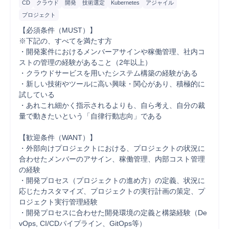
CD
クラウド
開発
技術選定
Kubernetes
アジャイル
プロジェクト
【必須条件（MUST）】

※下記の、すべてを満たす方

・開発案件におけるメンバーアサインや稼働管理、社内コ
ストの管理の経験があること（2年以上）

・クラウドサービスを用いたシステム構築の経験がある

・新しい技術やツールに高い興味・関心があり、積極的に
試している

・あれこれ細かく指示されるよりも、自ら考え、自分の裁
量で動きたいという「自律行動志向」である

【歓迎条件（WANT）】

・外部向けプロジェクトにおける、プロジェクトの状況に
合わせたメンバーのアサイン、稼働管理、内部コスト管理
の経験

・開発プロセス（プロジェクトの進め方）の定義、状況に
応じたカスタマイズ、プロジェクトの実行計画の策定、プ
ロジェクト実行管理経験

・開発プロセスに合わせた開発環境の定義と構築経験（De
vOps, CI/CDパイプライン、GitOps等）
