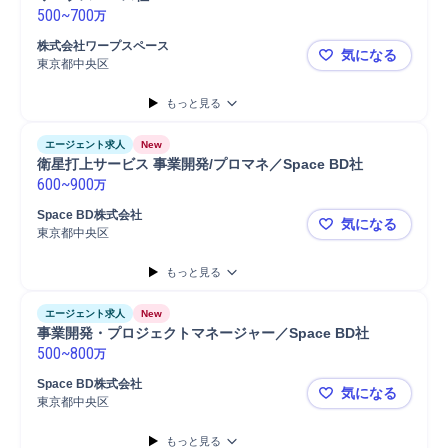
500
~
700
万
株式会社ワープスペース
気になる
東京都中央区
Project
もっと見る
エージェント求人
New
衛星打上サービス 事業開発/プロマネ／Space BD社
600
~
900
万
Space BD株式会社
気になる
東京都中央区
衛星打上サー
もっと見る
エージェント求人
New
事業開発・プロジェクトマネージャー／Space BD社
500
~
800
万
Space BD株式会社
気になる
東京都中央区
事業開発・プ
もっと見る