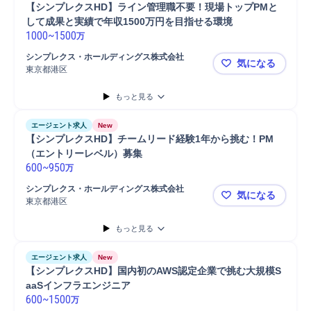
【シンプレクスHD】ライン管理職不要！現場トップPMと
して成果と実績で年収1500万円を目指せる環境
1000
~
1500
万
シンプレクス・ホールディングス株式会社
気になる
東京都港区
【シンプレ
もっと見る
エージェント求人
New
【シンプレクスHD】チームリード経験1年から挑む！PM
（エントリーレベル）募集
600
~
950
万
シンプレクス・ホールディングス株式会社
気になる
東京都港区
【シンプレ
もっと見る
エージェント求人
New
【シンプレクスHD】国内初のAWS認定企業で挑む大規模S
aaSインフラエンジニア
600
~
1500
万