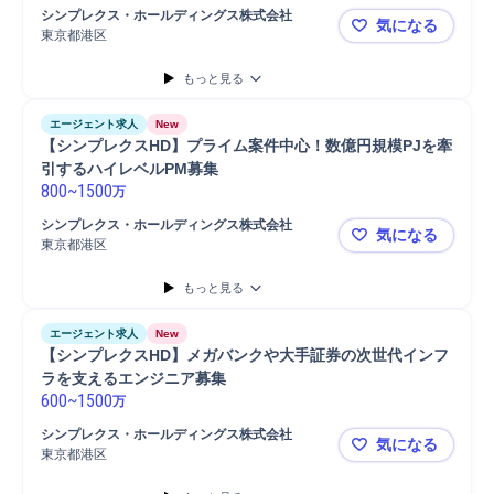
シンプレクス・ホールディングス株式会社
気になる
東京都港区
【シンプレ
もっと見る
エージェント求人
New
【シンプレクスHD】プライム案件中心！数億円規模PJを牽
引するハイレベルPM募集
800
~
1500
万
シンプレクス・ホールディングス株式会社
気になる
東京都港区
【シンプレ
もっと見る
エージェント求人
New
【シンプレクスHD】メガバンクや大手証券の次世代インフ
ラを支えるエンジニア募集
600
~
1500
万
シンプレクス・ホールディングス株式会社
気になる
東京都港区
【シンプレ