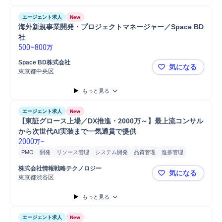
エージェント求人
New
海外新規事業開発・プロジェクトマネージャー／Space BD
社
500
~
800
万
Space BD株式会社
気になる
東京都中央区
海外新規事業
もっと見る
エージェント求人
New
【東証グロース上場／DX推進・2000万～】最上流コンサル
から次世代AI実装まで一気通貫で提供
2000
~
万
PMO
開発
リソース管理
システム開発
品質管理
進捗管理
システム要件定義
デプロイ
要件定義
コンサルティング業務
株式会社情報戦略テクノロジー
気になる
プロジェクト
PoC
コンサルタント
プロジェクトリーダー
東京都渋谷区
【東証グロー
プロジェクトマネージャー
ロードマップ策定
リスクマネジメント
もっと見る
IT戦略策定
マネジメント
PC/Web
エージェント求人
New