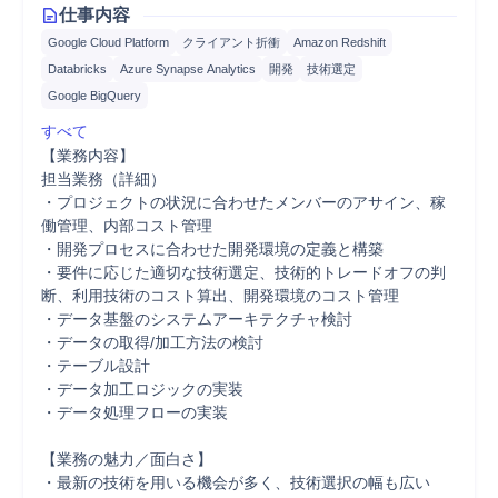
仕事内容
Google Cloud Platform
クライアント折衝
Amazon Redshift
Databricks
Azure Synapse Analytics
開発
技術選定
Google BigQuery
すべて
【業務内容】

担当業務（詳細）

・プロジェクトの状況に合わせたメンバーのアサイン、稼
働管理、内部コスト管理

・開発プロセスに合わせた開発環境の定義と構築

・要件に応じた適切な技術選定、技術的トレードオフの判
断、利用技術のコスト算出、開発環境のコスト管理

・データ基盤のシステムアーキテクチャ検討

・データの取得/加工方法の検討

・テーブル設計

・データ加工ロジックの実装

・データ処理フローの実装

【業務の魅力／面白さ】

・最新の技術を用いる機会が多く、技術選択の幅も広い
