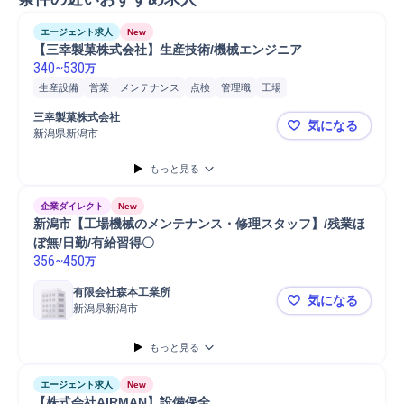
エージェント求人
New
【三幸製菓株式会社】生産技術/機械エンジニア
340
~
530
万
生産設備
営業
メンテナンス
点検
管理職
工場
設備メンテナンス
所長
生産設備メンテナンス
工場長
三幸製菓株式会社
気になる
自動車/輸送機械
自動車/輸送機器
自動車
普通自動車
施工管理
新潟県新潟市
【三幸製菓
保全業務
電気設備
もっと見る
企業ダイレクト
New
新潟市【工場機械のメンテナンス・修理スタッフ】/残業ほ
ぼ無/日勤/有給習得〇
356
~
450
万
有限会社森本工業所
気になる
新潟県新潟市
新潟市【工
もっと見る
エージェント求人
New
【株式会社AIRMAN】設備保全