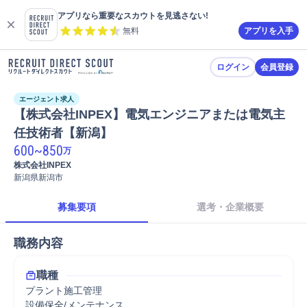
アプリなら重要なスカウトを見逃さない!
無料
アプリを入手
ログイン
会員登録
エージェント求人
【株式会社INPEX】電気エンジニアまたは電気主
任技術者【新潟】
600
~
850
万
株式会社INPEX
新潟県新潟市
募集要項
選考・企業概要
職務内容
職種
プラント施工管理
設備保全/メンテナンス