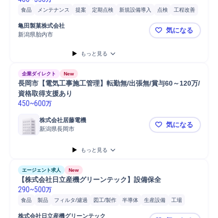
食品
メンテナンス
提案
定期点検
新規設備導入
点検
工程改善
設備保全
データ分析
保全業務
分析
立会い
備品/設備管理
亀田製菓株式会社
気になる
施設/設備管理
食品工場
工場
フォークリフト
設備管理
新潟県胎内市
【亀田製菓
もっと見る
企業ダイレクト
New
長岡市【電気工事施工管理】転勤無/出張無/賞与60～120万/
資格取得支援あり
450
~
600
万
株式会社居藤電機
気になる
新潟県長岡市
長岡市【電気
もっと見る
エージェント求人
New
【株式会社日立産機グリーンテック】設備保全
290
~
500
万
食品
製品
フィルタ/濾過
図工/製作
半導体
生産設備
工場
開発
保全業務
販売
新薬
株式会社日立産機グリーンテック