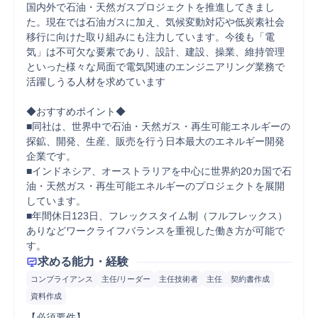
国内外で石油・天然ガスプロジェクトを推進してきまし
た。現在では石油ガスに加え、気候変動対応や低炭素社会
移行に向けた取り組みにも注力しています。今後も「電
気」は不可欠な要素であり、設計、建設、操業、維持管理
といった様々な局面で電気関連のエンジニアリング業務で
活躍しうる人材を求めています

◆おすすめポイント◆

■同社は、世界中で石油・天然ガス・再生可能エネルギーの
探鉱、開発、生産、販売を行う日本最大のエネルギー開発
企業です。

■インドネシア、オーストラリアを中心に世界約20カ国で石
油・天然ガス・再生可能エネルギーのプロジェクトを展開
しています。

■年間休日123日、フレックスタイム制（フルフレックス）
ありなどワークライフバランスを重視した働き方が可能で
す。
求める能力・経験
コンプライアンス
主任/リーダー
主任技術者
主任
契約書作成
資料作成
【必須要件】
