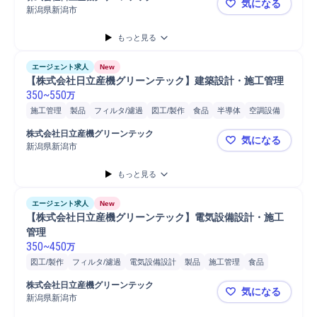
気になる
新潟県新潟市
【株式会社
もっと見る
エージェント求人
New
【株式会社日立産機グリーンテック】建築設計・施工管理
350
~
550
万
施工管理
製品
フィルタ/濾過
図工/製作
食品
半導体
空調設備
工場
開発
販売
新薬
株式会社日立産機グリーンテック
気になる
新潟県新潟市
【株式会社
もっと見る
エージェント求人
New
【株式会社日立産機グリーンテック】電気設備設計・施工
管理
350
~
450
万
図工/製作
フィルタ/濾過
電気設備設計
製品
施工管理
食品
販売
開発
半導体
工場
見積書作成
電気設備
新薬
設備工事
株式会社日立産機グリーンテック
気になる
新潟県新潟市
【株式会社