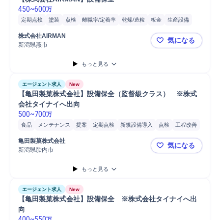
450
~
600
万
定期点検
塗装
点検
離職率/定着率
乾燥/造粒
板金
生産設備
販売
産業機械
維持管理
マシニングセンター
設備保全
株式会社AIRMAN
気になる
新潟県燕市
【株式会社A
もっと見る
エージェント求人
New
【亀田製菓株式会社】設備保全（監督級クラス）　※株式
会社タイナイへ出向
500
~
700
万
食品
メンテナンス
提案
定期点検
新規設備導入
点検
工程改善
設備保全
データ分析
保全業務
分析
立会い
備品/設備管理
亀田製菓株式会社
気になる
施設/設備管理
食品工場
工場
フォークリフト
設備管理
新潟県胎内市
【亀田製菓
もっと見る
エージェント求人
New
【亀田製菓株式会社】設備保全　※株式会社タイナイへ出
向
400
~
550
万