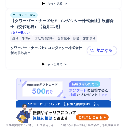
もっと見る
エージェント求人
【タワーパートナーズセミコンダクター株式会社】設備保
全（交代勤務）【新井工場】
367
~
406
万
点検
半導体
備品/設備管理
設備保全
開発
定期点検
トラブル対応
提案
施設/設備管理
保全業務
メンテナンス
タワーパートナーズセミコンダクター株式会社
気になる
品質管理
設備管理
データ/文字入力
PC/Web
PC
新潟県妙高市
【タワーパ
携帯電話/PC/PC周辺機器
もっと見る
※厚生労働省「人材サービス総合サイト」における有料職業紹介事業者のうち無期雇用お