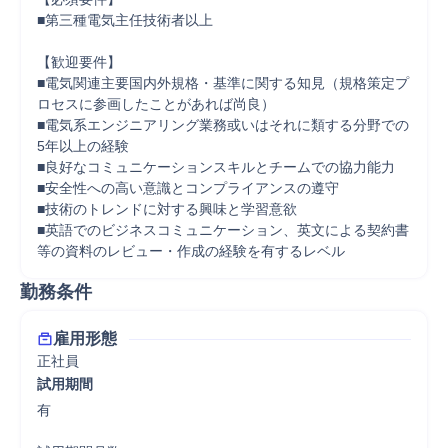
■第三種電気主任技術者以上

【歓迎要件】

■電気関連主要国内外規格・基準に関する知見（規格策定プ
ロセスに参画したことがあれば尚良）

■電気系エンジニアリング業務或いはそれに類する分野での
5年以上の経験

■良好なコミュニケーションスキルとチームでの協力能力

■安全性への高い意識とコンプライアンスの遵守

■技術のトレンドに対する興味と学習意欲

■英語でのビジネスコミュニケーション、英文による契約書
等の資料のレビュー・作成の経験を有するレベル
勤務条件
雇用形態
正社員
試用期間
有
