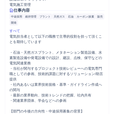
電気施工管理
仕事内容
中途採用
維持管理
プラント
天然ガス
石油
カーボン/炭素
販売
開発
すべて
電気担当者として以下の職務で主導的役割を担って頂くこ
とを期待しています

・石油・天然ガスプラント、メタネーション製造設備、水
素製造設備や発電設備での設計、建設、点検、保守などの
電気関連業務

・当社が関与するプロジェクト技術レビューへの電気専門
職としての参画、技術的課題に対するソリューション/助言
提供

・社内あるいは業界技術規格・基準・ガイドライン作成へ
の関与

・最新の業界動向、技術トレンドの把握、社内共有

・関連業界団体、学会などへの参画

【部門の今後の方向性・中途採用募集の背景】
