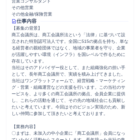
営業コンサルタント
その他営業
その他金融/保険営業
仕事内容
【募集の背景】

商工会議所は、商工会議所法という「法律」に基づいて設
立された特別認可法人です。全国に515の拠点を持ち、単な
る経営者の親睦団体ではなく、地域の事業者を守り、企業
が活躍しやすい環境（インフラ）を国レベルで作るために
存在しています。

当社はそのアドバイザー役として、また組織強化の担い手
として、長年商工会議所で、実績を積み上げてきました。
当社はワンプラットフォームで、経営戦略・マーケティン
グ・営業・組織運営などの支援を行います。この当社のサ
ービスを、より多くの商工会議所の拠点、会員企業に提供
し、これらの活動を通じて、その先の地域社会にも貢献し
たいと考えています。今回はそのビジョン実現のため、新
しい仲間に参加して頂きたいと考えております。

【業務内容】

〇まずは、未加入の中小企業に「商工会議所」会員になっ
ていただく活動からスタートします。長年培った当社の集