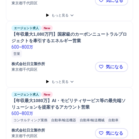
気になる
東京都千代田区
【週1〜2
もっと見る
エージェント求人
New
【年収最大1,080万円】国家級のカーボンニュートラルプロ
ジェクトを牽引するエネルギー営業
600
~
800
万
営業
株式会社日立製作所
気になる
東京都千代田区
【年収最大
もっと見る
エージェント求人
New
【年収最大1080万】AI・モビリティサービス等の最先端ソ
リューションを提案するアカウント営業
600
~
800
万
コンサルティング業務
自動車/輸送機器
自動車/輸送機械
自動車
営業
コンサルタント
分析
株式会社日立製作所
気になる
東京都千代田区
【年収最大