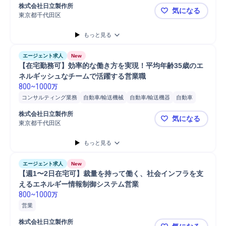
営業
分析
コンサルタント
株式会社日立製作所
気になる
東京都千代田区
【次世代モ
もっと見る
エージェント求人
New
【在宅勤務可】効率的な働き方を実現！平均年齢35歳のエ
ネルギッシュなチームで活躍する営業職
800
~
1000
万
コンサルティング業務
自動車/輸送機械
自動車/輸送機器
自動車
営業
分析
コンサルタント
株式会社日立製作所
気になる
東京都千代田区
【在宅勤務
もっと見る
エージェント求人
New
【週1〜2日在宅可】裁量を持って働く、社会インフラを支
えるエネルギー情報制御システム営業
800
~
1000
万
営業
株式会社日立製作所