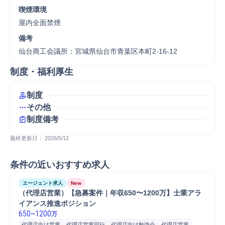
喫煙環境
屋内全面禁煙
備考
仙台商工会議所：宮城県仙台市青葉区本町2-16-12
制度・福利厚生
制度
その他
制度備考
最終更新日： 
2026/5/12
条件の近いおすすめ求人
エージェント求人
New
（代理店営業）【急募案件｜年収650〜1200万】士業アラ
イアンス推進ポジション
650
~
1200
万
代理店向け営業
代理店営業同行
代理店向け勉強会
代理店営業