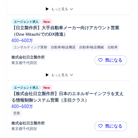
もっと見る
エージェント求人
New
【日立製作所】大手自動車メーカー向けアカウント営業
（One HitachiでのDX推進）
400
~
600
万
コンサルティング業務
自動車/輸送機器
自動車/輸送機械
自動車
営業
分析
コンサルタント
株式会社日立製作所
気になる
東京都千代田区
【日立製作所
もっと見る
エージェント求人
New
【株式会社日立製作所】日本のエネルギーインフラを支え
る情報制御システム営業（主任クラス）
400
~
600
万
営業
株式会社日立製作所
気になる
東京都千代田区
【株式会社