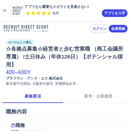
アプリなら重要なスカウトを見逃さない!
無料
アプリを入手
ログイン
会員登録
エージェント求人
☆各拠点募集☆経営者と歩む営業職 （商工会議所
専属） /土日休み（年休126日）【ポテンシャル採
用】
400
~
600
万
ブラフマン・アンド・エス 株式会社
東京都千代田区, 大阪府大阪市, 宮城県仙台市
募集要項
選考・企業概要
職務内容
職種