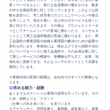
客ノウハウをもとに、新たな会員獲得の働きかけを、数多
の中小企業経営者に対して行っていきます。このような経
験を皮切りに、常に経営者とのコミュニケーションや接点
を持つことで、視点を養い、法人向けのサービスを徐々に
身に付けていただきます。その後は、プロジェクトリーダ
ーとしてチームメンバーの育成に携わったり、コンサルタ
ントとして商工会議所職員の育成に携わります。また、商
工会議所の事業課題や組織人事課題の解決のための提案や
実行も行います。将来的には、積み上げてきた経験や当社
のノウハウをベースに商工会議所や、その会員企業に対し
て新しいサービスの構築や、新機軸を打ち立て、結果、地
域社会に貢献できる。そんなコンサルタントとして活躍を
期待しています。

※業務内容の変更の範囲は、会社内でのすべての業務とな
ります。
求める能力・経験
あくまでもポテンシャル重視の採用を行っています。その
ため、経験よりも「スタンス

（仕事への向き合い方）」を見ています

※アナウンサー、管理栄養士、事務職、接客業など、異業