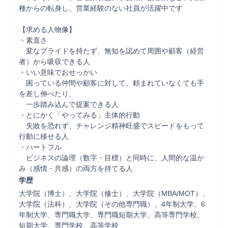
種からの転身し、営業経験のない社員が活躍中です

【求める人物像】

・素直さ

　変なプライドを持たず、無知を認めて周囲や顧客（経営
者）から吸収できる人 

・いい意味でおせっかい

　困っている仲間や顧客に対して、頼まれていなくても手
を差し伸べたり、

　一歩踏み込んで提案できる人

・とにかく「やってみる」主体的行動

　失敗を恐れず、チャレンジ精神旺盛でスピードをもって
行動に移せる人 

・ハートフル

　ビジネスの論理（数字・目標）と同時に、人間的な温か
み（感情・共感）の両方を持てる人
学歴
大学院（博士）、大学院（修士）、大学院（MBA/MOT）、
大学院（法科）、大学院（その他専門職）、4年制大学、6
年制大学、専門職大学、専門職短期大学、高等専門学校、
短期大学、専門学校、高等学校