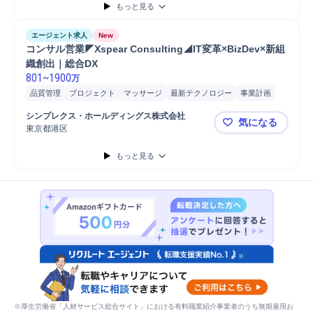
もっと見る
エージェント求人
New
コンサル営業◤Xspear Consulting◢IT変革×BizDev×新組
織創出｜総合DX
801
~
1900
万
品質管理
プロジェクト
マッサージ
最新テクノロジー
事業計画
新規事業
コンサルティング業務
マネジメント
アライアンス
開発
シンプレクス・ホールディングス株式会社
気になる
分析
営業
提案
課題/ボトルネック特定
ボディケア/マッサージ
東京都港区
コンサル営業◤
オペレーション設計
パートナー
事業計画策定
もっと見る
※厚生労働省「人材サービス総合サイト」における有料職業紹介事業者のうち無期雇用お