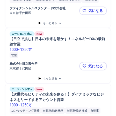
新規代理店開拓
新規仲介会社開拓
新規代理店/卸開拓
ファイナンシャルスタンダード株式会社
気になる
新規ディーラー/代理店開拓
東京都千代田区
（代理店営業
もっと見る
エージェント求人
New
【日立で挑む】日本の未来を動かす！エネルギーDXの最前
線営業
1000
~
1250
万
営業
株式会社日立製作所
気になる
東京都千代田区
【日立で挑
もっと見る
エージェント求人
New
【次世代モビリティの未来を創る！】ダイナミックなビジ
ネスをリードするアカウント営業
1000
~
1250
万
コンサルティング業務
自動車/輸送機器
自動車/輸送機械
自動車