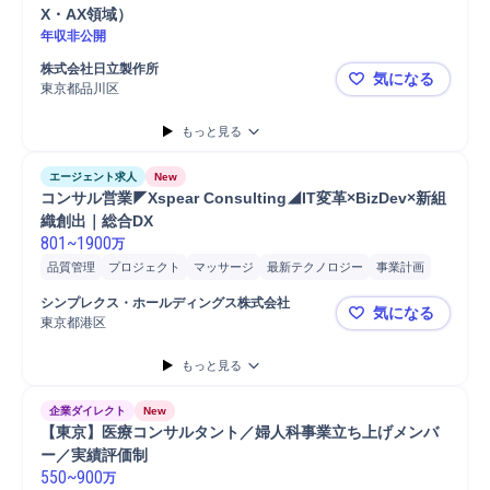
X・AX領域）
年収非公開
株式会社日立製作所
気になる
東京都品川区
【日立製作
もっと見る
エージェント求人
New
コンサル営業◤Xspear Consulting◢IT変革×BizDev×新組
織創出｜総合DX
801
~
1900
万
品質管理
プロジェクト
マッサージ
最新テクノロジー
事業計画
新規事業
コンサルティング業務
マネジメント
アライアンス
開発
シンプレクス・ホールディングス株式会社
気になる
分析
営業
提案
課題/ボトルネック特定
ボディケア/マッサージ
東京都港区
コンサル営業◤
オペレーション設計
パートナー
事業計画策定
もっと見る
企業ダイレクト
New
【東京】医療コンサルタント／婦人科事業立ち上げメンバ
ー／実績評価制
550
~
900
万