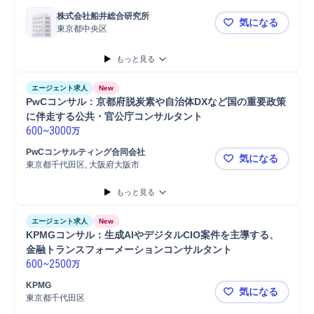
株式会社船井総合研究所
気になる
東京都中央区
【東京】医
もっと見る
エージェント求人
New
PwCコンサル：京都府脱炭素や自治体DXなど国の重要政策
に伴走する公共・官公庁コンサルタント
600
~
3000
万
PwCコンサルティング合同会社
気になる
東京都千代田区, 大阪府大阪市
PwCコン
もっと見る
エージェント求人
New
KPMGコンサル：生成AIやデジタルCIO案件を主導する、
金融トランスフォーメーションコンサルタント
600
~
2500
万
KPMG
気になる
東京都千代田区
KPMGコ