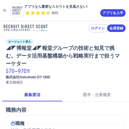
アプリなら重要なスカウトを見逃さない!
無料
アプリを入手
ログイン
会員登録
エージェント求人
◢◤博報堂◢◤報堂グループの技術と知見で挑
む。データ活用基盤構築から戦略実行まで担うマ
ーケター
570
~
970
万
株式会社Hakuhodo DY ONE
東京都港区
募集要項
選考・企業概要
職務内容
職種