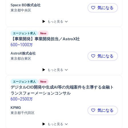
Space BD株式会社
気になる
東京都中央区
事業開発・プ
もっと見る
エージェント求人
New
【事業開発】事業開発担当／AstroX社
600
~
1000
万
AstroX株式会社
気になる
東京都台東区
【事業開発】
もっと見る
エージェント求人
New
デジタルCIO開発や生成AI等の先端案件を主導する金融ト
ランスフォーメーションコンサル
600
~
2500
万
KPMG
気になる
東京都千代田区
デジタルC
もっと見る