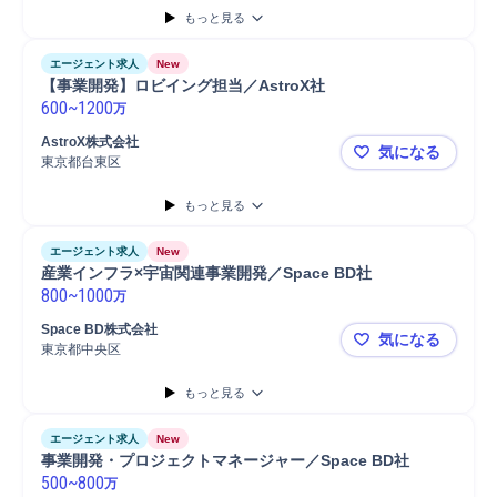
もっと見る
エージェント求人
New
【事業開発】ロビイング担当／AstroX社
600
~
1200
万
AstroX株式会社
気になる
東京都台東区
【事業開発】
もっと見る
エージェント求人
New
産業インフラ×宇宙関連事業開発／Space BD社
800
~
1000
万
Space BD株式会社
気になる
東京都中央区
産業インフラ
もっと見る
エージェント求人
New
事業開発・プロジェクトマネージャー／Space BD社
500
~
800
万