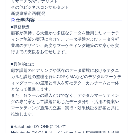
リサーチ/分析アナリスト
その他ビジネスコンサルタント
新規事業企画/開発
仕事内容
■職務概要

顧客が保持する大量かつ多様なデータを活用したマーケテ
ィング施策の実現に向けて、データ基盤およびデータ分析
業務のデザイン、高度なマーケティング施策の立案から実
行までの支援をお任せします。

■具体的には

顧客課題のヒアリングや既存のデータ環境におけるテクニ
カルな課題の整理を行いCDPやMAなどのデジタルマーケテ
ィングツールの選定と導入を弊社テクニカルチームと一体
となって推進します。

また、各ツールの導入だけでなく、デジタルマーケティン
グの専門家として課題に応じたデータ分析・活用の提案や
マーケティング施策の立案・実行・効果検証を顧客と共に
推進します。

■Hakuhodo DY ONEについて

Hakuhodo DY ONE は、インターネット広告黎明期より培