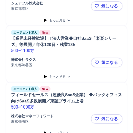
シェアフル株式会社
気になる
東京都港区
【💠シェ
もっと見る
エージェント求人
New
【業界未経験歓迎】IT法人営業◆自社SaaS「楽楽シリー
ズ」等展開／年休120日・残業18h 
500
~
1100
万
株式会社ラクス
気になる
東京都渋谷区
【業界未経験
もっと見る
エージェント求人
New
フィールドセールス（超優良SaaS企業） ◆バックオフィス
向けSaaS多数展開／東証プライム上場 
500
~
1000
万
株式会社マネーフォワード
気になる
東京都港区
フィールドセ