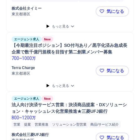
戦略提案
営業活動
マネジメント
Salesforce
モニタリング
株式会社タイミー
気になる
プロジェクトマネジメント
事業責任者
提案
運用設計
営業
部長
東京都港区
タイミー_
本部長
戦略立案
Microsoft Excel
MA/CRM
課題分析
営業推進
もっと見る
BIツール
PMO
業務設計
SaaS
分析
エージェント求人
New
【今期最注目ポジション】SO付与あり／黒字化済み急成長
企業で数千億円規模を目指す第二創業メンバー募集
700
~
1000
万
Terra Charge
気になる
東京都港区
【今期最注
もっと見る
エージェント求人
New
法人向け決済サービス営業：決済商品提案・DXソリューシ
ョン・キャッシュレス化営業推進★三菱UFJ銀行
800
~
1200
万
営業
提案
営業推進
ソリューション型営業
商品/サービス紹介
金融商材営業
金融商品アドバイス
金融商材
法人営業
株式会社三菱UFJ銀行
気になる
システム利用対象 法人営業部門
決済サービス
顧客提案