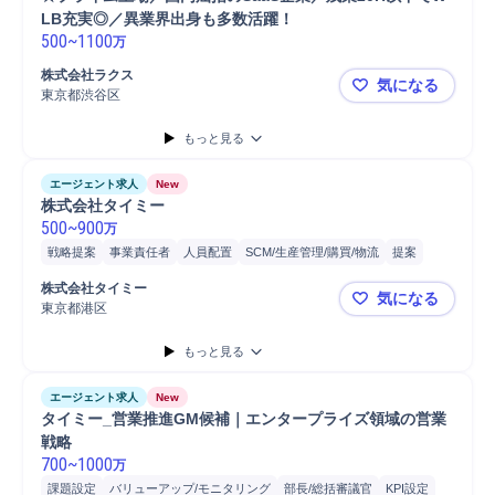
LB充実◎／異業界出身も多数活躍！ 
500
~
1100
万
株式会社ラクス
気になる
東京都渋谷区
★プライム上
もっと見る
エージェント求人
New
株式会社タイミー
500
~
900
万
戦略提案
事業責任者
人員配置
SCM/生産管理/購買/物流
提案
物流
コンサルティング業務
リーダー
物流/生産管理職担当
株式会社タイミー
気になる
マネージャー
SMB
ヒアリング
営業
分析
店舗
自動車/輸送機器
東京都港区
株式会社タ
マーケティング
自動車/輸送機械
自動車運転
法人営業
自動車
もっと見る
普通自動車
エージェント求人
New
タイミー_営業推進GM候補｜エンタープライズ領域の営業
戦略
700
~
1000
万
課題設定
バリューアップ/モニタリング
部長/総括審議官
KPI設定