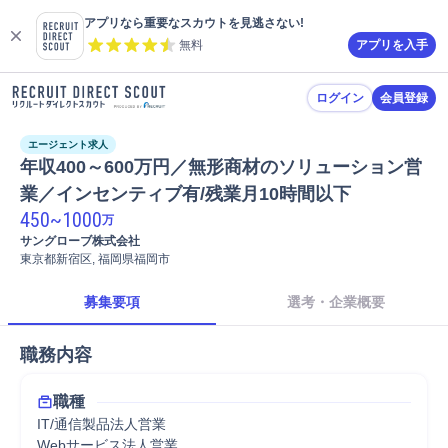
アプリなら重要なスカウトを見逃さない!
無料
アプリを入手
ログイン
会員登録
エージェント求人
年収400～600万円／無形商材のソリューション営
業／インセンティブ有/残業月10時間以下
450
~
1000
万
サングローブ株式会社
東京都新宿区, 福岡県福岡市
募集要項
選考・企業概要
職務内容
職種
IT/通信製品法人営業
Webサービス法人営業