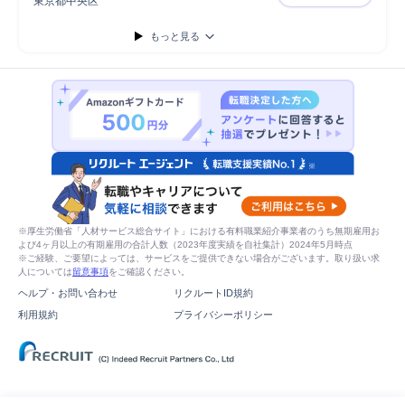
東京都中央区
法人向け決
コンサルティング業務
企画立案
もっと見る
※厚生労働省「人材サービス総合サイト」における有料職業紹介事業者のうち無期雇用お
よび4ヶ月以上の有期雇用の合計人数（2023年度実績を自社集計）2024年5月時点
※ご経験、ご要望によっては、サービスをご提供できない場合がございます。取り扱い求
人については
留意事項
をご確認ください。
ヘルプ・お問い合わせ
リクルートID規約
利用規約
プライバシーポリシー