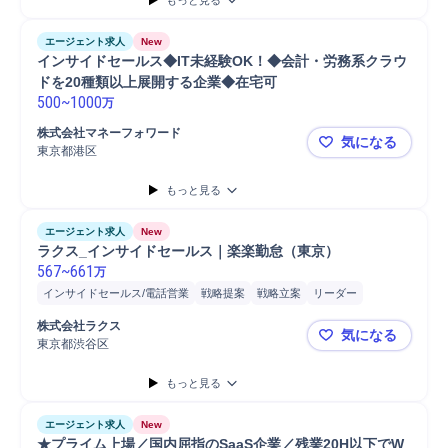
もっと見る
エージェント求人
New
インサイドセールス◆IT未経験OK！◆会計・労務系クラウ
ドを20種類以上展開する企業◆在宅可 
500
~
1000
万
株式会社マネーフォワード
気になる
東京都港区
インサイド
もっと見る
エージェント求人
New
ラクス_インサイドセールス｜楽楽勤怠（東京）
567
~
661
万
インサイドセールス/電話営業
戦略提案
戦略立案
リーダー
Web/ITサービス
営業活動
アフターフォロー
マネージャー
提案
株式会社ラクス
気になる
マーケティング
商談
クロスセル
ヒアリング
営業
開発
東京都渋谷区
ラクス_イ
クラウド
既存顧客
法人営業
分析
もっと見る
エージェント求人
New
★プライム上場／国内屈指のSaaS企業／残業20H以下でW