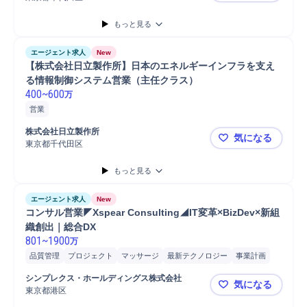
もっと見る
エージェント求人
New
【株式会社日立製作所】日本のエネルギーインフラを支え
る情報制御システム営業（主任クラス）
400
~
600
万
営業
株式会社日立製作所
気になる
東京都千代田区
【株式会社
もっと見る
エージェント求人
New
コンサル営業◤Xspear Consulting◢IT変革×BizDev×新組
織創出｜総合DX
801
~
1900
万
品質管理
プロジェクト
マッサージ
最新テクノロジー
事業計画
新規事業
コンサルティング業務
マネジメント
アライアンス
開発
シンプレクス・ホールディングス株式会社
気になる
分析
営業
提案
課題/ボトルネック特定
ボディケア/マッサージ
東京都港区
コンサル営業◤
オペレーション設計
パートナー
事業計画策定