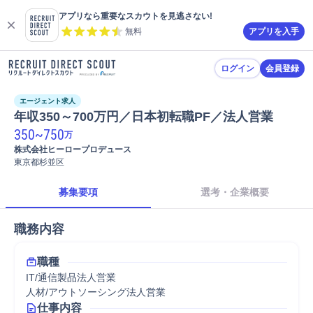
アプリなら重要なスカウトを見逃さない!
無料
アプリを入手
ログイン
会員登録
エージェント求人
年収350～700万円／日本初転職PF／法人営業
350
~
750
万
株式会社ヒーロープロデュース
東京都杉並区
募集要項
選考・企業概要
職務内容
職種
IT/通信製品法人営業
人材/アウトソーシング法人営業
仕事内容