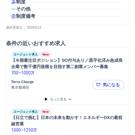
制度
その他
制度備考
最終更新日： 
2026/5/13
条件の近いおすすめ求人
エージェント求人
New
【今期最注目ポジション】SO付与あり／黒字化済み急成長
企業で数千億円規模を目指す第二創業メンバー募集
700
~
1000
万
Terra Charge
気になる
東京都港区
【今期最注
もっと見る
エージェント求人
New
【日立で挑む】日本の未来を動かす！エネルギーDXの最前
線営業
1000
~
1250
万