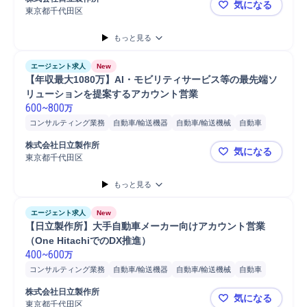
気になる
東京都千代田区
【年収最大
もっと見る
エージェント求人
New
【年収最大1080万】AI・モビリティサービス等の最先端ソ
リューションを提案するアカウント営業
600
~
800
万
コンサルティング業務
自動車/輸送機器
自動車/輸送機械
自動車
営業
コンサルタント
分析
株式会社日立製作所
気になる
東京都千代田区
【年収最大
もっと見る
エージェント求人
New
【日立製作所】大手自動車メーカー向けアカウント営業
（One HitachiでのDX推進）
400
~
600
万
コンサルティング業務
自動車/輸送機器
自動車/輸送機械
自動車
営業
分析
コンサルタント
株式会社日立製作所
気になる
東京都千代田区
【日立製作所