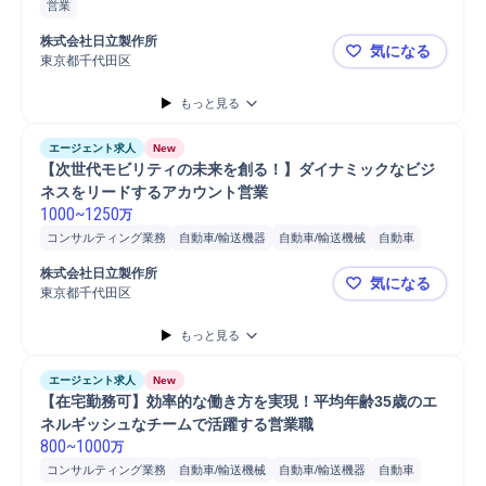
営業
株式会社日立製作所
気になる
東京都千代田区
【日立で挑
もっと見る
エージェント求人
New
【次世代モビリティの未来を創る！】ダイナミックなビジ
ネスをリードするアカウント営業
1000
~
1250
万
コンサルティング業務
自動車/輸送機器
自動車/輸送機械
自動車
営業
分析
コンサルタント
株式会社日立製作所
気になる
東京都千代田区
【次世代モ
もっと見る
エージェント求人
New
【在宅勤務可】効率的な働き方を実現！平均年齢35歳のエ
ネルギッシュなチームで活躍する営業職
800
~
1000
万
コンサルティング業務
自動車/輸送機械
自動車/輸送機器
自動車