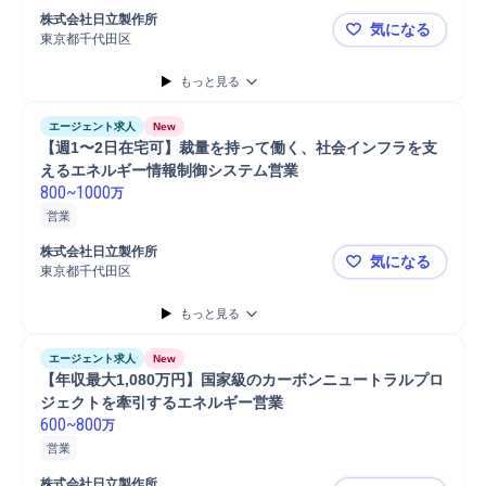
営業
分析
コンサルタント
株式会社日立製作所
気になる
東京都千代田区
【在宅勤務
もっと見る
エージェント求人
New
【週1〜2日在宅可】裁量を持って働く、社会インフラを支
えるエネルギー情報制御システム営業
800
~
1000
万
営業
株式会社日立製作所
気になる
東京都千代田区
【週1〜2
もっと見る
エージェント求人
New
【年収最大1,080万円】国家級のカーボンニュートラルプロ
ジェクトを牽引するエネルギー営業
600
~
800
万
営業
株式会社日立製作所