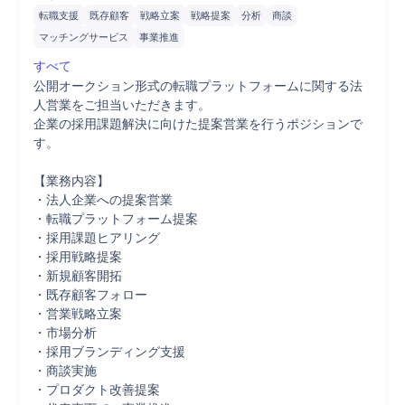
転職支援
既存顧客
戦略立案
戦略提案
分析
商談
マッチングサービス
事業推進
すべて
公開オークション形式の転職プラットフォームに関する法
人営業をご担当いただきます。

企業の採用課題解決に向けた提案営業を行うポジションで
す。

【業務内容】

・法人企業への提案営業

・転職プラットフォーム提案

・採用課題ヒアリング

・採用戦略提案

・新規顧客開拓

・既存顧客フォロー

・営業戦略立案

・市場分析

・採用ブランディング支援

・商談実施

・プロダクト改善提案
