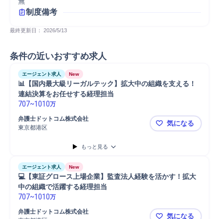
無
制度備考
最終更新日： 
2026/5/13
条件の近いおすすめ求人
エージェント求人
New
📊【国内最大級リーガルテック】拡大中の組織を支える！
連結決算をお任せする経理担当
707
~
1010
万
弁護士ドットコム株式会社
気になる
東京都港区
📊【国内
もっと見る
エージェント求人
New
💻【東証グロース上場企業】監査法人経験を活かす！拡大
中の組織で活躍する経理担当
707
~
1010
万
弁護士ドットコム株式会社
気になる