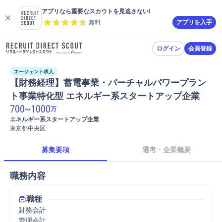
アプリなら重要なスカウトを見逃さない!
無料
アプリを入手
ログイン
会員登録
エージェント求人
【財務経理】蓄電事業・バーチャルパワープラン
ト事業特化型 エネルギー系スタートアップ企業
700
~
1000
万
エネルギー系スタートアップ企業
東京都中央区
募集要項
選考・企業概要
職務内容
職種
財務会計
管理会計