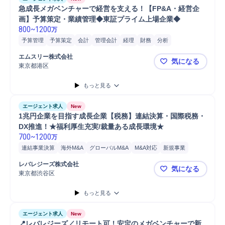
急成長メガベンチャーで経営を支える！【FP&A・経営企
画】予算策定・業績管理◆東証プライム上場企業◆
800
~
1200
万
予算管理
予算策定
会計
管理会計
経理
財務
分析
エムスリー株式会社
気になる
東京都港区
急成長メガ
もっと見る
エージェント求人
New
1兆円企業を目指す成長企業【税務】連結決算・国際税務・
DX推進！★福利厚生充実/裁量ある成長環境★
700
~
1200
万
連結事業決算
海外M&A
グローバルM&A
M&A対応
新規事業
税務申告
財務
税務
マネージャー
税務調査対応
税務調査
会計
レバレジーズ株式会社
気になる
経理
国際税務
税効果会計
業務監査
管理会計
マネジメント
東京都渋谷区
1兆円企業
提案
もっと見る
エージェント求人
New
📍レバレジーズ／リモート可！安定のメガベンチャーで新