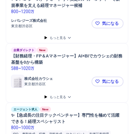
規事業を支える経理マネージャー候補
800
~
1200
万
レバレジーズ株式会社
気になる
東京都渋谷区
📍レバレ
もっと見る
企業ダイレクト
New
【財務経理・FP＆Aマネージャー】AI×BIでカウシェの財務
基盤を0から構築
588
~
1020
万
株式会社カウシェ
気になる
東京都渋谷区
【財務経理・
もっと見る
エージェント求人
New
✨【急成長の注目テックベンチャー】専門性を極めて活躍
できる！経理スペシャリスト
800
~
1000
万