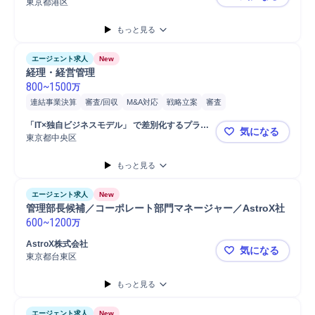
東京都港区
💻【東証
もっと見る
エージェント求人
New
経理・経営管理
800
~
1500
万
連結事業決算
審査/回収
M&A対応
戦略立案
審査
バリューアップ/モニタリング
政治/政策
財務
IPO
株式
「IT×独自ビジネスモデル」 で差別化するプライ
気になる
モニタリング
監査
デューデリジェンス
審査対応
経理
ム上場の不動産会社
東京都中央区
経理・経営
もっと見る
エージェント求人
New
管理部長候補／コーポレート部門マネージャー／AstroX社
600
~
1200
万
AstroX株式会社
気になる
東京都台東区
管理部長候補
もっと見る
エージェント求人
New