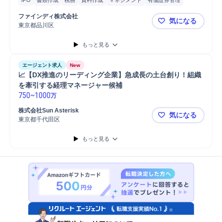
IPO
書類作成
税務
資料作成
マネジメント
有価証券管理
連結事業決算
会計
経理
監査対応
監査
国際税務
会計監査
ファインディ株式会社
気になる
Microsoft Excel
Google Spreadsh...
データ集計
財務
体制構築
東京都品川区
✨【急成長
もっと見る
エージェント求人
New
📈【DX推進のリーディング企業】急成長の土台創り！組織
を牽引する経理マネージャー候補
750
~
1000
万
株式会社Sun Asterisk
気になる
東京都千代田区
📈【DX
もっと見る