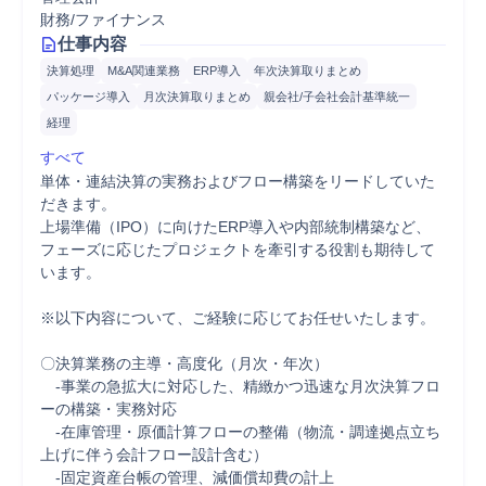
財務/ファイナンス
仕事内容
決算処理
M&A関連業務
ERP導入
年次決算取りまとめ
パッケージ導入
月次決算取りまとめ
親会社/子会社会計基準統一
経理
すべて
単体・連結決算の実務およびフロー構築をリードしていた
だきます。

上場準備（IPO）に向けたERP導入や内部統制構築など、

フェーズに応じたプロジェクトを牽引する役割も期待して
います。

※以下内容について、ご経験に応じてお任せいたします。

〇決算業務の主導・高度化（月次・年次）

　-事業の急拡大に対応した、精緻かつ迅速な月次決算フロ
ーの構築・実務対応

　-在庫管理・原価計算フローの整備（物流・調達拠点立ち
上げに伴う会計フロー設計含む）

　-固定資産台帳の管理、減価償却費の計上
