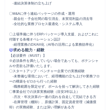
　-連結決算体制の立ち上げ

〇M&Aに伴う連結パッケージの作成・運用

　-親会社・子会社間の取引消去、未実現利益の消去等

　-全社的な業務プロセス最適化・システム導入

〇上場準備に伴うERPパッケージ導入支援、およびこれに
付随する各種オペレーション設計

求める能力・経験
【必須要件（MUST）】

※必須条件を満たしていない場合であっても、ポテンシャ
ルや意欲も評価いたします。

〇スタートアップ・ベンチャー企業での実務経験

　-未整備な環境において、経理機能の立ち上げや業務フロ
ーの構築をゼロから行った経験

　-職務範囲を限定せず、ボールを拾って解決してきた経験

〇事業会社での決算実務経験（目安3年以上） 　

　-月次・年次決算の一連の流れを自走して完結できる方

　-在庫管理（棚卸）、原価計算、固定資産管理（減価償
却）の実務経験、または深い理解がある方
