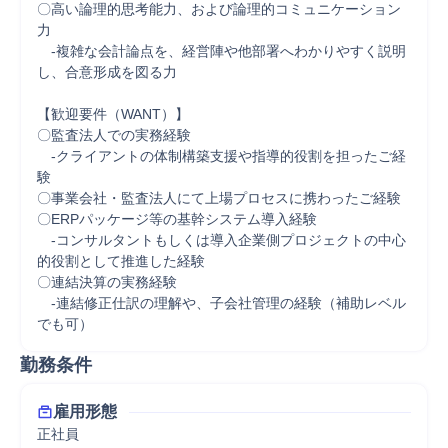
〇高い論理的思考能力、および論理的コミュニケーション
力

　-複雑な会計論点を、経営陣や他部署へわかりやすく説明
し、合意形成を図る力

【歓迎要件（WANT）】

〇監査法人での実務経験

　-クライアントの体制構築支援や指導的役割を担ったご経
験

〇事業会社・監査法人にて上場プロセスに携わったご経験

〇ERPパッケージ等の基幹システム導入経験

　-コンサルタントもしくは導入企業側プロジェクトの中心
的役割として推進した経験

〇連結決算の実務経験

　-連結修正仕訳の理解や、子会社管理の経験（補助レベル
勤務条件
雇用形態
正社員