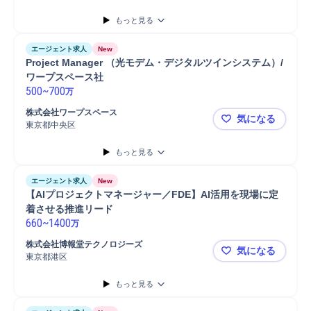
もっと見る
エージェント求人
New
Project Manager （光モデム・デジタルツインシステム）/
ワープスペース社
500
~
700
万
株式会社ワープスペース
気になる
東京都中央区
Project
もっと見る
エージェント求人
New
【AIプロジェクトマネージャー／FDE】AI活用を現場に定
着させる推進リード
660
~
1400
万
株式会社博報堂テクノロジーズ
気になる
東京都港区
【AIプロジ
もっと見る