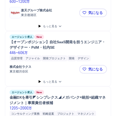
600
~
1200
万
楽天グループ株式会社
気になる
東京都港区
【10355
もっと見る
エージェント求人
New
【オープンポジション】自社SaaS開発を担うエンジニア・
デザイナー・PdM・社内SE
446
~
606
万
品質管理
アジャイル
開発プロジェクト
開発
デザイン
プロジェクト
管理職
テックリード
クラウド
SaaS
提案
株式会社ラクス
気になる
リーダー
マネジメント
UXデザイン
アーキテクト
東京都渋谷区
【オープンポ
QA/Quality Assu...
Linux
PC/Web
PHP
Java
Android
iOS
もっと見る
エージェント求人
New
金融DXを牽引◤シンプレクス◢メガバンク×統括×組織マネ
ジメント｜事業責任者候補
1205
~
2000
万
コンサルティング業務
戦略提案
プロジェクト
マネジメント