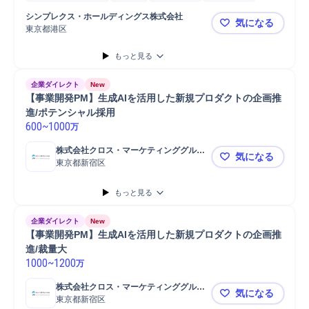
開発プロジェクト
運用保守
システム設計
提案
事業責任者
開発
シンプレクス・ホールディングス株式会社
気になる
システム開発
東京都港区
金融DXを
もっと見る
企業ダイレクト
New
【事業開発PM】生成AIを活用した新規プロダクトの企画推
進/ポテンシャル採用
600
~
1000
万
株式会社クロス・マーケティンググルー
気になる
プ
東京都新宿区
【事業開発
もっと見る
企業ダイレクト
New
【事業開発PM】生成AIを活用した新規プロダクトの企画推
進/裁量大
1000
~
1200
万
株式会社クロス・マーケティンググルー
気になる
プ
東京都新宿区
【事業開発