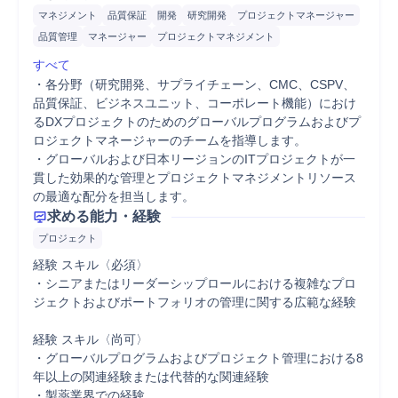
マネジメント
品質保証
開発
研究開発
プロジェクトマネージャー
品質管理
マネージャー
プロジェクトマネジメント
すべて
・各分野（研究開発、サプライチェーン、CMC、CSPV、
品質保証、ビジネスユニット、コーポレート機能）におけ
るDXプロジェクトのためのグローバルプログラムおよびプ
ロジェクトマネージャーのチームを指導します。

・グローバルおよび日本リージョンのITプロジェクトが一
貫した効果的な管理とプロジェクトマネジメントリソース
の最適な配分を担当します。
求める能力・経験
プロジェクト
経験 スキル〈必須〉

・シニアまたはリーダーシップロールにおける複雑なプロ
ジェクトおよびポートフォリオの管理に関する広範な経験

経験 スキル〈尚可〉

・グローバルプログラムおよびプロジェクト管理における8
年以上の関連経験または代替的な関連経験

・製薬業界での経験
