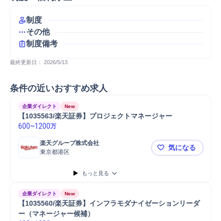
制度
その他
制度備考
最終更新日： 
2026/5/13
条件の近いおすすめ求人
企業ダイレクト
New
【1035563/楽天証券】プロジェクトマネージャー
600
~
1200
万
楽天グループ株式会社
気になる
東京都港区
【10355
もっと見る
企業ダイレクト
New
【1035560/楽天証券】インフラモダナイゼーションリーダ
ー（マネージャー候補）