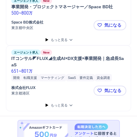
エージェント求人
New
事業開発・プロジェクトマネージャー／Space BD社
500
~
800
万
Space BD株式会社
気になる
東京都中央区
事業開発・プ
もっと見る
エージェント求人
New
ITコンサル◤FLUX◢生成AI×DX支援×事業開発｜急成長Sa
aS
651
~
801
万
開発
転職支援
マーケティング
SaaS
要件定義
資金調達
プロジェクト
コンサルティング業務
新規事業
提案
システム開発
株式会社FLUX
気になる
コンサルタント
システム要件定義
プロダクト開発
戦略提案
東京都港区
ITコンサル
購買/調達
Flux
最新テクノロジー
戦略立案
もっと見る