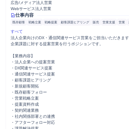
広告/メディア法人営業
Webサービス法人営業
仕事内容
既存顧客
戦略立案
戦略提案
顧客課題ヒアリング
販売
営業支援
営業
すべて
法人企業向けのDX・通信関連サービス営業をご担当いただきます
企業課題に対する提案営業を行うポジションです。

【業務内容】

・法人企業への提案営業

・DX関連サービス提案

・通信関連サービス提案

・顧客課題ヒアリング

・新規顧客開拓

・既存顧客フォロー

・営業戦略立案

・提案資料作成

・契約関連業務

・社内関係部署との連携

・アフターフォロー対応

・課題解決提案
