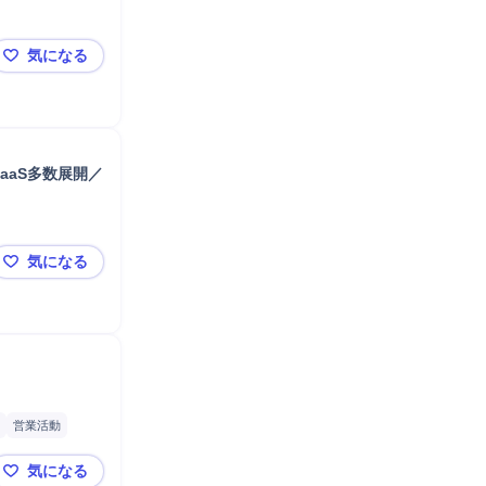
気になる
インサイドセールス◆IT未経験OK！◆会計・労務系ク
aaS多数展開／
気になる
フィールドセールス（超優良SaaS企業） ◆バックオフ
営業活動
ヒアリング
営業
気になる
ラクス_インサイドセールス｜楽楽勤怠（東京）