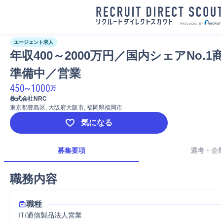
エージェント求人
年収400～2000万円／国内シェアNo.1
準備中／営業
450
~
1000
万
株式会社NRC
東京都豊島区, 大阪府大阪市, 福岡県福岡市
気になる
募集要項
選考・企
職務内容
職種
IT/通信製品法人営業