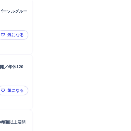
プパーソルグルー
気になる
【💠シェアフル💠】コンサルティングセールス／人材
開／年休120
気になる
【業界未経験歓迎】IT法人営業◆自社SaaS「楽楽シリー
0種類以上展開