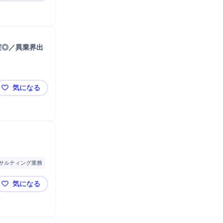
実◎／異業界出
気になる
★プライム上場／国内屈指のSaaS企業／残業20H以下
サルティング業務
析
店舗
気になる
自動車
株式会社タイミー