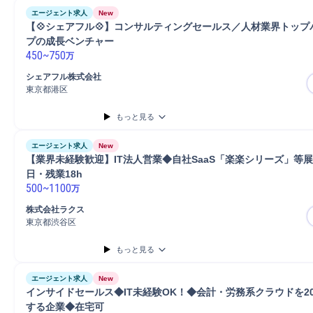
エージェント求人
New
【💠シェアフル💠】コンサルティングセールス／人材業界トッ
プの成長ベンチャー
450
~
750
万
シェアフル株式会社
東京都港区
もっと見る
エージェント求人
New
【業界未経験歓迎】IT法人営業◆自社SaaS「楽楽シリーズ」等展
日・残業18h 
500
~
1100
万
株式会社ラクス
東京都渋谷区
もっと見る
エージェント求人
New
インサイドセールス◆IT未経験OK！◆会計・労務系クラウドを2
する企業◆在宅可 