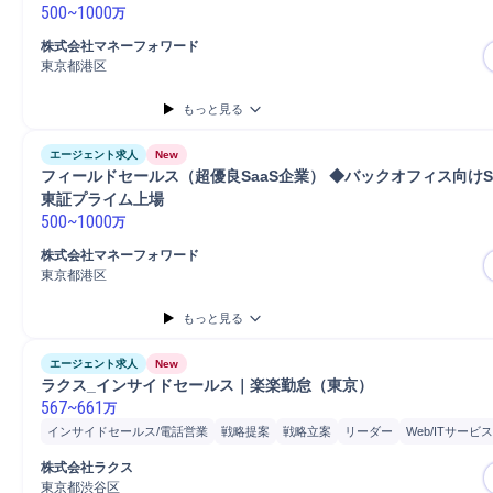
500
~
1000
万
株式会社マネーフォワード
東京都港区
もっと見る
エージェント求人
New
フィールドセールス（超優良SaaS企業） ◆バックオフィス向けS
東証プライム上場 
500
~
1000
万
株式会社マネーフォワード
東京都港区
もっと見る
エージェント求人
New
ラクス_インサイドセールス｜楽楽勤怠（東京）
567
~
661
万
インサイドセールス/電話営業
戦略提案
戦略立案
リーダー
Web/ITサービス
アフターフォロー
マネージャー
提案
マーケティング
商談
クロスセル
株式会社ラクス
開発
クラウド
既存顧客
法人営業
分析
東京都渋谷区