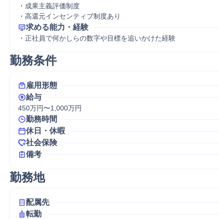
・成果主義評価制度

・高還元インセンティブ制度あり
求める能力・経験
・正社員で何かしらの数字や目標を追いかけた経験
勤務条件
雇用形態
給与
450万円〜1,000万円
勤務時間
休日・休暇
社会保険
備考
勤務地
配属先
転勤