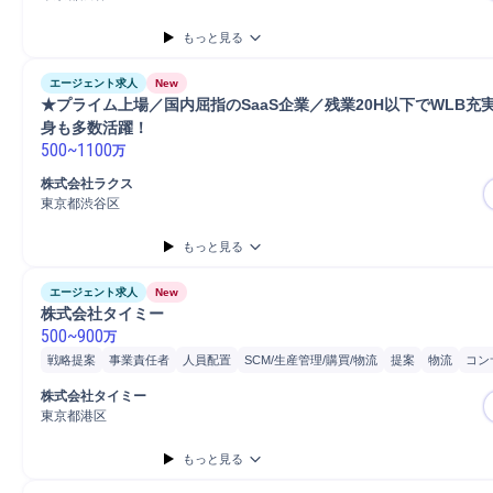
もっと見る
エージェント求人
New
★プライム上場／国内屈指のSaaS企業／残業20H以下でWLB充
身も多数活躍！ 
500
~
1100
万
株式会社ラクス
東京都渋谷区
もっと見る
エージェント求人
New
株式会社タイミー
500
~
900
万
戦略提案
事業責任者
人員配置
SCM/生産管理/購買/物流
提案
物流
コン
リーダー
物流/生産管理職担当
マネージャー
SMB
ヒアリング
営業
分
株式会社タイミー
自動車/輸送機器
マーケティング
自動車/輸送機械
自動車運転
法人営業
東京都港区
普通自動車
もっと見る