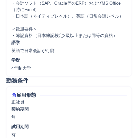
・会計ソフト（SAP、Oracle等のERP）およびMS Office
（特にExcel）

・日本語（ネイティブレベル）、英語（日常会話レベル）

＜歓迎要件＞

・簿記資格（日本簿記検定2級以上または同等の資格）
語学
英語で日常会話が可能
学歴
4年制大学
勤務条件
雇用形態
正社員
契約期間
無
試用期間
有
