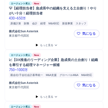
エージェント求人
New
💡【経理担当者】急成長中の組織を支える土台創り！やり
がい十分！経理担当者
430
~
650
万
原価計算
財務
会計
経理
M&A対応
新規事業
スタッフ
経費精算
開発
プロジェクト
リーダー
提案
株式会社Sun Asterisk
気になる
プロジェクトリーダー
東京都千代田区
💡【経理
もっと見る
エージェント求人
New
📈【DX推進のリーディング企業】急成長の土台創り！組織
を牽引する経理マネージャー候補
750
~
1000
万
親会社/子会社会計基準統一
M&A支援
グローバルM&A
M&A対応
プロジェクト
マネジメント
財務
会計
IFRS
経理
監査
株式会社Sun Asterisk
気になる
事業提携
分析
リーダー
コンサルティング業務
予算計画
東京都千代田区
📈【DX
連結事業決算
資料作成
予算策定
事業計画
開発
もっと見る
エージェント求人
New