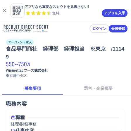
アプリなら重要なスカウトを見逃さない!
無料
アプリを入手
ログイン
会員登録
エージェント求人
食品専門商社　経理部　経理担当　※東京　/1114
9
550
~
750
万
Wismettacフーズ株式会社
東京都中央区
募集要項
選考・企業概要
職務内容
職種
経理/財務事務
仕事内容