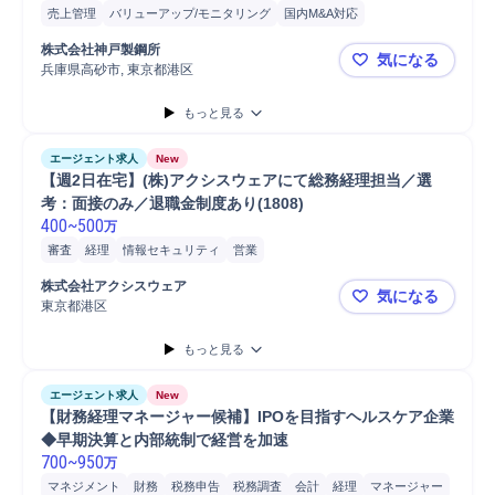
売上管理
バリューアップ/モニタリング
国内M&A対応
M&Aアドバイザリー
M&A対応
原価計算
財務
会計
管理会計
株式会社神戸製鋼所
気になる
経理
国際税務
海外出張
移転価格
税務
監査対応
課題分析
兵庫県高砂市, 東京都港区
神戸製鋼所
分析
もっと見る
エージェント求人
New
【週2日在宅】(株)アクシスウェアにて総務経理担当／選
考：面接のみ／退職金制度あり(1808)
400
~
500
万
審査
経理
情報セキュリティ
営業
株式会社アクシスウェア
気になる
東京都港区
【週2日在宅
もっと見る
エージェント求人
New
【財務経理マネージャー候補】IPOを目指すヘルスケア企業
◆早期決算と内部統制で経営を加速
700
~
950
万
マネジメント
財務
税務申告
税務調査
会計
経理
マネージャー