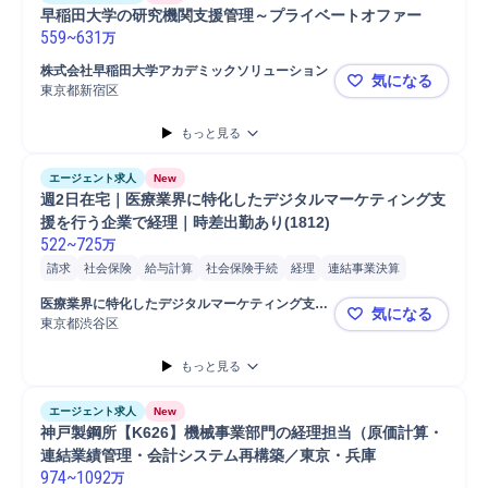
早稲田大学の研究機関支援管理～プライベートオファー
559
~
631
万
株式会社早稲田大学アカデミックソリューション	
気になる
東京都新宿区
早稲田大学
もっと見る
エージェント求人
New
週2日在宅｜医療業界に特化したデジタルマーケティング支
援を行う企業で経理｜時差出勤あり(1812)
522
~
725
万
請求
社会保険
給与計算
社会保険手続
経理
連結事業決算
医療業界に特化したデジタルマーケティング支援
気になる
を行う企業
東京都渋谷区
週2日在宅｜
もっと見る
エージェント求人
New
神戸製鋼所【K626】機械事業部門の経理担当（原価計算・
連結業績管理・会計システム再構築／東京・兵庫
974
~
1092
万