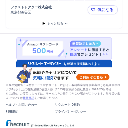
報告書作成
提案
体制構築
IPO
取締役
有価証券管理
ファストドクター株式会社
気になる
決算短信作成
分析
税務調査対応
医療/ヘルスケア
東京都渋谷区
【財務経理
有価証券報告書作成
プロジェクトマネジメント
書類作成
主担当
もっと見る
管理会計
原価計算
ツール導入
※厚生労働省「人材サービス総合サイト」における有料職業紹介事業者のうち無期雇用お
よび4ヶ月以上の有期雇用の合計人数（2023年度実績を自社集計）2024年5月時点
※ご経験、ご要望によっては、サービスをご提供できない場合がございます。取り扱い求
人については
留意事項
をご確認ください。
ヘルプ・お問い合わせ
リクルートID規約
利用規約
プライバシーポリシー