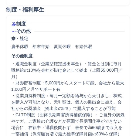
制度・福利厚生
制度
その他
寮・社宅
慶弔休暇　年末年始　夏期休暇　有給休暇
その他制度
・退職金制度（企業型確定拠出年金）：賃金とは別に毎月
職務給の10%を会社が掛け金として拠出（上限55,000円／
月）

・財形貯蓄制度：5,000円からスタート可能、会社から最大
1,000円／月でサポート有

・従業員持株制度：毎月一定額を給与から天引きし、株式
を購入が可能となり、天引額は、個人の拠出金に加え、会
社からの奨励金（拠出金の5％）で購入することが可能

・GLTD制度（団体長期障害所得補償保険）：ご自身の病気
やケガ、ご家族の介護などが原因で⻑期間仕事ができない
場合に、在籍中・退職後問わず、最⻑で満60歳まで収入を
一部補償（保障額買増で最大標準保障月額の80%を保障）
