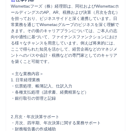
Wismettacフーズ（株）経理部は、同社およびWismettacホ
ールディングスのAP、AR、税務および決算（月次を含む）
を担っており、ビジネスサイドと深く連携しています。日
常業務を通じてWismetacグループのビジネスを深く理解で
きます。その後のキャリアプランについては、ご本人の志
向や適性に基づいて、ファイナンスファンクションにおけ
る様々なチャンスを用意しています。例えば将来的には、
ここで得られた知見を活かして、経営企画などのマネジメ
ントへのパスや会計・税務などの専門家としてのキャリア
を築くこと可能です。

＜主な業務内容＞

1. 日常経理業務

・伝票処理、帳簿記入、仕訳入力

・各種支払処理（請求書、経費精算など）

・銀行取引の管理と記録

2.月次・年次決算サポート

・月次、四半期、年次決算に関する業務サポート

・財務報告書の作成補助
