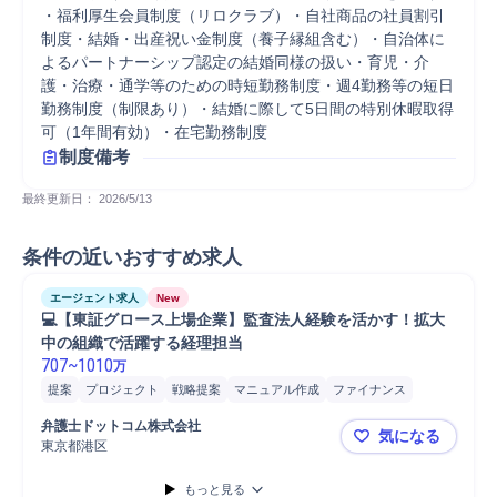
・福利厚生会員制度（リロクラブ）・自社商品の社員割引
制度・結婚・出産祝い金制度（養子縁組含む）・自治体に
よるパートナーシップ認定の結婚同様の扱い・育児・介
護・治療・通学等のための時短勤務制度・週4勤務等の短日
勤務制度（制限あり）・結婚に際して5日間の特別休暇取得
可（1年間有効）・在宅勤務制度
制度備考
最終更新日： 
2026/5/13
条件の近いおすすめ求人
エージェント求人
New
💻【東証グロース上場企業】監査法人経験を活かす！拡大
中の組織で活躍する経理担当
707
~
1010
万
提案
プロジェクト
戦略提案
マニュアル作成
ファイナンス
連結事業決算
経理/財務部門連携
経理
会計
監査
弁護士ドットコム株式会社
気になる
東京都港区
💻【東証
もっと見る