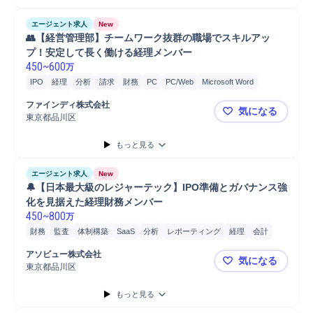
エージェント求人
New
👥【経営管理部】チームワーク抜群の職場でスキルアッ
プ！安定して長く働ける経理メンバー
450
~
600
万
IPO
経理
分析
請求
財務
PC
PC/Web
Microsoft Word
Microsoft Power...
Microsoft Excel
ファインディ株式会社
気になる
東京都品川区
👥【経営
もっと見る
エージェント求人
New
🔔【日本最大級のレジャーテック】IPO準備とガバナンス強
化を見据えた経理財務メンバー
450
~
800
万
財務
監査
体制構築
SaaS
分析
レポーティング
経理
会計
IPO
資料作成
有価証券管理
M&A対応
M&Aコンサルティング
アソビュー株式会社
気になる
Microsoft Excel
Google Spreadsh...
業務監査
プロジェクト
東京都品川区
🔔【日本
会計システム導入
もっと見る