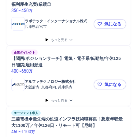
福利厚生充実/業績◎
350
~
450
万
ラボテック・インターナショナル株式会
気になる
社
兵庫県西宮市
理系卒歓迎
もっと見る
企業ダイレクト
【関西/ポジションサーチ】電気・電子系/転勤無/年休125
日/無期雇用派遣
400
~
650
万
アルファテクノロジー株式会社
気になる
大阪府内, 京都府内, 兵庫県内
【関西/ポジ
もっと見る
エージェント求人
三菱電機◆最先端の鉄道インフラ技術職募集！想定年収最
460
~
1100
万