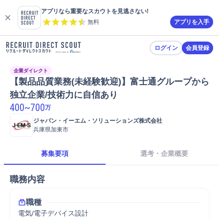
アプリなら重要なスカウトを見逃さない!
無料
アプリを入手
ログイン
会員登録
企業ダイレクト
【製品品質業務(未経験歓迎)】富士通グループから
独立企業/技術力に自信あり
400
~
700
万
ジャパン・イーエム・ソリューションズ株式会社
兵庫県加東市
募集要項
選考・企業概要
職務内容
職種
電気/電子デバイス設計