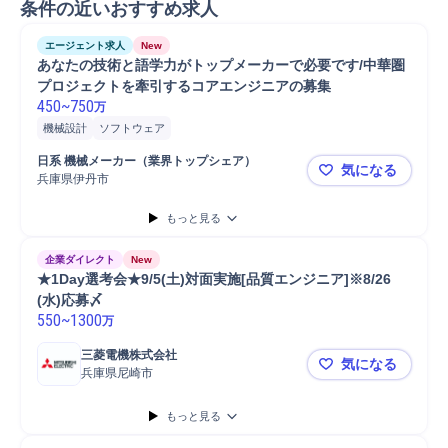
条件の近いおすすめ求人
エージェント求人
New
あなたの技術と語学力がトップメーカーで必要です/中華圏
プロジェクトを牽引するコアエンジニアの募集
450
~
750
万
機械設計
ソフトウェア
日系 機械メーカー（業界トップシェア）
気になる
兵庫県伊丹市
あなたの技
もっと見る
企業ダイレクト
New
★1Day選考会★9/5(土)対面実施[品質エンジニア]※8/26
(水)応募〆
550
~
1300
万
三菱電機株式会社
気になる
兵庫県尼崎市
★1Day選考
もっと見る