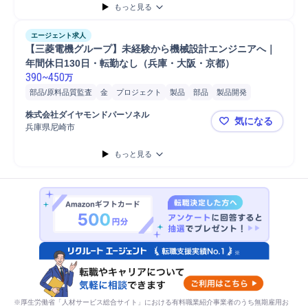
もっと見る
エージェント求人
【三菱電機グループ】未経験から機械設計エンジニアへ｜
年間休日130日・転勤なし（兵庫・大阪・京都）
390
~
450
万
部品/原料品質監査
金
プロジェクト
製品
部品
製品開発
機械設計
図面修正
開発
採用対象 エンジニアリング/設...
株式会社ダイヤモンドパーソネル
気になる
ソフトウェアエンジニアリング
バイオエンジニアリング
兵庫県尼崎市
【三菱電機
面談相手 エンジニアリング/設...
エンジニアリング/設計開発職担...
もっと見る
分解整備
車整備
機械整備
車両整備
電気回路
電気電子部品テスト
機械加工
機械部品テスト
機械学習
機械設備
機械部品
機械加工品
機械プラント
機械据付工事
電気化学
電気/電子機械修理
電気設備メンテナンス
電気職人
電気設備
Jw_cad
※厚生労働省「人材サービス総合サイト」における有料職業紹介事業者のうち無期雇用お