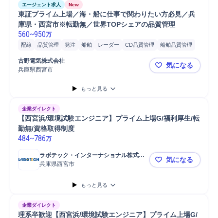
エージェント求人
New
東証プライム上場／海・船に仕事で関わりたい方必見／兵
庫県・西宮市※転勤無／世界TOPシェアの品質管理
560
~
950
万
配線
品質管理
発注
船舶
レーダー
CD品質管理
船舶品質管理
部品品質管理
製品品質管理
無線機
海上無線
航空無線
陸上無線
古野電気株式会社
気になる
AutoCAD
図面修正
設備図面作成
配線設計
兵庫県西宮市
東証プライ
もっと見る
企業ダイレクト
【西宮浜/環境試験エンジニア】プライム上場G/福利厚生/転
勤無/資格取得制度
484
~
786
万
ラボテック・インターナショナル株式会
気になる
社
兵庫県西宮市
【西宮浜/環
もっと見る
企業ダイレクト
理系卒歓迎【西宮浜/環境試験エンジニア】プライム上場G/