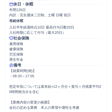
休日・休暇
年間126日

内訳：完全週休二日制、土曜 日曜 祝日
有給休暇
入社半年経過時点10日 最高付与日数20日

入社時期に応じて付与（最大20日）
社会保険
雇用保険

健康保険

労災保険

厚生年金
備考
【就業時間(例)】

・08:20～17:05

想定年収については基本給×12ヶ月分＋賞与＋月残業平均2
0時間相当分を含む

【業務内容の変更の範囲】

会社の定める業務　本人の希望や適性を考慮