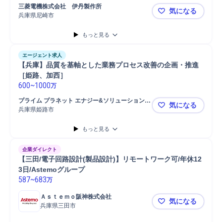
三菱電機株式会社　伊丹製作所
気になる
兵庫県尼崎市
三菱電機◆
もっと見る
エージェント求人
【兵庫】品質を基軸とした業務プロセス改善の企画・推進
［姫路、加西］
600
~
1000
万
プライム プラネット エナジー&ソリューションズ
気になる
株式会社
兵庫県姫路市
【兵庫】品
もっと見る
企業ダイレクト
【三田/電子回路設計(製品設計)】リモートワーク可/年休12
3日/Astemoグループ
587
~
683
万
Ａｓｔｅｍｏ阪神株式会社
気になる
兵庫県三田市
【三田/電子