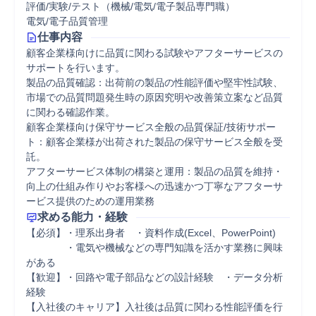
評価/実験/テスト（機械/電気/電子製品専門職）
電気/電子品質管理
仕事内容
顧客企業様向けに品質に関わる試験やアフターサービスの
サポートを行います。

製品の品質確認：出荷前の製品の性能評価や堅牢性試験、
市場での品質問題発生時の原因究明や改善策立案など品質
に関わる確認作業。

顧客企業様向け保守サービス全般の品質保証/技術サポー
ト：顧客企業様が出荷された製品の保守サービス全般を受
託。

アフターサービス体制の構築と運用：製品の品質を維持・
向上の仕組み作りやお客様への迅速かつ丁寧なアフターサ
ービス提供のための運用業務
求める能力・経験
【必須】・理系出身者　・資料作成(Excel、PowerPoint)

　　　　・電気や機械などの専門知識を活かす業務に興味
がある

【歓迎】・回路や電子部品などの設計経験　・データ分析
経験

【入社後のキャリア】入社後は品質に関わる性能評価を行