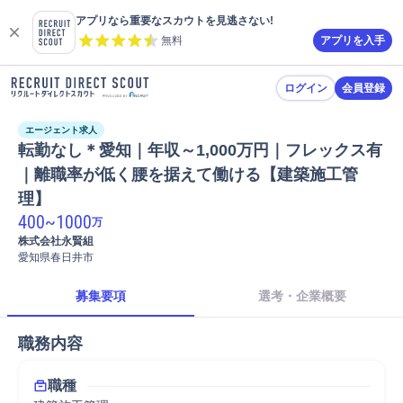
アプリなら重要なスカウトを見逃さない!
無料
アプリを入手
ログイン
会員登録
エージェント求人
転勤なし＊愛知｜年収～1,000万円｜フレックス有
｜離職率が低く腰を据えて働ける【建築施工管
理】
400
~
1000
万
株式会社永賢組
愛知県春日井市
募集要項
選考・企業概要
職務内容
職種