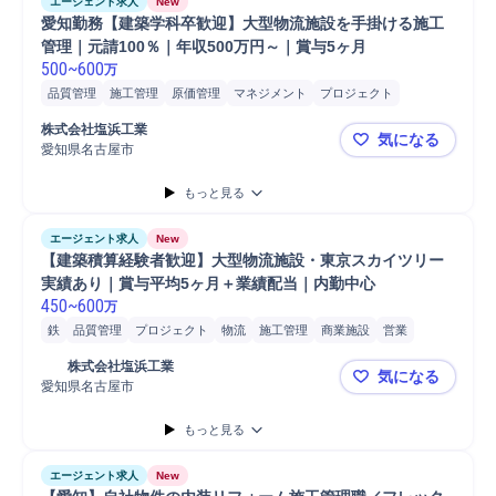
エージェント求人
New
愛知勤務【建築学科卒歓迎】大型物流施設を手掛ける施工
管理｜元請100％｜年収500万円～｜賞与5ヶ月
500
~
600
万
品質管理
施工管理
原価管理
マネジメント
プロジェクト
商業施設
安全管理
発注
所長
工程管理
物流施設
S造
株式会社塩浜工業
気になる
RC造低層
RC造中高層
木造在来工法
木造2x4工法
解体職人
愛知県名古屋市
愛知勤務【
塗装職人
左官職人
設備職人
施工管理技士
現場代理人
設備保全
もっと見る
メンテナンス
メンテナンス業者手配
ガス設備メンテナンス
照明設備メンテナンス
産業機械メンテナンス
空調設備メンテナンス
エージェント求人
New
建設土木職担当
【建築積算経験者歓迎】大型物流施設・東京スカイツリー
実績あり｜賞与平均5ヶ月＋業績配当｜内勤中心
450
~
600
万
鉄
品質管理
プロジェクト
物流
施工管理
商業施設
営業
発電所
物流施設
施工管理技士
積算システム導入提案
	株式会社塩浜工業
気になる
顧客要求仕様書に基づく積算設計
建屋見積
設備見積
見積もり
愛知県名古屋市
【建築積算
見積書作成
建設コンサルティング
建設現場担当数1件～4件
もっと見る
建設現場担当数30件以上
建設現場担当数5件～9件
建設現場担当数10件～19件
建設プロジェクト年間平均受託件...
エージェント求人
New
建設プロジェクト年間平均受託件...
建設プロジェクト年間平均受託件...