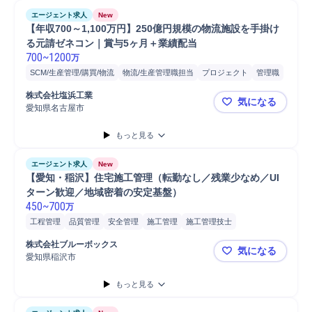
エージェント求人
New
【年収700～1,100万円】250億円規模の物流施設を手掛け
る元請ゼネコン｜賞与5ヶ月＋業績配当
700
~
1200
万
SCM/生産管理/購買/物流
物流/生産管理職担当
プロジェクト
管理職
物流
マネジメント
品質管理
施工管理
現場責任者
原価管理
株式会社塩浜工業
気になる
大型商業施設
商業施設
安全管理
発注
所長
工程管理
物流施設
愛知県名古屋市
【年収700
S造
施工管理技士
建築確認申請
建築基準法
もっと見る
エージェント求人
New
【愛知・稲沢】住宅施工管理（転勤なし／残業少なめ／UI
ターン歓迎／地域密着の安定基盤）
450
~
700
万
工程管理
品質管理
安全管理
施工管理
施工管理技士
1人～4人の施工管理経験
5人～9人の施工管理経験
株式会社ブルーボックス
気になる
愛知県稲沢市
【愛知・稲
もっと見る