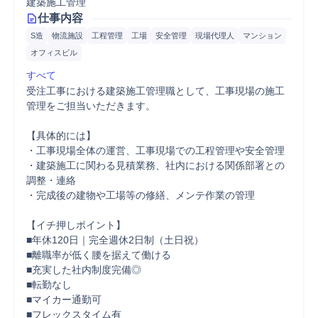
建築施工管理
仕事内容
S造
物流施設
工程管理
工場
安全管理
現場代理人
マンション
オフィスビル
すべて
受注工事における建築施工管理職として、工事現場の施工
管理をご担当いただきます。

【具体的には】

・工事現場全体の運営、工事現場での工程管理や安全管理

・建築施工に関わる見積業務、社内における関係部署との
調整・連絡

・完成後の建物や工場等の修繕、メンテ作業の管理

【イチ押しポイント】

■年休120日｜完全週休2日制（土日祝）

■離職率が低く腰を据えて働ける

■充実した社内制度完備◎

■転勤なし

■マイカー通勤可

■フレックスタイム有