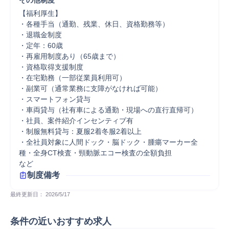
その他制度
【福利厚生】

・各種手当（通勤、残業、休日、資格勤務等）

・退職金制度

・定年：60歳

・再雇用制度あり（65歳まで）

・資格取得支援制度

・在宅勤務（一部従業員利用可）

・副業可（通常業務に支障がなければ可能）

・スマートフォン貸与

・車両貸与（社有車による通勤・現場への直行直帰可）

・社員、案件紹介インセンティブ有

・制服無料貸与：夏服2着冬服2着以上

・全社員対象に人間ドック・脳ドック・腫瘍マーカー全
種・全身CT検査・頸動脈エコー検査の全額負担

制度備考
最終更新日： 
2026/5/17
条件の近いおすすめ求人