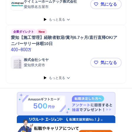
ケイミューホームテック株式会社
気になる
愛知県名古屋市
【建築施工管
もっと見る
企業ダイレクト
New
愛知【施工管理】経験者歓迎/賞与6.7ヶ月/直行直帰OK/ア
ニバーサリー休暇10日
400
~
800
万
株式会社シモヤ
気になる
愛知県大府市
愛知【施工管
もっと見る