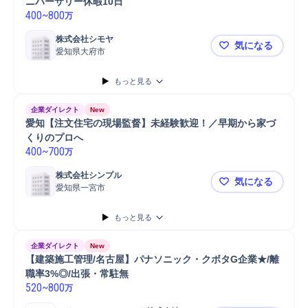
ニバーサリー休暇10日
400
~
800
万
株式会社シモヤ
気になる
愛知県大府市
愛知【施工管
もっと見る
企業ダイレクト
New
愛知【注文住宅の現場監督】未経験歓迎！／早期から家づ
くりのプロへ
400
~
700
万
株式会社シンプル
気になる
愛知県一宮市
愛知【注文
もっと見る
企業ダイレクト
New
【建築施工管理/名古屋】パナソニック・クボタG企業★/離
職率3%◎/出張・常駐無
520
~
800
万