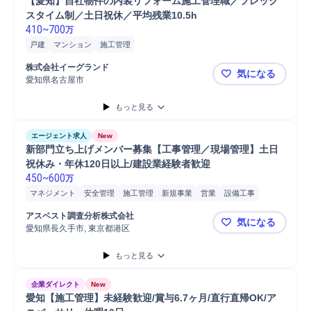
【愛知】自社物件の内装リフォーム施工管理職／フレック
建設プロジェクト年間平均受託件...
建設現場担当数20件～29件
スタイム制／土日祝休／平均残業10.5h
410
~
700
万
戸建
マンション
施工管理
株式会社イーグランド
気になる
愛知県名古屋市
【愛知】自
もっと見る
エージェント求人
New
新部門立ち上げメンバー募集【工事管理／現場管理】土日
祝休み・年休120日以上/建設業経験者歓迎
450
~
600
万
マネジメント
安全管理
施工管理
新規事業
営業
設備工事
施工管理技士
Microsoft Excel
Microsoft Word
PC/Web
顧客折衝
アスベスト調査分析株式会社
気になる
自動車運転
品質管理
工程管理
愛知県長久手市, 東京都港区
新部門立ち
もっと見る
企業ダイレクト
New
愛知【施工管理】未経験歓迎/賞与6.7ヶ月/直行直帰OK/ア