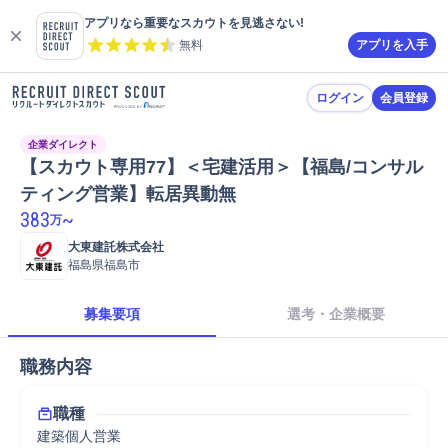
アプリなら重要なスカウトを見逃さない!
無料
アプリを入手
ログイン
会員登録
企業ダイレクト
【スカウト専用77】＜宅建活用＞【福島/コンサル
ティング営業】転居異動無
383
~
万
大東建託株式会社
福島県福島市
募集要項
選考・企業概要
職務内容
職種
建築個人営業