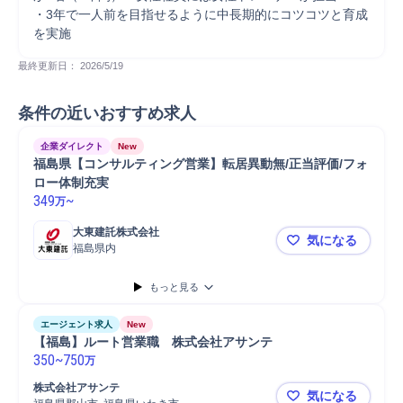
・3年で一人前を目指せるように中長期的にコツコツと育成
を実施
最終更新日： 
2026/5/19
条件の近いおすすめ求人
企業ダイレクト
New
福島県【コンサルティング営業】転居異動無/正当評価/フォ
ロー体制充実
349
~
万
大東建託株式会社
気になる
福島県内
福島県【コ
もっと見る
エージェント求人
New
【福島】ルート営業職　株式会社アサンテ 
350
~
750
万
株式会社アサンテ
気になる