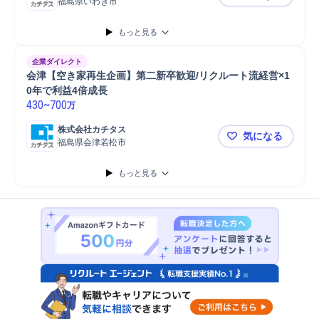
福島県いわき市
いわき【空
もっと見る
企業ダイレクト
会津【空き家再生企画】第二新卒歓迎/リクルート流経営×1
0年で利益4倍成長
430
~
700
万
株式会社カチタス
気になる
福島県会津若松市
会津【空き
もっと見る