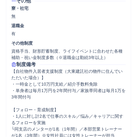
その他
寮・社宅
無
退職金
有
その他制度
資格手当、財形貯蓄制度、ライフイベントに合わせた各種
補助・祝い金制度多数（※退職金は勤続3年以上）
制度備考
【自社物件入居者支援制度（大東建託社の物件に住んでい
ただいた場合）】 

・一時金として10万円支給／紹介手数料免除 

・単身者は毎月1万円を2年間付与／家族帯同者は毎月1万を
3年間付与 

【フォロー・育成制度】 

・1人に対し計2名で仕事のスキル／悩み／キャリアに関す
るフォローを実施 

└同支店のメンターが1名（1年間）／本部営業トレーナー
が1名（3年間）※女性社員には女性トレーナーが担当
