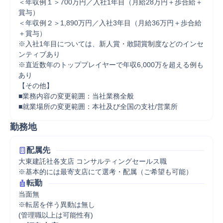
＜年収例１＞700万円／入社1年目（月給28万円＋歩合給＋
賞与） 

＜年収例２＞1,890万円／入社3年目（月給36万円＋歩合給
＋賞与） 

※入社1年目については、新人賞・敢闘賞制度などのインセ
ンティブあり 

※直近数年のトッププレイヤーで年収6,000万を超える例も
あり 

【その他】 

■業務内容の変更範囲：当社業務全般 

■就業場所の変更範囲：本社及び全国の支社/営業所
勤務地
配属先
大東建託社各支店 コンサルティングセールス職

※基本的には最寄支店にて選考・配属（ご希望も可能）
転勤
当面無

※転居を伴う異動は無し

(管理職以上は可能性有)