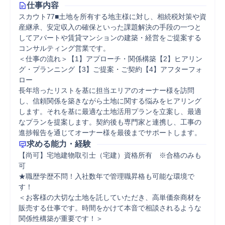
仕事内容
スカウト77■土地を所有する地主様に対し、相続税対策や資
産継承、安定収入の確保といった課題解決の手段の一つと
してアパートや賃貸マンションの建築・経営をご提案する
コンサルティング営業です。

＜仕事の流れ＞【1】アプローチ・関係構築【2】ヒアリン
グ・プランニング【3】ご提案・ご契約【4】アフターフォ
ロー 

長年培ったリストを基に担当エリアのオーナー様を訪問
し、信頼関係を築きながら土地に関する悩みをヒアリング
します。それを基に最適な土地活用プランを立案し、最適
なプランを提案します。契約後も専門家と連携し、工事の
進捗報告を通じてオーナー様を最後までサポートします。
求める能力・経験
【尚可】宅地建物取引士（宅建）資格所有　※合格のみも
可 

★職歴学歴不問！入社数年で管理職昇格も可能な環境で
す！

＜お客様の大切な土地を託していただき、高単価奈商材を
販売する仕事です。時間をかけて本音で相談されるような
関係性構築が重要です！＞