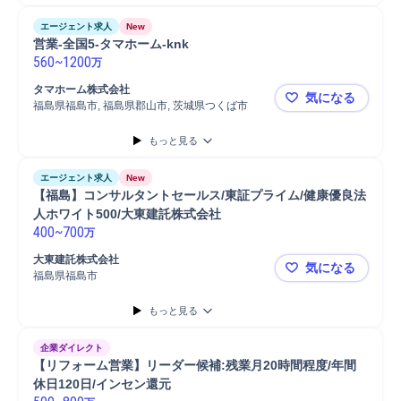
エージェント求人
New
営業-全国5-タマホーム-knk
560
~
1200
万
タマホーム株式会社
気になる
福島県福島市, 福島県郡山市, 茨城県つくば市
営業-全国5-
もっと見る
エージェント求人
New
【福島】コンサルタントセールス/東証プライム/健康優良法
人ホワイト500/大東建託株式会社
400
~
700
万
大東建託株式会社
気になる
福島県福島市
【福島】コン
もっと見る
企業ダイレクト
【リフォーム営業】リーダー候補:残業月20時間程度/年間
休日120日/インセン還元