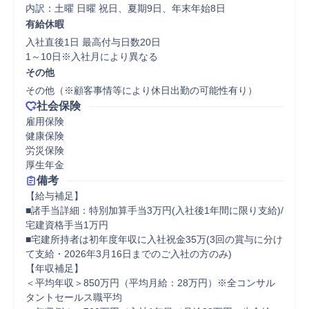
内訳：土曜 日曜 祝日、夏期9日、年末年始8日
有給休暇
入社直後1日 最高付与日数20日

1～10日※入社月により異なる
その他
その他（※顧客事情等により休日出勤の可能性有り）
社会保険
雇用保険

健康保険

労災保険

厚生年金
備考
【給与補足】 　 

■諸手当詳細：特別加算手当3万円(入社後1年間に限り支給)/
宅建資格手当1万円 

■宅建所持者は初年度年収に入社祝金35万(3回の賞与に分け
て支給・2026年3月16日までのご入社の方のみ)

【年収補足】 

＜平均年収＞850万円（平均月給：28万円）※全コンサル
タントセールス職平均 
