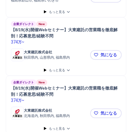
福島県郡山市, 福島県いわき市
【福島】ル
もっと見る
企業ダイレクト
New
【8/19(水)開催Webセミナー】大東建託の営業職を徹底解
剖！応募意思/経験不問
374
~
万
大東建託株式会社
気になる
秋田県内, 山形県内, 福島県内
【8/19(
もっと見る
企業ダイレクト
New
【8/19(水)開催Webセミナー】大東建託の営業職を徹底解
剖！応募意思/経験不問
374
~
万
大東建託株式会社
気になる
北海道内, 秋田県内, 福島県内
【8/19(
もっと見る