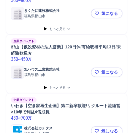
500
~
800
万
きくたに建設株式会社
気になる
福島県郡山市
【リフォーム
もっと見る
企業ダイレクト
郡山【仮設資材の法人営業】120日休/有給取得平均13日/未
経験歓迎★
350
~
450
万
旭ハウス工業株式会社
気になる
福島県郡山市
郡山【仮設資
もっと見る
企業ダイレクト
いわき【空き家再生企画】第二新卒歓迎/リクルート流経営
×10年で利益4倍成長
430
~
700
万
株式会社カチタス
気になる