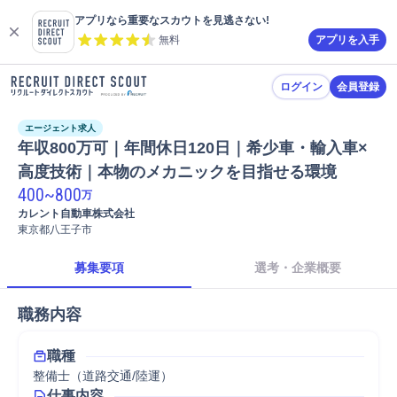
アプリなら重要なスカウトを見逃さない!
無料
アプリを入手
ログイン
会員登録
エージェント求人
年収800万可｜年間休日120日｜希少車・輸入車×
高度技術｜本物のメカニックを目指せる環境
400
~
800
万
カレント自動車株式会社
東京都八王子市
募集要項
選考・企業概要
職務内容
職種
整備士（道路交通/陸運）
仕事内容