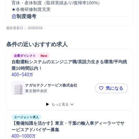
育休・産休制度（取得実績あり/復帰率100%）

★各種研修制度充実
制度備考
最終更新日： 
2026/5/18
条件の近いおすすめ求人
企業ダイレクト
New
自動運転システムのエンジニア職/英語力生きる環境/平均残
業10時間以内！
400
~
540
万
ナガセテクノサービス株式会社
気になる
東京都中央区
自動運転シ
もっと見る
エージェント求人
【整備知識を活かす】東京・千葉の輸入車ディーラーでサ
ービスアドバイザー募集
400
~
1000
万