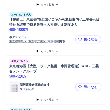
もっと見る
エージェント求人
【整備士】東京都内/全域◇自宅から通勤圏内◇工場長も目
指せる環境で待遇改善＋入社祝い金制度あり
400
~
1000
万
ネクステージ
気になる
東京都豊島区, 東京都江東区, 東京都町田市
【整備士】
もっと見る
企業ダイレクト
東京都港区【大型トラック整備・車両管理職】★UBE三菱
セメントグループ
500
~
520
万
新興運輸倉庫株式会社
気になる
東京都港区
東京都港区
もっと見る
エージェント求人