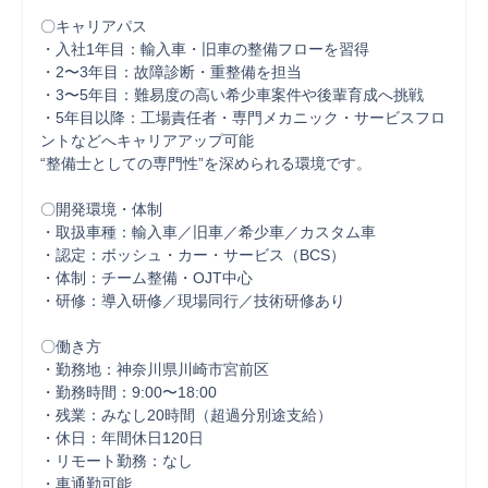
〇キャリアパス

・入社1年目：輸入車・旧車の整備フローを習得

・2〜3年目：故障診断・重整備を担当

・3〜5年目：難易度の高い希少車案件や後輩育成へ挑戦

・5年目以降：工場責任者・専門メカニック・サービスフロ
ントなどへキャリアアップ可能

“整備士としての専門性”を深められる環境です。

〇開発環境・体制

・取扱車種：輸入車／旧車／希少車／カスタム車

・認定：ボッシュ・カー・サービス（BCS）

・体制：チーム整備・OJT中心

・研修：導入研修／現場同行／技術研修あり

〇働き方

・勤務地：神奈川県川崎市宮前区

・勤務時間：9:00〜18:00

・残業：みなし20時間（超過分別途支給）

・休日：年間休日120日

・リモート勤務：なし

・車通勤可能
