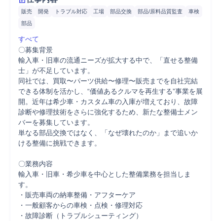
販売
開発
トラブル対応
工場
部品交換
部品/原料品質監査
車検
部品
すべて
〇募集背景

輸入車・旧車の流通ニーズが拡大する中で、「直せる整備
士」が不足しています。

同社では、買取〜パーツ供給〜修理〜販売までを自社完結
できる体制を活かし、“価値あるクルマを再生する”事業を展
開。近年は希少車・カスタム車の入庫が増えており、故障
診断や修理技術をさらに強化するため、新たな整備士メン
バーを募集しています。

単なる部品交換ではなく、「なぜ壊れたのか」まで追いか
ける整備に挑戦できます。

〇業務内容

輸入車・旧車・希少車を中心とした整備業務を担当しま
す。

・販売車両の納車整備・アフターケア

・一般顧客からの車検・点検・修理対応

・故障診断（トラブルシューティング）
