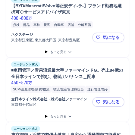
【BYD/Maserati/Volvo等正規ディ-ラ-】ブランド勤務地選
択可◇サービスアドバイザ東京
400
~
800
万
点検
部品
車検
接客
自動車
店舗
分解整備
車両整備実施台数1台～4台
車両整備実施台数50台以上
ネクステージ
気になる
車両整備実施台数5台～9台
車両整備実施台数10台～29台
東京都江東区, 東京都大田区, 東京都豊島区
【BYD/M
車両整備実施台数30台～49台
販売
営業
自動車販売/仕入れ
工場長
もっと見る
エージェント求人
■車両管理／青果流通最大手ファーマインドG。売上84億の
全日本ラインで挑む、物流ガバナンス＿配東
450
~
570
万
SCM/生産管理/購買/物流
物流/生産管理職担当
運行管理/指令
リース/レンタル
物流
輸配送
購買/調達
運行管理
自動車
全日本ライン株式会社（株式会社ファーマインド
気になる
損害保険
自動車保険
車両整備
トラック
リスクマネジメント
 100%出資グループ企業）
東京都千代田区
■車両管理
購買調達
運行管理者
保険
アセットマネジメント
もっと見る
コンプライアンス
危機管理
車両メンテナンス
データ/文字入力
自動車/輸送機器
課長/マネージャー
事故対応
示談交渉
エージェント求人
東京都内・近隣で整備士募集｜自宅から通勤圏内で待遇改