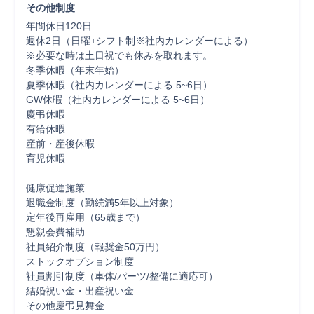
その他制度
年間休日120日

週休2日（日曜+シフト制※社内カレンダーによる）

※必要な時は土日祝でも休みを取れます。

冬季休暇（年末年始）

夏季休暇（社内カレンダーによる 5~6日）

GW休暇（社内カレンダーによる 5~6日）

慶弔休暇

有給休暇

産前・産後休暇

育児休暇

健康促進施策

退職金制度（勤続満5年以上対象）

定年後再雇用（65歳まで）

懇親会費補助

社員紹介制度（報奨金50万円）

ストックオプション制度

社員割引制度（車体/パーツ/整備に適応可）

結婚祝い金・出産祝い金

その他慶弔見舞金
