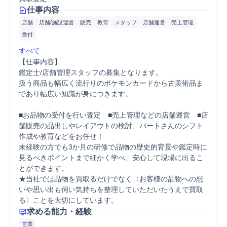
仕事内容
店舗
店舗/施設運営
販売
教育
スタッフ
店舗運営
売上管理
受付
すべて
【仕事内容】

鑑定士/店舗管理スタッフの募集となります。

扱う商品も幅広く流行りのポケモンカードから古美術品ま
であり幅広い知識が身につきます。

■お品物の受付を行い査定　■売上管理などの店舗運営　■店
舗販売の品出しやレイアウトの検討、パートさんのシフト
作成や教育などをお任せ！

未経験の方でも3か月の研修で品物の歴史的背景や鑑定時に
見るべきポイントまで細かく学べ、安心して現場に出るこ
とができます。 

★当社では品物を買取るだけでなく〈お客様の品物への想
いや思い出も伺い気持ちを整理していただいたうえで買取
る〉ことを大切にしています。
求める能力・経験
営業