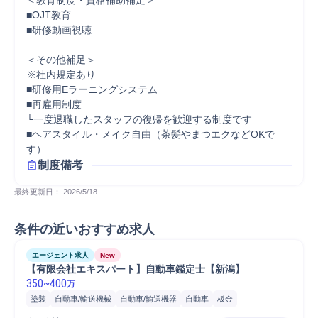
＜教育制度・資格補助補足＞

■OJT教育

■研修動画視聴

＜その他補足＞

※社内規定あり

■研修用Eラーニングシステム

■再雇用制度

└一度退職したスタッフの復帰を歓迎する制度です

■ヘアスタイル・メイク自由（茶髪やまつエクなどOKで
す）
制度備考
最終更新日： 
2026/5/18
条件の近いおすすめ求人
エージェント求人
New
【有限会社エキスパート】自動車鑑定士【新潟】
350
~
400
万
塗装
自動車/輸送機械
自動車/輸送機器
自動車
板金