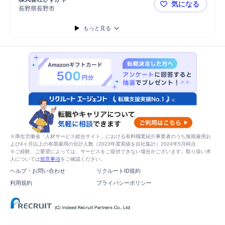
気になる
長野県長野市
【査定士】
もっと見る
※厚生労働省「人材サービス総合サイト」における有料職業紹介事業者のうち無期雇用お
よび4ヶ月以上の有期雇用の合計人数（2023年度実績を自社集計）2024年5月時点
※ご経験、ご要望によっては、サービスをご提供できない場合がございます。取り扱い求
人については
留意事項
をご確認ください。
ヘルプ・お問い合わせ
リクルートID規約
利用規約
プライバシーポリシー