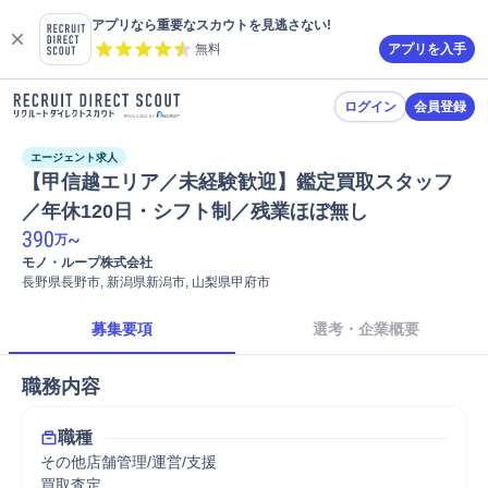
アプリなら重要なスカウトを見逃さない!
無料
アプリを入手
ログイン
会員登録
エージェント求人
【甲信越エリア／未経験歓迎】鑑定買取スタッフ
／年休120日・シフト制／残業ほぼ無し
390
~
万
モノ・ループ株式会社
長野県長野市, 新潟県新潟市, 山梨県甲府市
募集要項
選考・企業概要
職務内容
職種
その他店舗管理/運営/支援
買取査定