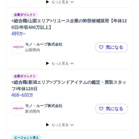
もっと見る
企業ダイレクト
<総合職/山梨エリア>リユース企業の幹部候補採用【年休12
0日/年収400万以上】
489
~
万
モノ・ループ株式会社
気になる
山梨県内
<総合職/山
もっと見る
企業ダイレクト
<総合職/新潟エリア>ブランドアイテムの鑑定・買取スタッ
フ/年休120日
468
~
600
万
モノ・ループ株式会社
気になる
新潟県内
<総合職/新
もっと見る
エージェント求人