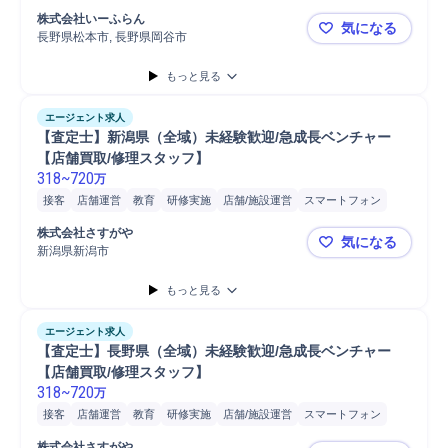
株式会社いーふらん
気になる
長野県松本市, 長野県岡谷市
【長野】貴
もっと見る
エージェント求人
【査定士】新潟県（全域）未経験歓迎/急成長ベンチャー
【店舗買取/修理スタッフ】
318
~
720
万
接客
店舗運営
教育
研修実施
店舗/施設運営
スマートフォン
チラシ
商談
受付
店舗
清掃
提案
営業
株式会社さすがや
気になる
新潟県新潟市
【査定士】
もっと見る
エージェント求人
【査定士】長野県（全域）未経験歓迎/急成長ベンチャー
【店舗買取/修理スタッフ】
318
~
720
万
接客
店舗運営
教育
研修実施
店舗/施設運営
スマートフォン
チラシ
商談
店舗
受付
提案
清掃
営業
株式会社さすがや