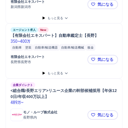
有限会社エキスパート
気になる
新潟県新潟市
【有限会社
もっと見る
エージェント求人
New
【有限会社エキスパート】自動車鑑定士【長野】
350
~
400
万
自動車
塗装
自動車/輸送機器
自動車/輸送機械
板金
有限会社エキスパート
気になる
長野県長野市
【有限会社
もっと見る
企業ダイレクト
<総合職/長野エリア>リユース企業の幹部候補採用【年休12
0日/年収400万以上】
489
~
万
モノ・ループ株式会社
気になる
長野県内
<総合職/長