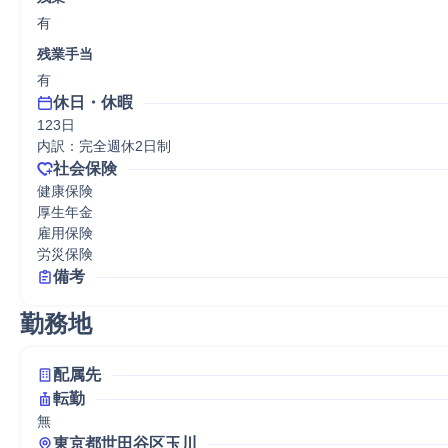
有
残業手当
有
休日・休暇
123日

内訳：完全週休2日制
社会保険
健康保険

厚生年金

雇用保険

労災保険
備考
勤務地
配属先
転勤
無
東京都世田谷区玉川