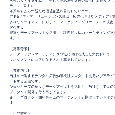
洞察のリアルタイム化、そして意思決定支援の質的向上を実現し
ティング活動に

革新をもたらす新たな価値創造を目指しています。

アド&メディアソリューションズ課は、広告代理店やメディア企業
多様なクライアントに対して、マーケティングリサーチ、AI技術
保有する

豊富なデータアセットを活用し、課題解決型のマーケティング支
す。

【募集背景】

データドリブンマーケティング領域における成長拡大において

マネジメントのコアになる人材を募集しています。

【業務内容】

当社が推進するデジタル広告効果検証プロダクト開発及びアライ
ードする業務です。

楽天グループの様々なデータアセットを活用し、当社ならではのユ
プロダクト開発を行う事ができます。

また、プロダクト開発チームのマネジメントも期待しているポジ
す。

＜担当業務＞
