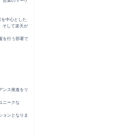
、企業のマーケ
を中心とした

、そして楽天が
援を行う部署で
アンス推進をリ
ニークな

ションとなりま