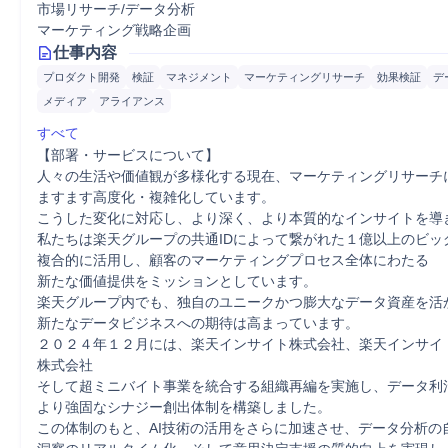
市場リサーチ/データ分析
マーケティング戦略企画
仕事内容
プロダクト開発
検証
マネジメント
マーケティングリサーチ
効果検証
デ
メディア
アライアンス
すべて
【部署・サービスについて】

人々の生活や価値観が多様化する現在、マーケティングリサーチに
ますます高度化・複雑化しています。

こうした変化に対応し、より深く、より本質的なインサイトを導き
私たちは楽天グループの共通IDによって繋がれた１億以上のビッグ
複合的に活用し、顧客のマーケティングプロセス全体にわたる

新たな価値提供をミッションとしています。

楽天グループ内でも、独自のユニークかつ膨大なデータ資産を活か
新たなデータビジネスへの期待は高まっています。

２０２４年１２月には、楽天インサイト株式会社、楽天インサイ
株式会社

そして超ミニバイト事業を統合する組織再編を実施し、データ利活
より強固なシナジー創出体制を構築しました。

この体制のもと、AI技術の活用をさらに加速させ、データ分析の自