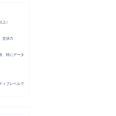
上）

交渉力

験、特にデータ
。
ティブレベルで