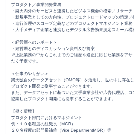
プロダクト／事業開発業務

・楽天内外のサービスと連携したビジネス機会の模索／リサーチ

・新規事業としての方向性、プロジェクトロードマップの策定／推
・進行管理やスコープ定義などのプロジェクトマネジメント業務

・大手メディア企業と連携したデジタル広告効果測定スキーム構築
＜経営層へのレポート＞

・経営層とのディスカッション資料及び提案

※上記業務の中からこれまでのご経歴や適正に応じた業務をアサ
だく予定です。

＜仕事のやりがい＞

楽天独自のデータアセット（OMO等）を活用し、世の中に存在し
プロダクト開発に従事することができます。

また、データアセットに基づいた大手事業会社や広告代理店、コン
協業したプロダクト開発にも従事することができます。 

【働く環境】

プロダクト部門におけるマネジメント

例：１０名程度の組織長（MGR）

２０名程度の部門長補佐（Vice DepartmentMGR）等