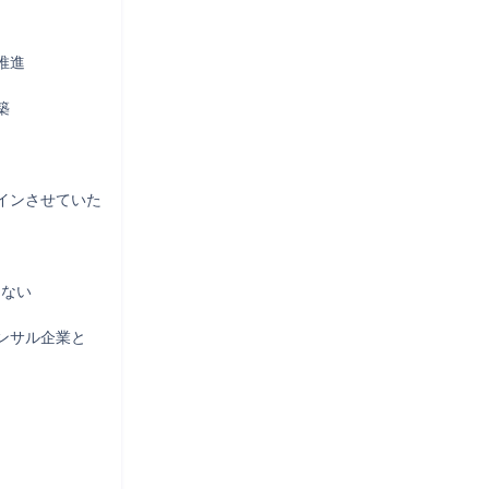
進



インさせていた
ない

サル企業と
