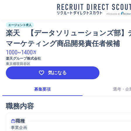
エージェント求人
楽天　【データソリューションズ部】
マーケティング商品開発責任者候補
1000
~
1400
万
楽天グループ株式会社
東京都世田谷区
気になる
募集要項
選考・企
職務内容
職種
事業企画