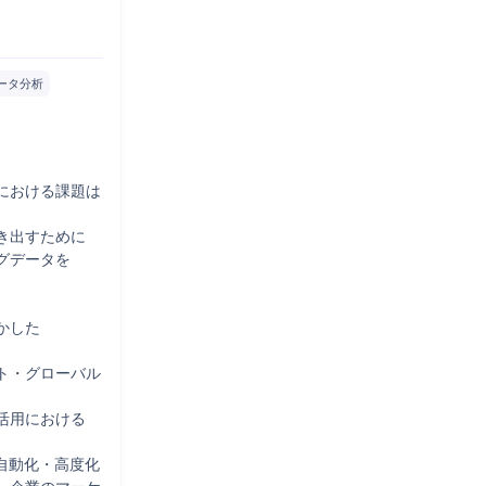
ータ分析
おける課題は

出すために

データを

した

ト・グローバル
用における

動化・高度化
