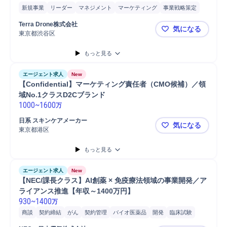
新規事業
リーダー
マネジメント
マーケティング
事業戦略策定
海外営業
営業
パートナー
分析
開発
プロジェクト
施工管理
Terra Drone株式会社
気になる
顧客対応
東京都渋谷区
【次世代経
もっと見る
エージェント求人
New
【Confidential】マーケティング責任者（CMO候補）／領
域No.1クラスD2Cブランド
1000
~
1600
万
日系 スキンケアメーカー
気になる
東京都港区
【Confi
もっと見る
エージェント求人
New
【NEC/課長クラス】AI創薬 × 免疫療法領域の事業開発／ア
ライアンス推進【年収～1400万円】
930
~
1400
万
商談
契約締結
がん
契約管理
バイオ医薬品
開発
臨床試験
アライアンス
事業戦略立案
医療/ヘルスケア
感染症/ワクチン