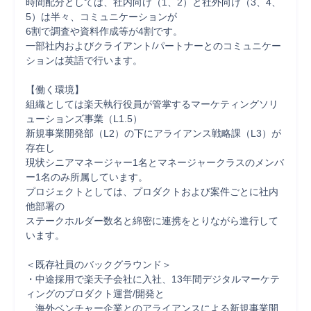
時間配分としては、社内向け（1、2）と社外向け（3、4、
5）は半々、コミュニケーションが

6割で調査や資料作成等が4割です。

一部社内およびクライアント/パートナーとのコミュニケー
ションは英語で行います。

【働く環境】

組織としては楽天執行役員が管掌するマーケティングソリ
ューションズ事業（L1.5）

新規事業開発部（L2）の下にアライアンス戦略課（L3）が
存在し

現状シニアマネージャー1名とマネージャークラスのメンバ
ー1名のみ所属しています。

プロジェクトとしては、プロダクトおよび案件ごとに社内
他部署の

ステークホルダー数名と綿密に連携をとりながら進行して
います。

＜既存社員のバックグラウンド＞

・中途採用で楽天子会社に入社、13年間デジタルマーケテ
ィングのプロダクト運営/開発と

　海外ベンチャー企業とのアライアンスによる新規事業開