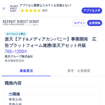
アプリなら重要なスカウトを見逃さない!
無料
アプリを入手
ログイン
会員登録
エージェント求人
楽天【アド&メディアカンパニー】事業開発　広
告プラットフォーム連携/楽天アセット外販
700
~
1200
万
楽天グループ株式会社
東京都世田谷区
募集要項
選考・企業概要
職務内容
職種
事業企画
業務企画