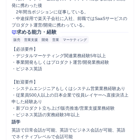
発に携わった後

　2年間当ポジションに従事している。

・中途採用で楽天子会社に入社、前職ではSaaSサービスの
プロダクト運営/開発に携わっている。
求める能力・経験
販売
営業支援
開発
営業
マーケティング
【必須要件】

・デジタルマーケティング関連業務経験5年以上

・事業開発もしくはプロダクト運営/開発業務経験

・ビジネス英語

【歓迎要件】

・システムエンジニアもしくはシステム営業業務経験あり

・従業員500人以上の日本企業で役員レイヤーへ直接決済上
申した経験あり

・新プロダクト立ち上げ/販売推進/営業支援業務経験

・ビジネス英語の実務経験3年以上
語学
英語で日常会話が可能、英語でビジネス会話が可能、英語
でネイティブレベルで会話可能