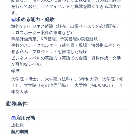
勤務など、個々の状況に合わせた柔軟な働き方の個別調整
を行っており、ライフイベントと挑戦を両立できる環境で
す。
求める能力・経験
海外でのビジネス経験（駐在、出張ベースでの市場開拓、
クロスボーダー案件の推進など）

事業計画策定、KPI管理、予実管理の実務経験

複数のステークホルダー（経営層・現場・海外拠点等）を
巻き込み、プロジェクトを推進した経験

ビジネスレベルの英語力（英語での会議・資料作成・交渉
が可能なレベル）
学歴
大学院（博士）、大学院（法科）、6年制大学、大学院（修
士）、大学院（その他専門職）、大学院（MBA/MOT）、4
年制大学
勤務条件
雇用形態
正社員
契約期間