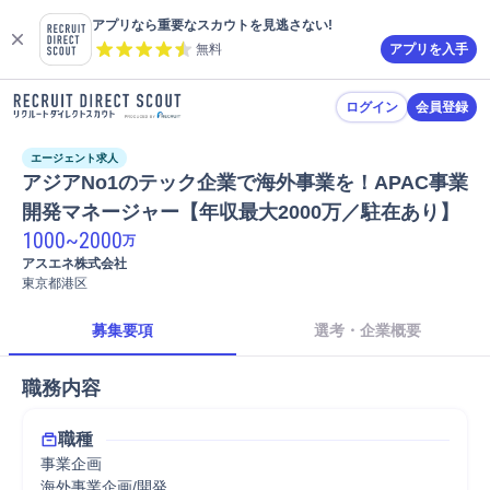
アプリなら重要なスカウトを見逃さない!
無料
アプリを入手
ログイン
会員登録
エージェント求人
アジアNo1のテック企業で海外事業を！APAC事業
開発マネージャー【年収最大2000万／駐在あり】
1000
~
2000
万
アスエネ株式会社
東京都港区
募集要項
選考・企業概要
職務内容
職種
事業企画
海外事業企画/開発