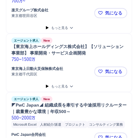
700
~
万
楽天グループ株式会社
気になる
東京都世田谷区
楽天 CEO
もっと見る
エージェント求人
New
【東京海上ホールディングス株式会社】【ソリューション
事業部】 事業開発・サービス企画開発
750
~
1500
万
東京海上日動火災保険株式会社
気になる
東京都千代田区
【東京海上
もっと見る
エージェント求人
New
◤PwC Japan◢ 組織成長を牽引する中途採用リクルーター
｜裁量豊かな環境｜年収500～
500
~
2000
万
Microsoft Excel
人材紹介/派遣
プロジェクト
コンサルティング業務
マネジメント
パートナー
プロジェクトマネジメント
PwC Japan合同会社
気になる