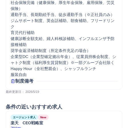
社会保険完備（健康保険、厚生年金保険、雇用保険、労災
保険）

通勤手当、長期勤続手当、徒歩通勤手当（※正社員のみ）

ジムサポート制度、英会話補助、朝食補助、フリードリン
ク

育児代行補助

健康診断全額支給、婦人科検診補助、インフルエンザ予防
接種補助

奨学金返済補助制度（所定条件充足の場合）

企業型DC（企業型確定拠出年金）、従業員持株会制度、シ
ャトク制度（福利厚生賃貸制度）※一部グループ会社除く

Happy Hour（全社懇親会）、シャッフルランチ

服装自由
制度備考
最終更新日： 
2026/5/19
条件の近いおすすめ求人
エージェント求人
New
楽天　CEO戦略室