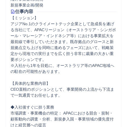
新規事業企画/開発
仕事内容
【ミッション】

アジアNo.1のクライメートテック企業として急成長を遂げ
る当社にて、APACリージョン（オーストラリア・シンガポ
ール・マレーシア・インドネシア等）における事業拡大を
最前線で牽引していただきます。既存拠点のグロースと新
規拠点立ち上げを同時に進めるフェーズにおいて、戦略策
定から現地での実行までを広く担う非常に裁量の大きい重
要ポジションです。

※入社から1年を目処に、オーストラリア等のAPAC地域へ
の駐在の可能性があります。

【具体的な業務内容】

CEO直轄のポジションとして、事業開発の上流から下流ま
で一気通貫でお任せします。

◆入社後すぐに担う業務

市場調査・事業機会の特定： APACにおける競合・規制・
顧客動向の調査・分析、新規参入国・事業領域の優先度付
けと経営層への提言
