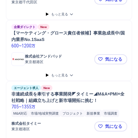
ブランディング
人事
監査
データ分析
人材紹介
分析
戦略立案
東京都千代田区
◤PwC J
中途採用
戦略提案
課題設定
提案
営業
コンサルタント
もっと見る
企業ダイレクト
New
【マーケティング・グロース責任者候補】事業急成長中/国
内業界No.1SaaS
600
~
1200
万
株式会社アンドパッド
気になる
東京都港区
【マーケティ
もっと見る
エージェント求人
New
非連続成長を牽引する事業開発◤タイミー◢M&A×PMI×全
社戦略｜組織立ち上げと新市場開拓に挑む！
705
~
1355
万
M&A対応
市場/地域実勢調査
プロジェクト
新規事業
市場調査
契約締結
アライアンス
パートナー
開発
戦略立案
株式会社タイミー
気になる
東京都港区
非連続成長