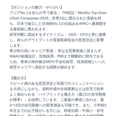
【ポジションの魅力・やりがい】

アジアNo.1を自らの手で創る： TIME誌「World's Top Gree
nTech Companies 2025」世界2位に選出された実績を持
ち、日本で確立した圧倒的No.1の仕組みをAPACへ横展開す
る最前線に携われます。

経営判断に直結するダイナミズム： CEO・CFOと密に連携
し、自らのアウトプットが直接取締役会の意思決定に影響
します。

希少性の高いキャリア形成： 単なる営業推進に留まらず、
M&Aや組織設計、現地採用、PMIまで横断的に関与できる
ため、将来の海外拠点MDや子会社経営、役員候補といった
経営キャリアへ直結する経験が積めます。

【働き方】

スピード感のある意思決定と対面でのコミュニケーション
を大切にしながら、資料作成や企画業務などは在宅で効率
よく進められる「ハイブリッドな働き方（週1日の在宅勤務
が標準）」を採用しています。ご家庭の事情に合わせ、週
2〜3日の在宅勤務への変更相談も可能です。また、小学校3
年生までのお子様がいる方には、時差出勤・中抜け・在宅