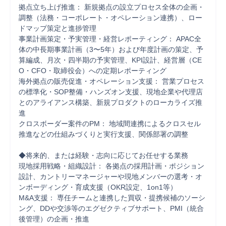
拠点立ち上げ推進： 新規拠点の設立プロセス全体の企画・
調整（法務・コーポレート・オペレーション連携）、ロー
ドマップ策定と進捗管理

事業計画策定・予実管理・経営レポーティング： APAC全
体の中長期事業計画（3〜5年）および年度計画の策定、予
算編成、月次・四半期の予実管理、KPI設計、経営層（CE
O・CFO・取締役会）への定期レポーティング

海外拠点の販売促進・オペレーション支援： 営業プロセス
の標準化・SOP整備・ハンズオン支援、現地企業や代理店
とのアライアンス構築、新規プロダクトのローカライズ推
進

クロスボーダー案件のPM： 地域間連携によるクロスセル
推進などの仕組みづくりと実行支援、関係部署の調整

◆将来的、または経験・志向に応じてお任せする業務

現地採用戦略・組織設計： 各拠点の採用計画・ポジション
設計、カントリーマネージャーや現地メンバーの選考・オ
ンボーディング・育成支援（OKR設定、1on1等）

M&A支援： 専任チームと連携した買収・提携候補のソーシ
ング、DDや交渉等のエグゼクティブサポート、PMI（統合
後管理）の企画・推進
