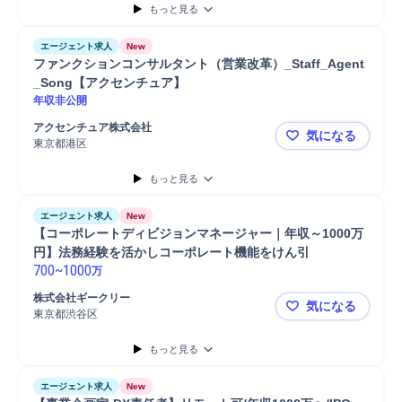
もっと見る
エージェント求人
New
ファンクションコンサルタント（営業改革）_Staff_Agent
_Song【アクセンチュア】
年収非公開
アクセンチュア株式会社
気になる
東京都港区
ファンクショ
もっと見る
エージェント求人
New
【コーポレートディビジョンマネージャー｜年収～1000万
円】法務経験を活かしコーポレート機能をけん引
700
~
1000
万
株式会社ギークリー
気になる
東京都渋谷区
【コーポレ
もっと見る
エージェント求人
New