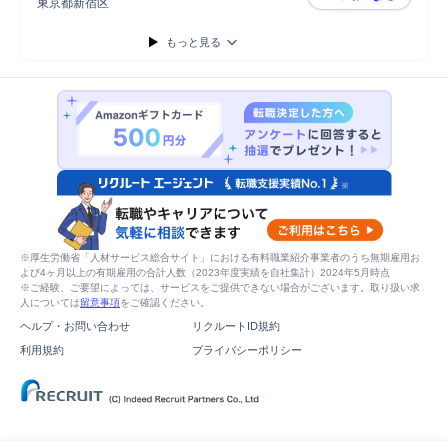
東京都新宿区
▼DX戦略
もっと見る
※厚生労働省「人材サービス総合サイト」における有料職業紹介事業者のうち無期雇用お
よび4ヶ月以上の有期雇用の合計人数（2023年度実績を自社集計）2024年5月時点
※ご経験、ご要望によっては、サービスをご提供できない場合がございます。取り扱い求
人については
留意事項
をご確認ください。
ヘルプ・お問い合わせ
リクルートID規約
利用規約
プライバシーポリシー