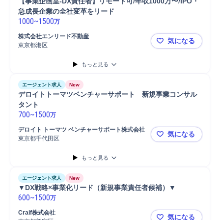
【事業企画室-DX責任者】リモート可/年収1000万〜/IPO・
急成長企業の全社変革をリード
1000
~
1500
万
株式会社エンリード不動産
気になる
東京都港区
【事業企画室
もっと見る
エージェント求人
New
デロイトトーマツベンチャーサポート　新規事業コンサル
タント
700
~
1500
万
デロイト トーマツ ベンチャーサポート株式会社
気になる
東京都千代田区
デロイトト
もっと見る
エージェント求人
New
▼DX戦略×事業化リード（新規事業責任者候補）▼
600
~
1500
万
Craif株式会社
気になる