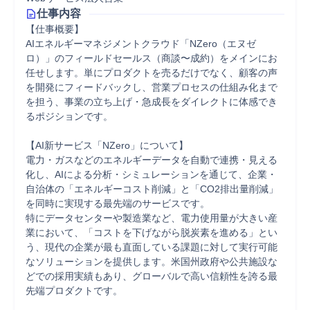
仕事内容
【仕事概要】

AIエネルギーマネジメントクラウド「NZero（エヌゼ
ロ）」のフィールドセールス（商談〜成約）をメインにお
任せします。単にプロダクトを売るだけでなく、顧客の声
を開発にフィードバックし、営業プロセスの仕組み化まで
を担う、事業の立ち上げ・急成長をダイレクトに体感でき
るポジションです。

【AI新サービス「NZero」について】

電力・ガスなどのエネルギーデータを自動で連携・見える
化し、AIによる分析・シミュレーションを通じて、企業・
自治体の「エネルギーコスト削減」と「CO2排出量削減」
を同時に実現する最先端のサービスです。

特にデータセンターや製造業など、電力使用量が大きい産
業において、「コストを下げながら脱炭素を進める」とい
う、現代の企業が最も直面している課題に対して実行可能
なソリューションを提供します。米国州政府や公共施設な
どでの採用実績もあり、グローバルで高い信頼性を誇る最
先端プロダクトです。
