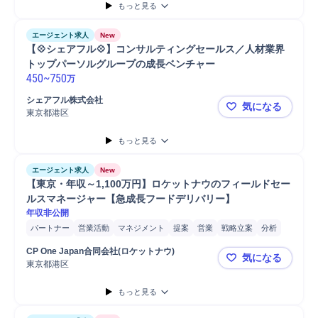
もっと見る
エージェント求人
New
【💠シェアフル💠】コンサルティングセールス／人材業界
トップパーソルグループの成長ベンチャー
450
~
750
万
シェアフル株式会社
気になる
東京都港区
【💠シェ
もっと見る
エージェント求人
New
【東京・年収～1,100万円】ロケットナウのフィールドセー
ルスマネージャー【急成長フードデリバリー】
年収非公開
パートナー
営業活動
マネジメント
提案
営業
戦略立案
分析
直販営業
法人営業
開拓候補リストアップ
新規顧客開拓
CP One Japan合同会社(ロケットナウ)
気になる
新規案件開拓
提案書作成
東京都港区
【東京・年
もっと見る