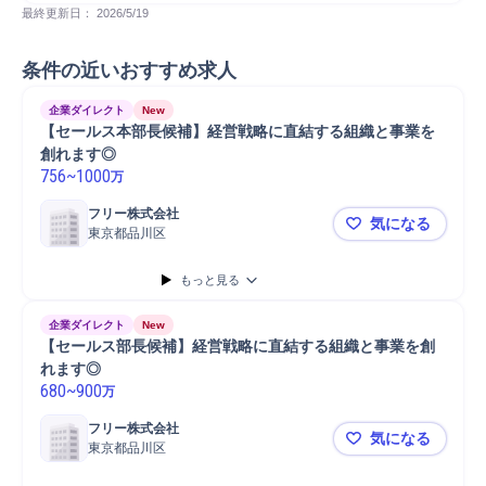
最終更新日： 
2026/5/19
条件の近いおすすめ求人
企業ダイレクト
New
【セールス本部長候補】経営戦略に直結する組織と事業を
創れます◎
756
~
1000
万
フリー株式会社
気になる
東京都品川区
【セールス
もっと見る
企業ダイレクト
New
【セールス部長候補】経営戦略に直結する組織と事業を創
れます◎
680
~
900
万
フリー株式会社
気になる
東京都品川区
【セールス