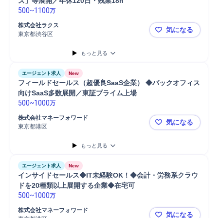
ズ」等展開／年休120日・残業18h 
500
~
1100
万
株式会社ラクス
気になる
東京都渋谷区
【業界未経験
もっと見る
エージェント求人
New
フィールドセールス（超優良SaaS企業） ◆バックオフィス
向けSaaS多数展開／東証プライム上場 
500
~
1000
万
株式会社マネーフォワード
気になる
東京都港区
フィールドセ
もっと見る
エージェント求人
New
インサイドセールス◆IT未経験OK！◆会計・労務系クラウ
ドを20種類以上展開する企業◆在宅可 
500
~
1000
万
株式会社マネーフォワード
気になる