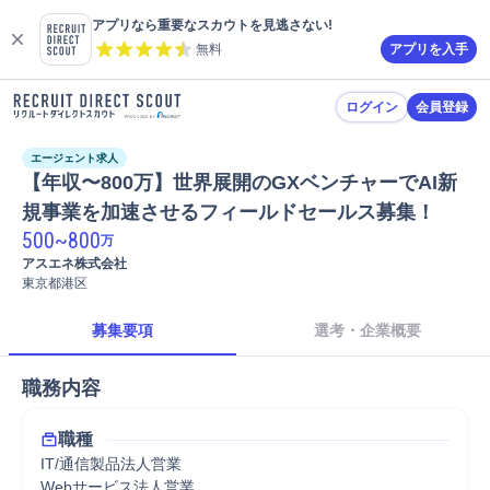
アプリなら重要なスカウトを見逃さない!
無料
アプリを入手
ログイン
会員登録
エージェント求人
【年収〜800万】世界展開のGXベンチャーでAI新
規事業を加速させるフィールドセールス募集！
500
~
800
万
アスエネ株式会社
東京都港区
募集要項
選考・企業概要
職務内容
職種
IT/通信製品法人営業
Webサービス法人営業