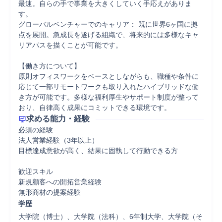
最速。自らの手で事業を大きくしていく手応えがありま
す。

グローバルベンチャーでのキャリア： 既に世界6ヶ国に拠
点を展開。急成長を遂げる組織で、将来的には多様なキャ
リアパスを描くことが可能です。

【働き方について】

原則オフィスワークをベースとしながらも、職種や条件に
応じて一部リモートワークも取り入れたハイブリッドな働
き方が可能です。多様な福利厚生やサポート制度が整って
おり、自律高く成果にコミットできる環境です。
求める能力・経験
必須の経験

法人営業経験（3年以上）

目標達成意欲が高く、結果に固執して行動できる方

歓迎スキル

新規顧客への開拓営業経験

無形商材の提案経験
学歴
大学院（博士）、大学院（法科）、6年制大学、大学院（そ