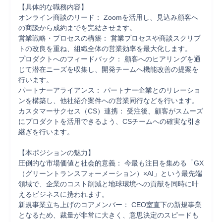
【具体的な職務内容】

オンライン商談のリード： Zoomを活用し、見込み顧客へ
の商談から成約までを完結させます。

営業戦略・プロセスの構築： 営業プロセスや商談スクリプ
トの改良を重ね、組織全体の営業効率を最大化します。

プロダクトへのフィードバック： 顧客へのヒアリングを通
じて潜在ニーズを収集し、開発チームへ機能改善の提案を
行います。

パートナーアライアンス： パートナー企業とのリレーショ
ンを構築し、他社紹介案件への営業同行などを行います。

カスタマーサクセス（CS）連携： 受注後、顧客がスムーズ
にプロダクトを活用できるよう、CSチームへの確実な引き
継ぎを行います。

【本ポジションの魅力】

圧倒的な市場価値と社会的意義： 今最も注目を集める「GX
（グリーントランスフォーメーション）×AI」という最先端
領域で、企業のコスト削減と地球環境への貢献を同時に叶
えるビジネスに携われます。

新規事業立ち上げのコアメンバー： CEO室直下の新規事業
となるため、裁量が非常に大きく、意思決定のスピードも