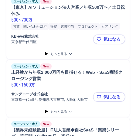
エージェント求人
New
【東京】AIソリューション法人営業／年収500万〜／土日祝
休み 
500
~
700
万
営業
問い合わせ対応
提案
営業担当
プロジェクト
ヒアリング
商談
KPI設定
警備
現場代理人
パートナー
プロジェクト推進
KB-eye株式会社
気になる
発注
戦略提案
戦略立案
製品
マーケティング
リード獲得
広報
東京都千代田区
【東京】AI
開発
マネジメント
法人営業
もっと見る
エージェント求人
New
未経験から年収2,000万円も目指せる！Web・SaaS商談ク
ロージング営業
500
~
1500
万
サングローブ株式会社
気になる
東京都千代田区, 愛知県名古屋市, 大阪府大阪市
未経験から年
もっと見る
エージェント求人
New
【業界未経験歓迎】IT法人営業◆自社SaaS「楽楽シリー