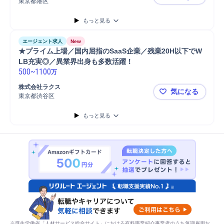
東京都港区
インサイド
もっと見る
エージェント求人
New
★プライム上場／国内屈指のSaaS企業／残業20H以下でW
LB充実◎／異業界出身も多数活躍！ 
500
~
1100
万
株式会社ラクス
気になる
東京都渋谷区
★プライム上
もっと見る
※厚生労働省「人材サービス総合サイト」における有料職業紹介事業者のうち無期雇用お