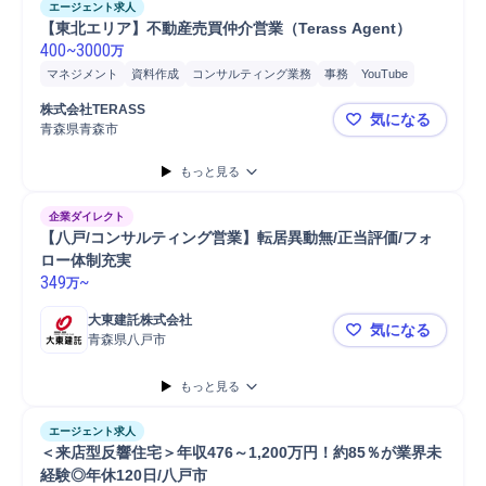
エージェント求人
【東北エリア】不動産売買仲介営業（Terass Agent）
400
~
3000
万
マネジメント
資料作成
コンサルティング業務
事務
YouTube
提案
営業
契約書作成
クラウド
成約
株式会社TERASS
気になる
青森県青森市
【東北エリア
もっと見る
企業ダイレクト
【八戸/コンサルティング営業】転居異動無/正当評価/フォ
ロー体制充実
349
~
万
大東建託株式会社
気になる
青森県八戸市
【八戸/コ
もっと見る
エージェント求人
＜来店型反響住宅＞年収476～1,200万円！約85％が業界未
経験◎年休120日/八戸市