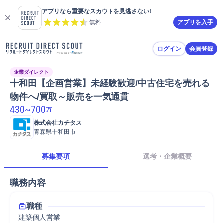
アプリなら重要なスカウトを見逃さない!
無料
アプリを入手
ログイン
会員登録
企業ダイレクト
十和田【企画営業】未経験歓迎/中古住宅を売れる
物件へ/買取～販売を一気通貫
430
~
700
万
株式会社カチタス
青森県十和田市
募集要項
選考・企業概要
職務内容
職種
建築個人営業