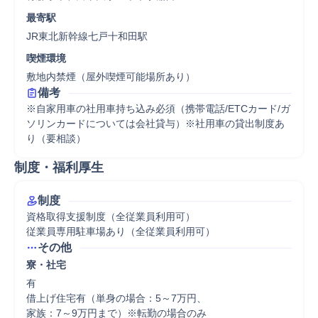
最寄駅
JR東北新幹線七戸十和田駅
喫煙環境
敷地内禁煙（屋外喫煙可能場所あり）
備考
※自家用車の社用車持ち込み必須（携帯電話/ETCカード/ガ
ソリンカードについては会社貸与）※社用車の貸出制度あ
り（要相談）
制度・福利厚生
制度
資格取得支援制度（全従業員利用可）

従業員専用駐車場あり（全従業員利用可）
その他
寮・社宅
有

借上げ住宅有（単身の場合：5～7万円、

家族：7～9万円まで）※転勤の場合のみ