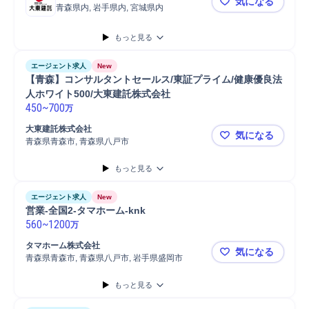
気になる
青森県内, 岩手県内, 宮城県内
【8/19(
もっと見る
エージェント求人
New
【青森】コンサルタントセールス/東証プライム/健康優良法
人ホワイト500/大東建託株式会社
450
~
700
万
大東建託株式会社
気になる
青森県青森市, 青森県八戸市
【青森】コン
もっと見る
エージェント求人
New
営業-全国2-タマホーム-knk
560
~
1200
万
タマホーム株式会社
気になる
青森県青森市, 青森県八戸市, 岩手県盛岡市
営業-全国2-
もっと見る