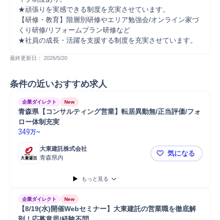
★頑張りを実感できる制度を充実させています。

【研修・教育】階層別研修やエリア勉強会/オンライン家づ
くり研修/リフォームプラン研修など

★社員の成長・活躍を支援する制度を充実させています。
最終更新日： 
2026/5/20
条件の近いおすすめ求人
企業ダイレクト
New
青森県【コンサルティング営業】転居異動無/正当評価/フォ
ロー体制充実
349
~
万
大東建託株式会社
気になる
青森県内
青森県【コ
もっと見る
企業ダイレクト
New
【8/19(水)開催Webセミナー】大東建託の営業職を徹底解
剖！応募意思/経験不問