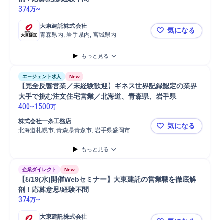
374
~
万
大東建託株式会社
気になる
青森県内, 岩手県内, 宮城県内
【8/19(
もっと見る
エージェント求人
New
【完全反響営業／未経験歓迎】ギネス世界記録認定の業界
大手で挑む注文住宅営業／北海道、青森県、岩手県
400
~
1500
万
株式会社一条工務店
気になる
北海道札幌市, 青森県青森市, 岩手県盛岡市
【完全反響
もっと見る
企業ダイレクト
New
【8/19(水)開催Webセミナー】大東建託の営業職を徹底解
剖！応募意思/経験不問
374
~
万
大東建託株式会社