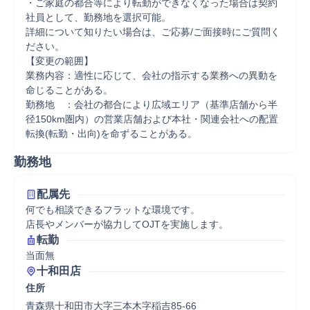
・ご家庭の都合等により転勤ができなくなった場合は契約
社員として、勤務地を選択可能。

詳細について知りたい場合は、ご応募/ご面接時にご質問く
ださい。

【変更の範囲】

業務内容：適性に応じて、会社の指示する業務への異動を
命じることがある。

勤務地　：会社の都合により広域エリア（基準店舗から半
径150km圏内）の営業店舗および本社・関連会社への配置
転換(転勤・出向)を命ずることがある。
勤務地
配属先
何でも相談できるフラットな環境です。

店長やメンバーが協力してOJTを実施します。
転勤
当面無
十和田店
住所
青森県十和田市大字三本木字稲吉85-66