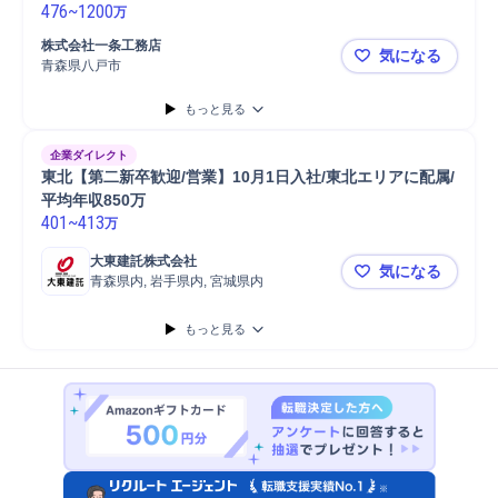
476
~
1200
万
株式会社一条工務店
気になる
青森県八戸市
＜来店型反響
もっと見る
企業ダイレクト
東北【第二新卒歓迎/営業】10月1日入社/東北エリアに配属/
平均年収850万
401
~
413
万
大東建託株式会社
気になる
青森県内, 岩手県内, 宮城県内
東北【第二新
もっと見る