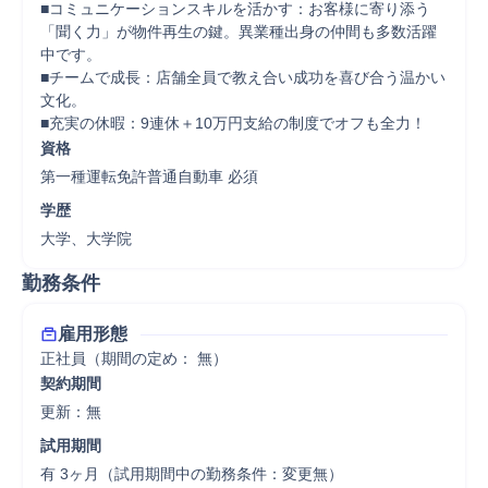
■コミュニケーションスキルを活かす：お客様に寄り添う
「聞く力」が物件再生の鍵。異業種出身の仲間も多数活躍
中です。

■チームで成長：店舗全員で教え合い成功を喜び合う温かい
文化。

■充実の休暇：9連休＋10万円支給の制度でオフも全力！
資格
第一種運転免許普通自動車 必須
学歴
大学、大学院
勤務条件
雇用形態
正社員（期間の定め： 無）
契約期間
更新：無 
試用期間
有 3ヶ月（試用期間中の勤務条件：変更無）