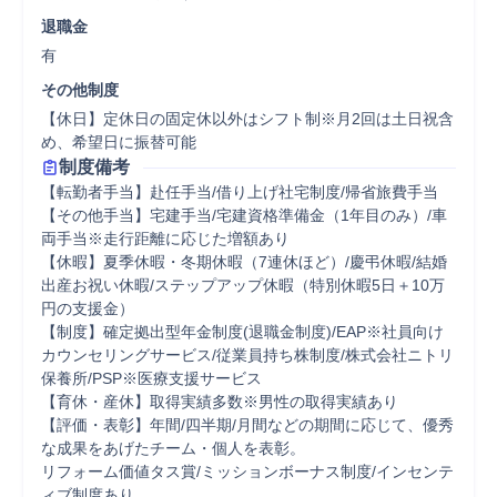
退職金
有
その他制度
【休日】定休日の固定休以外はシフト制※月2回は土日祝含
め、希望日に振替可能
制度備考
【転勤者手当】赴任手当/借り上げ社宅制度/帰省旅費手当

【その他手当】宅建手当/宅建資格準備金（1年目のみ）/車
両手当※走行距離に応じた増額あり

【休暇】夏季休暇・冬期休暇（7連休ほど）/慶弔休暇/結婚
出産お祝い休暇/ステップアップ休暇（特別休暇5日＋10万
円の支援金）

【制度】確定拠出型年金制度(退職金制度)/EAP※社員向け
カウンセリングサービス/従業員持ち株制度/株式会社ニトリ
保養所/PSP※医療支援サービス

【育休・産休】取得実績多数※男性の取得実績あり

【評価・表彰】年間/四半期/月間などの期間に応じて、優秀
な成果をあげたチーム・個人を表彰。

リフォーム価値タス賞/ミッションボーナス制度/インセンテ
ィブ制度あり。
