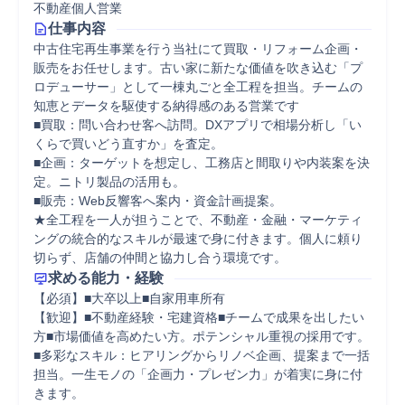
不動産個人営業
仕事内容
中古住宅再生事業を行う当社にて買取・リフォーム企画・
販売をお任せします。古い家に新たな価値を吹き込む「プ
ロデューサー」として一棟丸ごと全工程を担当。チームの
知恵とデータを駆使する納得感のある営業です

■買取：問い合わせ客へ訪問。DXアプリで相場分析し「い
くらで買いどう直すか」を査定。

■企画：ターゲットを想定し、工務店と間取りや内装案を決
定。ニトリ製品の活用も。

■販売：Web反響客へ案内・資金計画提案。

★全工程を一人が担うことで、不動産・金融・マーケティ
ングの統合的なスキルが最速で身に付きます。個人に頼り
切らず、店舗の仲間と協力し合う環境です。
求める能力・経験
【必須】■大卒以上■自家用車所有

【歓迎】■不動産経験・宅建資格■チームで成果を出したい
方■市場価値を高めたい方。ポテンシャル重視の採用です。

■多彩なスキル：ヒアリングからリノベ企画、提案まで一括
担当。一生モノの「企画力・プレゼン力」が着実に身に付
きます。
