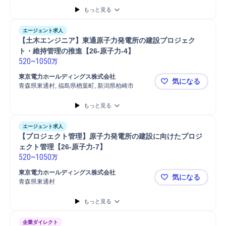
もっと見る
エージェント求人
【土木エンジニア】東通原子力発電所の建設プロジェク
ト・維持管理の推進【26-原子力-4】
520
~
1050
万
東京電力ホールディングス株式会社
気になる
青森県東通村, 福島県楢葉町, 新潟県柏崎市
【土木エン
もっと見る
エージェント求人
【プロジェクト管理】原子力発電所の建設に向けたプロジ
ェクト管理【26-原子力-7】
520
~
1050
万
東京電力ホールディングス株式会社
気になる
青森県東通村
【プロジェ
もっと見る
企業ダイレクト