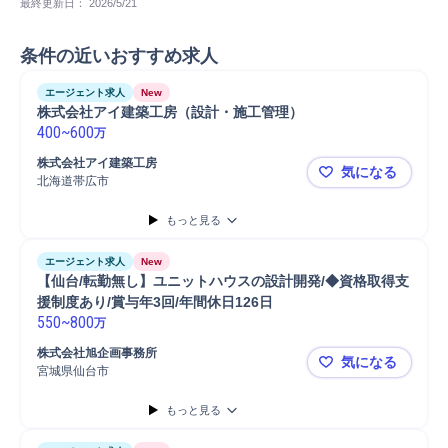
最終更新日： 
2026/5/21
条件の近いおすすめ求人
エージェント求人
New
株式会社アイ建築工房（設計・施工管理）
400
~
600
万
株式会社アイ建築工房
気になる
北海道帯広市
株式会社ア
もっと見る
エージェント求人
New
【仙台/転勤無し】ユニットハウスの設計開発/◆資格取得支
援制度あり/賞与年3回/年間休日126日
550
~
800
万
株式会社旭企画事務所
気になる
宮城県仙台市
【仙台/転勤
もっと見る