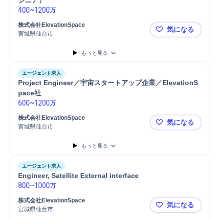
ジニア）
400
~
1200
万
株式会社ElevationSpace
気になる
宮城県仙台市
Engineer 
もっと見る
エージェント求人
Project Engineer／宇宙スタートアップ企業／ElevationS
pace社
600
~
1200
万
株式会社ElevationSpace
気になる
宮城県仙台市
Project 
もっと見る
エージェント求人
Engineer, Satellite External interface
800
~
1000
万
株式会社ElevationSpace
気になる
宮城県仙台市
Engineer, Sa