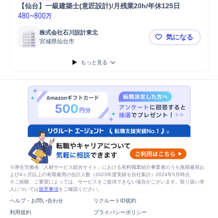
【仙台】一級建築士(意匠設計)/月残業20h/年休125日
480
~
800
万
株式会社石川設計東北
気になる
宮城県仙台市
【仙台】一級
もっと見る
※厚生労働省「人材サービス総合サイト」における有料職業紹介事業者のうち無期雇用お
よび4ヶ月以上の有期雇用の合計人数（2023年度実績を自社集計）2024年5月時点
※ご経験、ご要望によっては、サービスをご提供できない場合がございます。取り扱い求
人については
留意事項
をご確認ください。
ヘルプ・お問い合わせ
リクルートID規約
利用規約
プライバシーポリシー