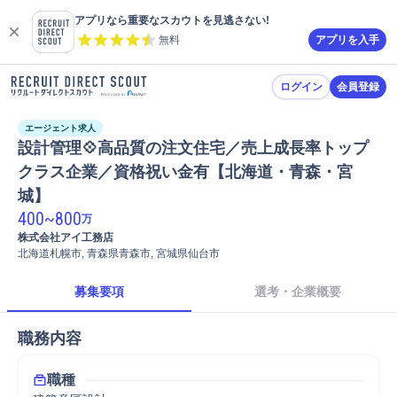
アプリなら重要なスカウトを見逃さない!
無料
アプリを入手
ログイン
会員登録
エージェント求人
設計管理💠高品質の注文住宅／売上成長率トップ
クラス企業／資格祝い金有【北海道・青森・宮
城】
400
~
800
万
株式会社アイ工務店
北海道札幌市, 青森県青森市, 宮城県仙台市
募集要項
選考・企業概要
職務内容
職種