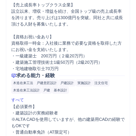
【売上成長率トップクラス企業】

設立以来、増収・増益を続け、全国トップ級の売上成長率
を誇ります。売り上げは1300億円を突破。同社と共に成長
頂ける人財を募集いたします。

【資格お祝い金あり】

資格取得一時金：入社後に業務で必要な資格を取得した方
にお祝い金を支給いたします。

・一級建築士　200万円（２級20万円）

・建築施工管理技術士1級50万円（2級20万円）

・宅地建物取引士70万円
求める能力・経験
木造在来工法
戸建意匠設計
戸建設計
実施設計
注文住宅
木造在来工法設計
戸建
基本設計
すべて
【必須要件】

・建築設計の実務経験者

※ALTA CADを使用していますが、他の建築用CADの経験で
もOKです

・普通自動車免許（AT限定可）
