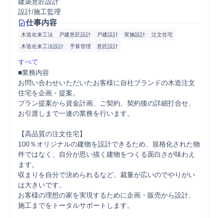
建築意匠設計
設計/施工監理
仕事内容
木造在来工法
戸建意匠設計
戸建設計
実施設計
注文住宅
木造在来工法設計
予算管理
意匠設計
すべて
■業務内容

お問い合わせいただいたお客様に自社ブランドの木造注文
住宅を企画・提案。

プラン提案から資金計画、ご契約、契約後の詳細打合せ、
お引渡しまで一連の業務を行います。

【高品質の注文住宅】

100％オリジナルの建物を設計できるため、規格化された物
件ではなく、自分が思い描く建物をつくる面白さが味わえ
ます。

収まりを自分で決められるなど、裁量が広いのでやりがい
は大きいです。

お客様の理想の家を実現するために企画・販売から設計、
施工までをトータルサポートします。
