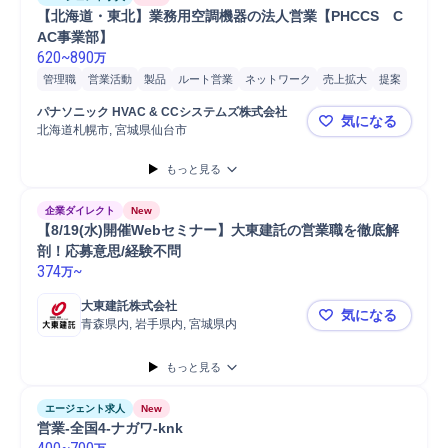
【北海道・東北】業務用空調機器の法人営業【PHCCS　C
620
~
890
万
管理職
営業活動
製品
ルート営業
ネットワーク
売上拡大
提案
法人営業
商業施設
オフィスビル
営業
施工管理
空調設備
パナソニック HVAC & CCシステムズ株式会社
気になる
施工管理技士
北海道札幌市, 宮城県仙台市
【北海道・
もっと見る
企業ダイレクト
New
【8/19(水)開催Webセミナー】大東建託の営業職を徹底解
剖！応募意思/経験不問
374
~
万
大東建託株式会社
気になる
青森県内, 岩手県内, 宮城県内
【8/19(
もっと見る
エージェント求人
New
営業-全国4-ナガワ-knk