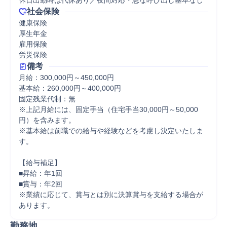
休日出勤時は代休あり／夜間対応・急な呼び出し基本なし
社会保険
健康保険

厚生年金

雇用保険

労災保険
備考
月給：300,000円～450,000円

基本給：260,000円～400,000円

固定残業代制：無

※上記月給には、固定手当（住宅手当30,000円～50,000
円）を含みます。

※基本給は前職での給与や経験などを考慮し決定いたしま
す。

【給与補足】

■昇給：年1回

■賞与：年2回

※業績に応じて、賞与とは別に決算賞与を支給する場合が
あります。
勤務地