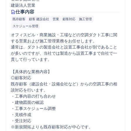
建築法人営業
仕事内容
既存顧客
顧客 建設会社
営業
顧客対応
施工管理
スケジュール管理
オフィスビル・商業施設・工場などの空調ダクト工事に関
する営業および施工管理業務をお任せします。

通常は、ダクトの製造会社と設置工事会社が別であること
が多いのですが、当社では製造から設置工事まで自社で一
貫して行っています。

【具体的な業務内容】

◎顧客対応

既存顧客（建設会社・設備会社など）からの空調工事の相
談対応を行います。

・工事内容の打ち合わせ

・建物図面の確認

・工事スケジュール調整

・見積作成

・受注対応

※新規開拓よりも既存顧客対応が中心です。
