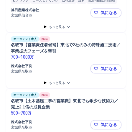
ヒアリング
ニーズヒアリング
既存顧客
建材
配管/衛生設備経験
アフターフォロー
顧客 販売代理店
ルート営業
提案
営業
旭日産業株式会社
気になる
顧客対応
販売
建材営業
住宅設備家電
スタッフ
巡回
家電
宮城県仙台市
【★未経験か
家電機器
家電製品
家電販売/仕入れ
法人営業
商品配送
新聞配達
もっと見る
エージェント求人
New
名取市【営業責任者候補】東北で2社のみの特殊施工技術／
事業拡大フェーズを牽引
700
~
1000
万
株式会社平良
気になる
宮城県名取市
名取市【営
もっと見る
エージェント求人
New
名取市【土木基礎工事の営業職】東北でも希少な技術力／
売上2.1倍の成長企業
500
~
700
万
株式会社平良
気になる
宮城県名取市
名取市【土