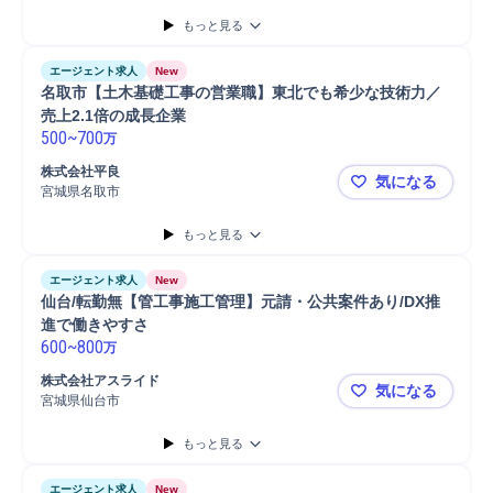
もっと見る
エージェント求人
New
名取市【土木基礎工事の営業職】東北でも希少な技術力／
売上2.1倍の成長企業
500
~
700
万
株式会社平良
気になる
宮城県名取市
名取市【土
もっと見る
エージェント求人
New
仙台/転勤無【管工事施工管理】元請・公共案件あり/DX推
進で働きやすさ
600
~
800
万
株式会社アスライド
気になる
宮城県仙台市
仙台/転勤
もっと見る
エージェント求人
New