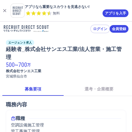
アプリなら重要なスカウトを見逃さない!
無料
アプリを入手
ログイン
会員登録
エージェント求人
経験者_株式会社サンエス工業/法人営業・施工管
理
500
~
700
万
株式会社サンエス工業
宮城県仙台市
募集要項
選考・企業概要
職務内容
職種
空調設備施工管理
管工事施工管理