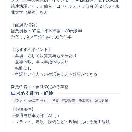
ダクト工事の実績例：イオンモール利府新棟／地下鉄東西
線連坊駅／イケア仙台／ヨドバシカメラ仙台 第２ビル／東
北大学（星稜）など

【配属先情報】

従業員数：35名／平均年齢：40代前半

営業：3名／平均年齢：30代前半

【おすすめポイント】

・業績に応じて決算賞与も支給あり

・夏季休暇、年末年始休暇あり

・転勤なし

・空調という人々の生活を支える仕事ができる

変更の範囲：会社の定める業務
求める能力・経験
プラント
施工管理技士
営業
空調設備
施工管理
法人営業
【必須条件】

・普通自動車免許（AT可）

・プラント、建設、設備などの現場における施工経験
