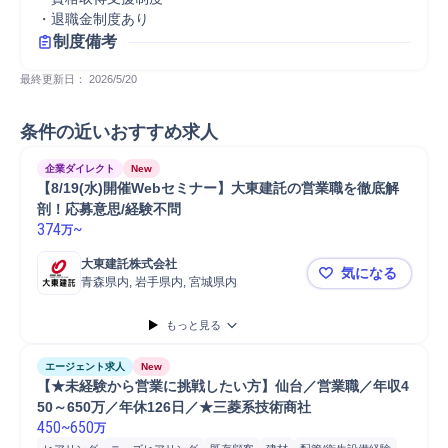
・退職金制度あり
制度備考
最終更新日： 
2026/5/20
条件の近いおすすめ求人
企業ダイレクト
New
【8/19(水)開催Webセミナー】大東建託の営業職を徹底解
剖！応募意思/経験不問
374
~
万
大東建託株式会社
気になる
青森県内, 岩手県内, 宮城県内
【8/19(
もっと見る
エージェント求人
New
【★未経験から営業に挑戦したい方】仙台／営業職／年収4
50～650万／年休126日／★三菱系技術商社
450
~
650
万