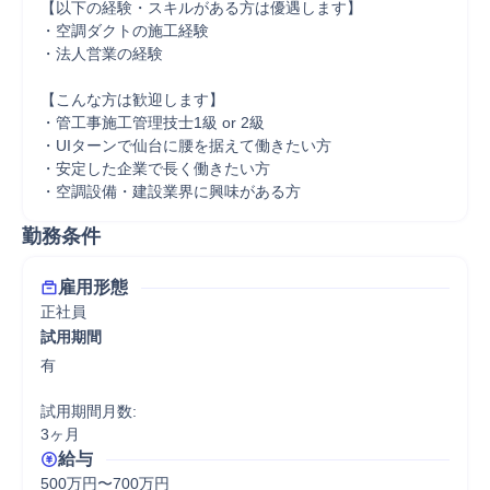
【以下の経験・スキルがある方は優遇します】

・空調ダクトの施工経験

・法人営業の経験

【こんな方は歓迎します】

・管工事施工管理技士1級 or 2級

・UIターンで仙台に腰を据えて働きたい方

・安定した企業で長く働きたい方

・空調設備・建設業界に興味がある方
勤務条件
雇用形態
正社員
試用期間
有

試用期間月数:

3ヶ月
給与
500万円〜700万円