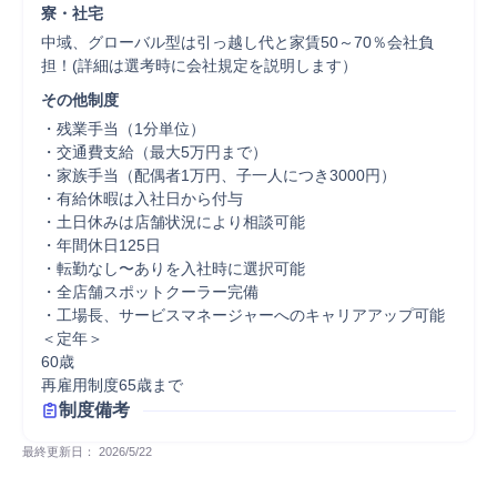
寮・社宅
中域、グローバル型は引っ越し代と家賃50～70％会社負
担！(詳細は選考時に会社規定を説明します）
その他制度
・残業手当（1分単位）

・交通費支給（最大5万円まで）

・家族手当（配偶者1万円、子一人につき3000円）

・有給休暇は入社日から付与

・土日休みは店舗状況により相談可能

・年間休日125日

・転勤なし〜ありを入社時に選択可能

・全店舗スポットクーラー完備

・工場長、サービスマネージャーへのキャリアアップ可能

＜定年＞

60歳

再雇用制度65歳まで
制度備考
最終更新日： 
2026/5/22