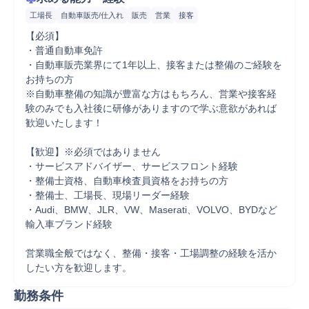
工場長
自動車販売/仕入れ
販売
営業
接客
【必須】

・普通自動車免許

・自動車販売業界にて1年以上、接客または整備のご経験を
お持ちの方

※自動車整備の知識が豊富な方はもちろん、営業や接客経
験のみでも入社後に研修がありますので学ぶ意欲があれば
歓迎いたします！

【歓迎】※必須ではありません

・サービスアドバイザー、サービスフロント経験

・整備士資格、自動車検査員資格をお持ちの方

・整備士、工場長、現場リーダー経験

・Audi、BMW、JLR、VW、Maserati、VOLVO、BYDなど
輸入車ブランド経験

営業職全般ではなく、整備・接客・工場調整の経験を活か
したい方を歓迎します。
勤務条件