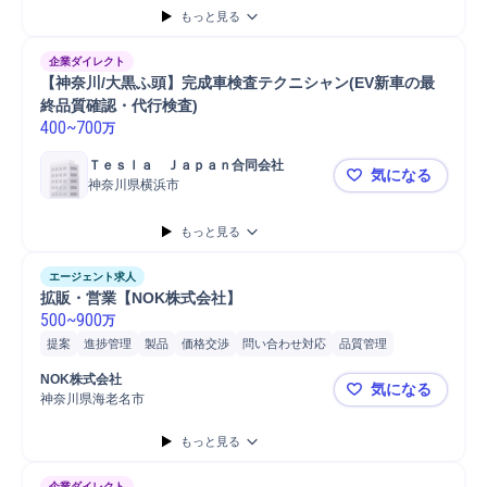
もっと見る
企業ダイレクト
【神奈川/大黒ふ頭】完成車検査テクニシャン(EV新車の最
終品質確認・代行検査)
400
~
700
万
Ｔｅｓｌａ　Ｊａｐａｎ合同会社
気になる
神奈川県横浜市
【神奈川/大
もっと見る
エージェント求人
拡販・営業【NOK株式会社】
500
~
900
万
提案
進捗管理
製品
価格交渉
問い合わせ対応
品質管理
ヒアリング
営業
工場
トラブル対応
納期調整
既存顧客
NOK株式会社
気になる
神奈川県海老名市
拡販・営業
もっと見る
企業ダイレクト