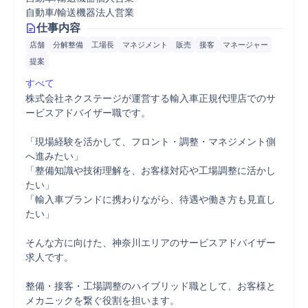
自動車/輸送機器法人営業
仕事内容
店舗
分解整備
工場長
マネジメント
販売
接客
マネージャー
提案
すべて
株式会社ネクステージが運営する輸入車正規代理店でのサ
ービスアドバイザー職です。

「現場経験を活かして、フロント・調整・マネジメント側
へ進みたい」

「整備知識や技術理解を、お客様対応や工場調整に活かし
たい」

「輸入車ブランドに携わりながら、待遇や働き方も見直し
たい」

そんな方に向けた、神奈川エリアのサービスアドバイザー
求人です。

整備・接客・工場調整のハイブリッド職として、お客様と
メカニックを繋ぐ役割を担います。
