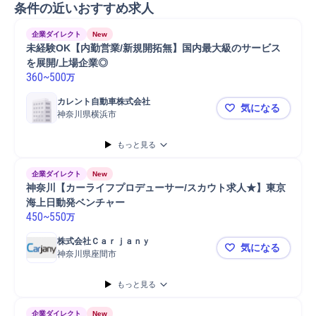
条件の近いおすすめ求人
企業ダイレクト
New
未経験OK【内勤営業/新規開拓無】国内最大級のサービス
を展開/上場企業◎
360
~
500
万
カレント自動車株式会社
気になる
神奈川県横浜市
未経験OK
もっと見る
企業ダイレクト
New
神奈川【カーライフプロデューサー/スカウト求人★】東京
海上日動発ベンチャー
450
~
550
万
株式会社Ｃａｒｊａｎｙ
気になる
神奈川県座間市
神奈川【カ
もっと見る
企業ダイレクト
New