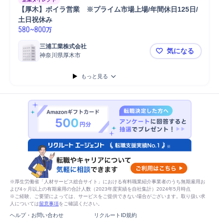
【厚木】ボイラ営業　※プライム市場上場/年間休日125日/
土日祝休み
580
~
800
万
三浦工業株式会社
気になる
神奈川県厚木市
【厚木】ボイ
もっと見る
※厚生労働省「人材サービス総合サイト」における有料職業紹介事業者のうち無期雇用お
よび4ヶ月以上の有期雇用の合計人数（2023年度実績を自社集計）2024年5月時点
※ご経験、ご要望によっては、サービスをご提供できない場合がございます。取り扱い求
人については
留意事項
をご確認ください。
ヘルプ・お問い合わせ
リクルートID規約