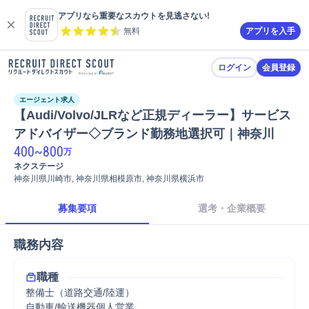
アプリなら重要なスカウトを見逃さない!
無料
アプリを入手
ログイン
会員登録
エージェント求人
【Audi/Volvo/JLRなど正規ディーラー】サービス
アドバイザー◇ブランド勤務地選択可｜神奈川
400
~
800
万
ネクステージ
神奈川県川崎市, 神奈川県相模原市, 神奈川県横浜市
募集要項
選考・企業概要
職務内容
職種
整備士（道路交通/陸運）
自動車/輸送機器個人営業