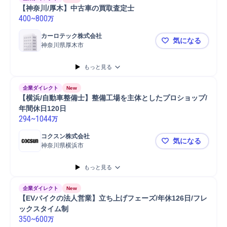
【神奈川/厚木】中古車の買取査定士
400
~
800
万
カーロテック株式会社
気になる
神奈川県厚木市
【神奈川/
もっと見る
企業ダイレクト
New
【横浜/自動車整備士】整備工場を主体としたプロショップ/
年間休日120日
294
~
1044
万
コクスン株式会社
気になる
神奈川県横浜市
【横浜/自動
もっと見る
企業ダイレクト
New
【EVバイクの法人営業】立ち上げフェーズ/年休126日/フレ
ックスタイム制
350
~
600
万