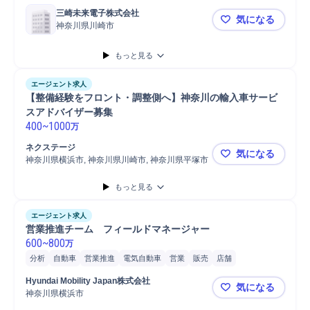
三崎未来電子株式会社
気になる
神奈川県川崎市
【EVバイク
もっと見る
エージェント求人
【整備経験をフロント・調整側へ】神奈川の輸入車サービ
スアドバイザー募集
400
~
1000
万
ネクステージ
気になる
神奈川県横浜市, 神奈川県川崎市, 神奈川県平塚市
【整備経験
もっと見る
エージェント求人
営業推進チーム　フィールドマネージャー
600
~
800
万
分析
自動車
営業推進
電気自動車
営業
販売
店舗
Hyundai Mobility Japan株式会社
気になる
神奈川県横浜市
営業推進チ