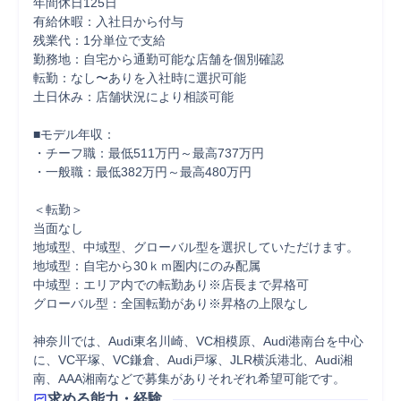
年間休日125日

有給休暇：入社日から付与

残業代：1分単位で支給

勤務地：自宅から通勤可能な店舗を個別確認

転勤：なし〜ありを入社時に選択可能

土日休み：店舗状況により相談可能

■モデル年収：

・チーフ職：最低511万円～最高737万円

・一般職：最低382万円～最高480万円

＜転勤＞

当面なし

地域型、中域型、グローバル型を選択していただけます。

地域型：自宅から30ｋｍ圏内にのみ配属

中域型：エリア内での転勤あり※店長まで昇格可

グローバル型：全国転勤があり※昇格の上限なし

神奈川では、Audi東名川崎、VC相模原、Audi港南台を中心
に、VC平塚、VC鎌倉、Audi戸塚、JLR横浜港北、Audi湘
南、AAA湘南などで募集がありそれぞれ希望可能です。
求める能力・経験