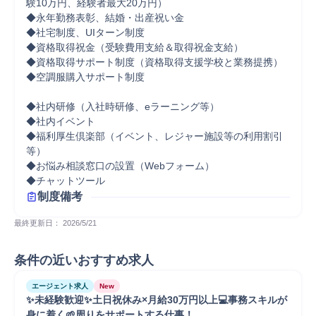
験10万円、経験者最大20万円）

◆永年勤務表彰、結婚・出産祝い金

◆社宅制度、UIターン制度

◆資格取得祝金（受験費用支給＆取得祝金支給）

◆資格取得サポート制度（資格取得支援学校と業務提携）

◆空調服購入サポート制度

◆社内研修（入社時研修、eラーニング等）

◆社内イベント

◆福利厚生倶楽部（イベント、レジャー施設等の利用割引
等）

◆お悩み相談窓口の設置（Webフォーム）

◆チャットツール
制度備考
最終更新日： 
2026/5/21
条件の近いおすすめ求人
エージェント求人
New
✨未経験歓迎✨土日祝休み×月給30万円以上💻事務スキルが
身に着く🌱周りをサポートする仕事！