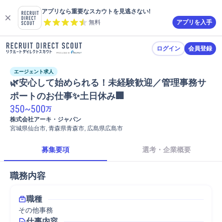
アプリなら重要なスカウトを見逃さない!
無料
アプリを入手
ログイン
会員登録
エージェント求人
🌿安心して始められる！未経験歓迎／管理事務サ
ポートのお仕事✨土日休み🏢
350
~
500
万
株式会社アーキ・ジャパン
宮城県仙台市, 青森県青森市, 広島県広島市
募集要項
選考・企業概要
職務内容
職種
その他事務
仕事内容