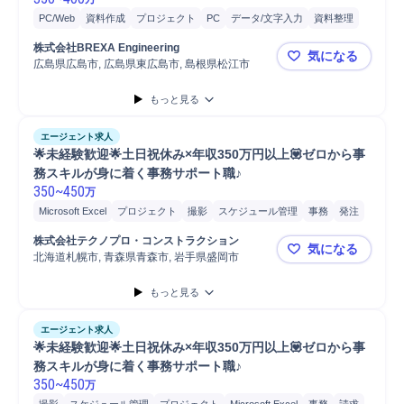
PC/Web
資料作成
プロジェクト
PC
データ/文字入力
資料整理
携帯電話/PC/PC周辺機器
書類作成
品質管理
株式会社BREXA Engineering
気になる
広島県広島市, 広島県東広島市, 島根県松江市
⭐未経験歓
もっと見る
エージェント求人
🌟未経験歓迎🌟土日祝休み×年収350万円以上💟ゼロから事
務スキルが身に着く事務サポート職♪
350
~
450
万
Microsoft Excel
プロジェクト
撮影
スケジュール管理
事務
発注
請求
書類作成
株式会社テクノプロ・コンストラクション
気になる
北海道札幌市, 青森県青森市, 岩手県盛岡市
🌟未経験歓
もっと見る
エージェント求人
🌟未経験歓迎🌟土日祝休み×年収350万円以上💟ゼロから事
務スキルが身に着く事務サポート職♪
350
~
450
万