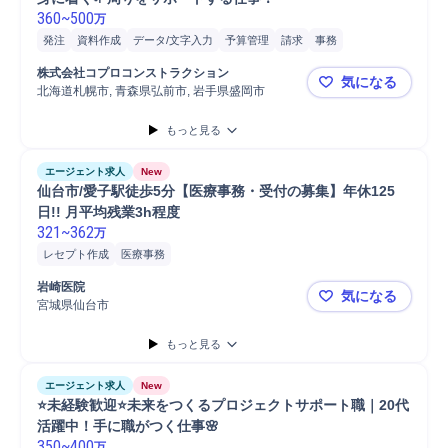
360
~
500
万
発注
資料作成
データ/文字入力
予算管理
請求
事務
スケジュール調整
株式会社コプロコンストラクション
気になる
北海道札幌市, 青森県弘前市, 岩手県盛岡市
✨未経験歓迎
もっと見る
エージェント求人
New
仙台市/愛子駅徒歩5分【医療事務・受付の募集】年休125
日!! 月平均残業3h程度
321
~
362
万
レセプト作成
医療事務
岩崎医院
気になる
宮城県仙台市
仙台市/愛子
もっと見る
エージェント求人
New
⭐未経験歓迎⭐未来をつくるプロジェクトサポート職｜20代
活躍中！手に職がつく仕事🌸
350
~
400
万