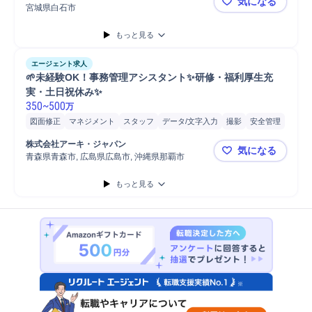
気になる
宮城県白石市
NECグル
もっと見る
エージェント求人
🌱未経験OK！事務管理アシスタント✨研修・福利厚生充
実・土日祝休み✨
350
~
500
万
図面修正
マネジメント
スタッフ
データ/文字入力
撮影
安全管理
携帯電話/PC/PC周辺機器
PC/Web
スケジュール管理
アシスタント
株式会社アーキ・ジャパン
気になる
事務
発注
PC
書類整理
プロジェクト
書類作成
青森県青森市, 広島県広島市, 沖縄県那覇市
🌱未経験
もっと見る