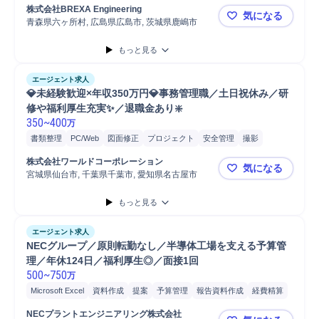
スケジュール管理
PC
受注管理
発注
発注管理
株式会社BREXA Engineering
気になる
青森県六ヶ所村, 広島県広島市, 茨城県鹿嶋市
🌱未経験O
もっと見る
エージェント求人
💎未経験歓迎×年収350万円💎事務管理職／土日祝休み／研
修や福利厚生充実✨／退職金あり❇️ 
350
~
400
万
書類整理
PC/Web
図面修正
プロジェクト
安全管理
撮影
アシスタント
データ/文字入力
スケジュール管理
発注
事務
PC
株式会社ワールドコーポレーション
気になる
携帯電話/PC/PC周辺機器
書類作成
宮城県仙台市, 千葉県千葉市, 愛知県名古屋市
💎未経験歓
もっと見る
エージェント求人
NECグループ／原則転勤なし／半導体工場を支える予算管
理／年休124日／福利厚生◎／面接1回
500
~
750
万
Microsoft Excel
資料作成
提案
予算管理
報告資料作成
経費精算
工場
分析
設備工事
固定資産管理
経理
NECプラントエンジニアリング株式会社