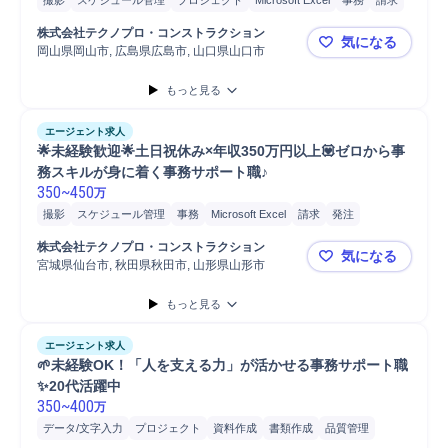
撮影
スケジュール管理
プロジェクト
Microsoft Excel
事務
請求
発注
書類作成
株式会社テクノプロ・コンストラクション
気になる
岡山県岡山市, 広島県広島市, 山口県山口市
🌟未経験歓
もっと見る
エージェント求人
🌟未経験歓迎🌟土日祝休み×年収350万円以上💟ゼロから事
務スキルが身に着く事務サポート職♪
350
~
450
万
撮影
スケジュール管理
事務
Microsoft Excel
請求
発注
プロジェクト
書類作成
株式会社テクノプロ・コンストラクション
気になる
宮城県仙台市, 秋田県秋田市, 山形県山形市
🌟未経験歓
もっと見る
エージェント求人
🌱未経験OK！「人を支える力」が活かせる事務サポート職
✨20代活躍中
350
~
400
万
データ/文字入力
プロジェクト
資料作成
書類作成
品質管理