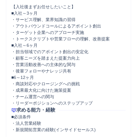
【入社後まずお任せしたいこと】

■入社～3ヶ月

・サービス理解、業界知識の習得

・アウトバウンドコールによるアポイント創出

・ターゲット企業へのアプローチ実施

・トークスクリプトや営業フローの理解、改善提案

■入社～6ヶ月

・担当領域でのアポイント創出の安定化

・顧客ニーズを踏まえた提案力向上

・営業活動改善への主体的な関与

・後輩フォローやナレッジ共有

■6～12ヶ月

・商談対応やクロージングへの挑戦

・成果最大化に向けた施策提案

・チーム運営への関与

求める能力・経験
■必須条件

・法人営業経験

・新規開拓営業の経験(インサイドセールス)
