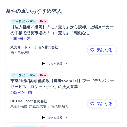
条件の近いおすすめ求人
エージェント求人
New
【法人営業／福岡】「モノ売り」から脱却。上場メーカー
の中核で成長市場の「コト売り」！転勤なし
500
~
800
万
八光オートメーション株式会社
気になる
福岡県粕屋町
【法人営業
もっと見る
エージェント求人
New
東京/大阪/福岡 他多数【選考zoom1回】フードデリバリー
サービス「ロケットナウ」の法人営業
485
~
1200
万
CP One Japan合同会社
気になる
東京都港区, 大阪府大阪市, 福岡県福岡市
東京/大阪/
もっと見る