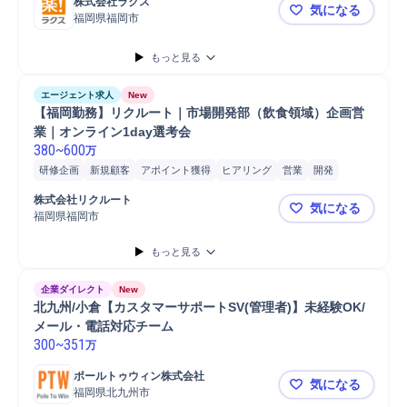
株式会社ラクス
気になる
福岡県福岡市
【福岡/IT
もっと見る
エージェント求人
New
【福岡勤務】リクルート｜市場開発部（飲食領域）企画営
業｜オンライン1day選考会
380
~
600
万
研修企画
新規顧客
アポイント獲得
ヒアリング
営業
開発
営業担当
提案
導入支援
コンサルタント職担当
株式会社リクルート
気になる
コンサルティング業務
接客
顧客折衝
販売
福岡県福岡市
【福岡勤務
もっと見る
企業ダイレクト
New
北九州/小倉【カスタマーサポートSV(管理者)】未経験OK/
メール・電話対応チーム
300
~
351
万
ポールトゥウィン株式会社
気になる
福岡県北九州市
北九州/小倉