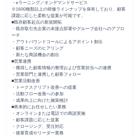
・eラーニング／オンデマンドサービス

※1600種類以上の研修ラインナップを保有しており、顧客
課題に応じた柔軟な提案が可能です。

■既存顧客起点の新規開拓

・既存取引先企業の未接点部署やグループ会社へのアプロ
ーチ

・アウトバウンドコールによるアポイント創出

・顧客ニーズのヒアリング

・新たな商談機会の創出

■営業連携

・獲得した顧客情報の整理および営業担当への連携

・営業部門と連携した顧客フォロー

■営業活動改善

・トークスクリプト改善への提案

・活動フロー改善への参加

・成果向上に向けた施策検討

■将来的にお任せしたい業務

・オンラインまたは電話での商談実施

・顧客課題に応じた提案

・クロージング、受注対応

・後輩育成やリーダー業務
