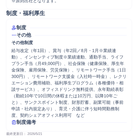
※原則出社となります。
制度・福利厚生
制度
その他
その他制度
給与改定（年1回）、賞与（年2回／8月・1月※業績連
動）、インセンティブ制度※業績連動、通勤手当、ライフ
プラン手当（月49,000円）、社会保険（健康保険、厚生年
金保険、雇用保険、労災保険）、リモートワーク手当（1日
300円）、リモートワーク支援金（入社時一時金）、レクリ
エーション費用補助、福利厚生プログラム（各種優待・相
談サービス）、オフィスドリンク無料提供、永年勤続表彰
（勤続10年で10日間の休暇または10万円、以降10年ご
と）、サンクスポイント制度、財形貯蓄、副業可能（事前
申請・社内規定あり）、育児・介護に伴う短時間勤務制
度、契約シェアオフィス利用可　など
制度備考
最終更新日： 
2026/5/21