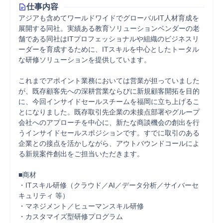
仕事内容
アジアも含めてワールドワイドでグローバルIT人材育成を
展開する同社。実績ある教育ソリューションベンダーの老
舗である同社はITプロフェッショナルや組織のビジネスリ
ーダーを育成するために、ITスキルを中心としたトータル
な研修ソリューションを提供しています。

これまでアポイント業務においては営業が担っていました
が、既存顧客先への深耕営業ならびに新規顧客開拓を目的
に、今回インサイドセールスチームを福岡に立ち上げるこ
とになりました。既存取引先企業の未接点部署やグループ
会社へのアプローチを中心に、新たな商談機会の創出を行
うインサイドセールスポジションです。すでに取引のある
企業との接点を活かしながら、アウトバウンドコールによ
る新規案件創出をご担当いただきます。

■商材

・ITスキル研修（クラウド／AI／データ分析／サイバーセ
キュリティ 等）

・マネジメント／ヒューマンスキル研修

・カスタマイズ型研修プログラム
