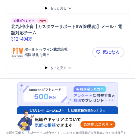
もっと見る
企業ダイレクト
New
北九州/小倉【カスタマーサポートSV(管理者)】メール・電
話対応チーム
312
~
404
万
ポールトゥウィン株式会社
気になる
福岡県北九州市
北九州/小倉
もっと見る
※厚生労働省「人材サービス総合サイト」における有料職業紹介事業者のうち無期雇用お