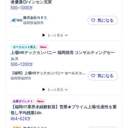
者優遇◎/インセン充実
500
~
1000
万
株式会社ＮＲＣ
気になる
福岡県福岡市
【博多/法
もっと見る
エージェント求人
New
上場HRテックカンパニー 福岡採用 コンサルティングセー
ルス
500
~
1200
万
【福岡】上場HRテックカンパニー セールスコン
気になる
サルタント
福岡県福岡市
上場HRテ
もっと見る
企業ダイレクト
New
【福岡/IT業界未経験歓迎】営業★プライム上場/生産性を重
視し平均残業18h
464
~
624
万