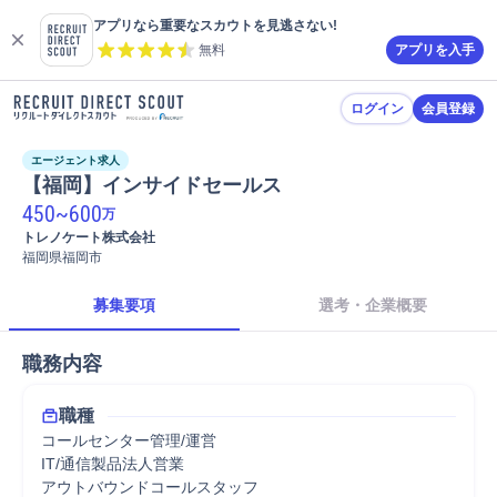
アプリなら重要なスカウトを見逃さない!
無料
アプリを入手
ログイン
会員登録
エージェント求人
【福岡】インサイドセールス
450
~
600
万
トレノケート株式会社
福岡県福岡市
募集要項
選考・企業概要
職務内容
職種
コールセンター管理/運営
IT/通信製品法人営業
アウトバウンドコールスタッフ