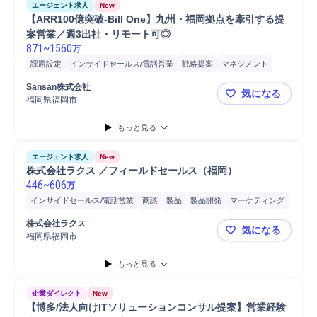
エージェント求人
New
【ARR100億突破-Bill One】九州・福岡拠点を牽引する提
案営業／週3出社・リモート可◎
871
~
1560
万
課題設定
インサイドセールス/電話営業
戦略提案
マネジメント
商談
プロダクト開発
ヒアリング
マーケティング
営業
Sansan株式会社
気になる
クロスセル
企画立案
提案
営業同行
アップセル
開発
事業推進
福岡県福岡市
【ARR10
クロージング
導入支援
戦略立案
プロジェクト
もっと見る
コンサルティング業務
新規事業
法人営業
Salesforce
ツール導入
エージェント求人
New
446
~
606
万
インサイドセールス/電話営業
商談
製品
製品開発
マーケティング
提案
アフターフォロー
メディア
パートナー
営業
顧客対応
株式会社ラクス
気になる
経理
担当者
BPO
教育
開発
販売
クラウド
クロージング
福岡県福岡市
株式会社ラ
導入支援
もっと見る
企業ダイレクト
New
【博多/法人向けITソリューションコンサル提案】営業経験