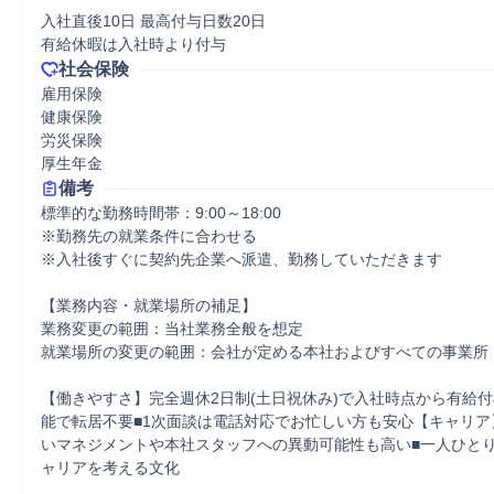
入社直後10日 最高付与日数20日

有給休暇は入社時より付与
社会保険
雇用保険

健康保険

労災保険

厚生年金
備考
標準的な勤務時間帯：9:00～18:00

※勤務先の就業条件に合わせる 

※入社後すぐに契約先企業へ派遣、勤務していただきます

【業務内容・就業場所の補足】

業務変更の範囲：当社業務全般を想定

就業場所の変更の範囲：会社が定める本社およびすべての事業所

【働きやすさ】完全週休2日制(土日祝休み)で入社時点から有給付
能で転居不要■1次面談は電話対応でお忙しい方も安心【キャリア
いマネジメントや本社スタッフへの異動可能性も高い■一人ひと
ャリアを考える文化