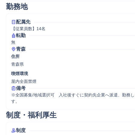
勤務地
配属先
【従業員数】14名
転勤
無
青森
住所
青森県
喫煙環境
屋内全面禁煙
備考
※全国募集/地域選択可　入社後すぐに契約先企業へ派遣、勤務
す。
制度・福利厚生
制度