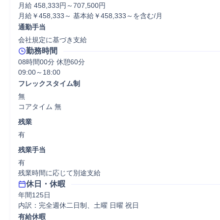
月給 458,333円～707,500円

月給￥458,333～ 基本給￥458,333～を含む/月
通勤手当
会社規定に基づき支給
勤務時間
08時間00分 休憩60分
フレックスタイム制
無

コアタイム 無  
残業
有
残業手当
有

残業時間に応じて別途支給
休日・休暇
年間125日

内訳：完全週休二日制、土曜 日曜 祝日
有給休暇