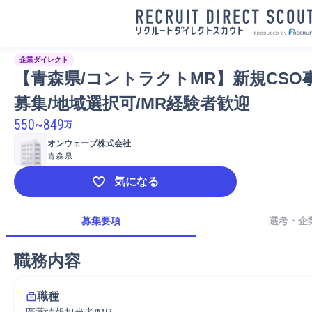
企業ダイレクト
【青森県/コントラクトMR】新規CSO
募集/地域選択可/MR経験者歓迎
550
~
849
万
オンウェーブ株式会社
青森県
気になる
募集要項
選考・企
職務内容
職種