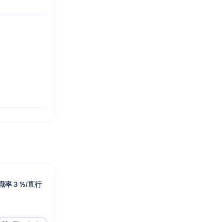
職率３％/直⾏