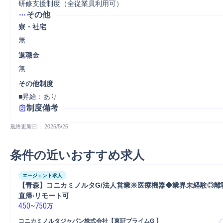
研修支援制度（全従業員利用可）
その他
寮・社宅
無
退職金
無
その他制度
■昇給：あり
制度備考
最終更新日： 
2026/5/26
条件の近いおすすめ求人
エージェント求人
【⻘森】コニカミノルタG/法⼈営業※医療機器◆業界未経験◎離
直帰‧リモート可
450
~
750
万
コニカミノルタジャパン株式会社【東証プライムG 】