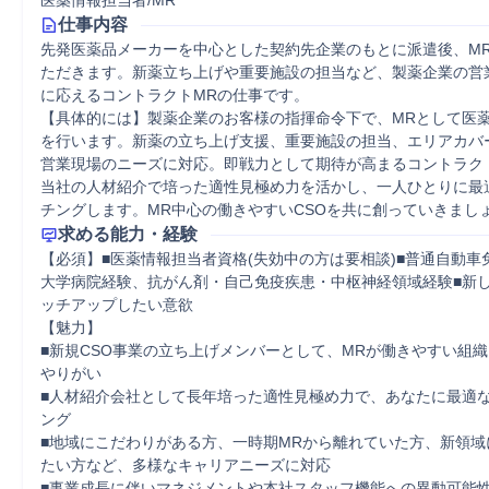
医薬情報担当者/MR
仕事内容
先発医薬品メーカーを中心とした契約先企業のもとに派遣後、M
ただきます。新薬立ち上げや重要施設の担当など、製薬企業の営
に応えるコントラクトMRの仕事です。

【具体的には】製薬企業のお客様の指揮命令下で、MRとして医
を行います。新薬の立ち上げ支援、重要施設の担当、エリアカバ
営業現場のニーズに対応。即戦力として期待が高まるコントラク
当社の人材紹介で培った適性見極め力を活かし、一人ひとりに最
チングします。MR中心の働きやすいCSOを共に創っていきまし
求める能力・経験
【必須】■医薬情報担当者資格(失効中の方は要相談)■普通自動車
大学病院経験、抗がん剤・自己免疫疾患・中枢神経領域経験■新
ッチアップしたい意欲

【魅力】

■新規CSO事業の立ち上げメンバーとして、MRが働きやすい組
やりがい

■人材紹介会社として長年培った適性見極め力で、あなたに最適
ング

■地域にこだわりがある方、一時期MRから離れていた方、新領域
たい方など、多様なキャリアニーズに対応

■事業成長に伴いマネジメントや本社スタッフ機能への異動可能