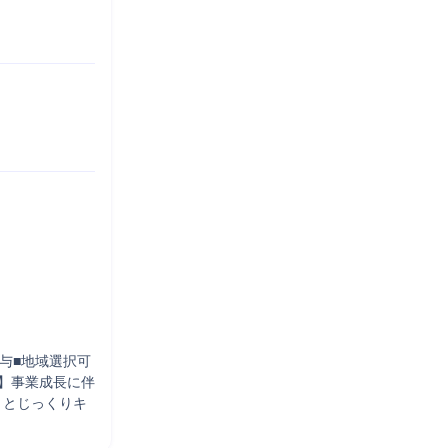
与■地域選択可
】事業成長に伴
りとじっくりキ