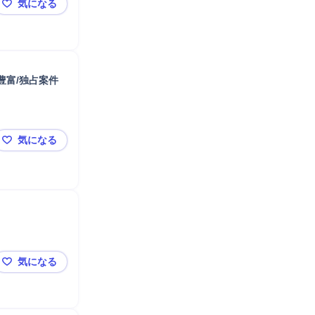
気になる
【⻘森】コニカミノルタG/法⼈営業※医療機器◆業界未
豊富/独占案件
気になる
【東北/MR】世界的CSO｜多様な領域に挑戦可能／キャ
気になる
【⻘森∕転勤無】「ライフリー」のコンサルティング営業