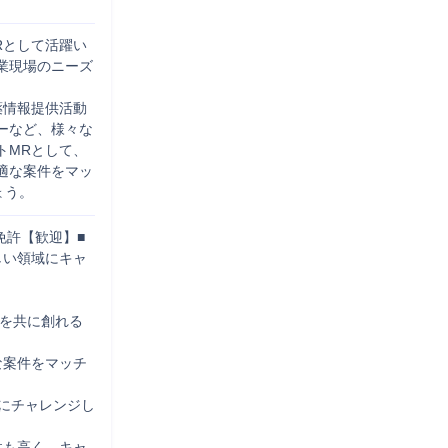
Rとして活躍い
業現場のニーズ
薬情報提供活動
ーなど、様々な
トMRとして、
適な案件をマッ
ょう。
免許【歓迎】■
しい領域にキャ
織を共に創れる
な案件をマッチ
にチャレンジし
性も高く、キャ