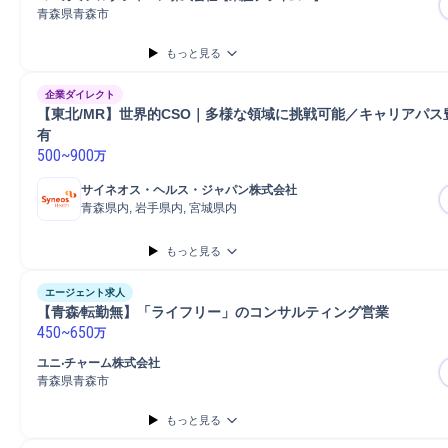
青森県青森市
もっと見る
企業ダイレクト
【東北/MR】世界的CSO｜多様な領域に挑戦可能／キャリアパス
有
500
~
900
万
サイネオス・ヘルス・ジャパン株式会社
青森県内, 岩手県内, 宮城県内
もっと見る
エージェント求人
【⻘森∕転勤無】「ライフリー」のコンサルティング営業
450
~
650
万
ユニ‧チャーム株式会社
青森県青森市
もっと見る