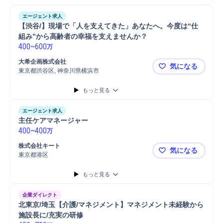
エージェント求人
【渋谷/】現場で「人を支えてきた」あなたへ。今度は“仕
組み”から高齢者の幸福を支えませんか？
400
~
600
万
大希企画株式会社
気になる
東京都渋谷区, 神奈川県横浜市
【渋谷/】
もっと見る
エージェント求人
主任ケアマネージャー
400
~
400
万
株式会社キート
気になる
東京都港区
主任ケアマ
もっと見る
企業ダイレクト
北東京/埼玉【介護/マネジメント】マネジメント未経験から
施設長に/充実の研修