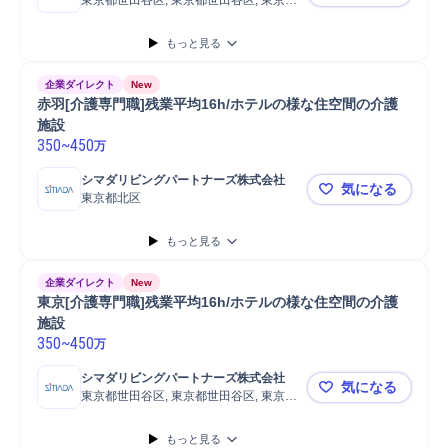
東京都世田谷区, 東京都世田谷区, 東京都
東京[介護総
世田谷区
もっと見る
企業ダイレクト
New
赤羽[介護専門職]残業平均16h/ホテルの様な住空間の介護
施設
350
~
450
万
シマダリビングパートナーズ株式会社
気になる
東京都北区
赤羽[介護専
もっと見る
企業ダイレクト
New
東京[介護専門職]残業平均16h/ホテルの様な住空間の介護
施設
350
~
450
万
シマダリビングパートナーズ株式会社
気になる
東京都世田谷区, 東京都世田谷区, 東京都
東京[介護専
世田谷区
もっと見る