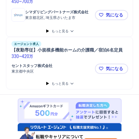
450
~
700
万
シマダリビングパートナーズ株式会社
気になる
東京都北区, 埼玉県さいたま市
北東京/埼
もっと見る
エージェント求人
【夜勤専従】小規模多機能ホームの介護職／宿泊6名定員
330
~
420
万
セントスタッフ株式会社
気になる
東京都中央区
【夜勤専従
もっと見る