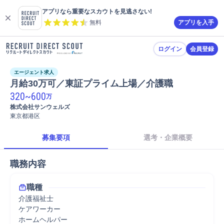
アプリなら重要なスカウトを見逃さない!
無料
アプリを入手
ログイン
会員登録
エージェント求人
月給30万可／東証プライム上場／介護職
320
~
600
万
株式会社サンウェルズ
東京都港区
募集要項
選考・企業概要
職務内容
職種
介護福祉士
ケアワーカー
ホームヘルパー