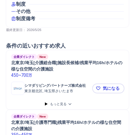
制度
その他
制度備考
最終更新日： 
2026/5/26
条件の近いおすすめ求人
企業ダイレクト
New
北東京/埼玉[介護総合職]施設長候補/残業平均16h/ホテルの
様な住空間の介護施設
450
~
700
万
シマダリビングパートナーズ株式会社
気になる
東京都北区, 埼玉県さいたま市
北東京/埼玉
もっと見る
企業ダイレクト
New
北東京/埼玉[介護専門職]残業平均16h/ホテルの様な住空間
の介護施設
350
~
450
万