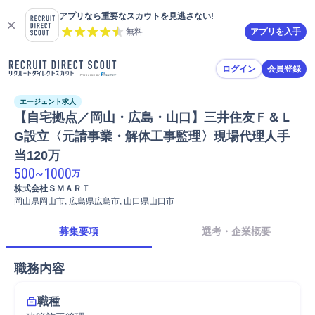
アプリなら重要なスカウトを見逃さない!
無料
アプリを入手
ログイン
会員登録
エージェント求人
【自宅拠点／岡山・広島・山口】三井住友Ｆ＆Ｌ
G設立〈元請事業・解体工事監理〉現場代理人手
当120万
500
~
1000
万
株式会社ＳＭＡＲＴ
岡山県岡山市, 広島県広島市, 山口県山口市
募集要項
選考・企業概要
職務内容
職種