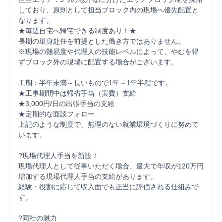
しており、原則として担当ブロック内の現場へ優先配置と
なります。

★毎週自宅へ帰宅できる制度あり！★

長期の単身赴任を前提とした働き方ではありません。

※現場の難易度や代理人の技能レベルによって、やむを得
ずブロック外の現場に配置する場合がございます。

工期：半年未満～長いもので1年～1年半程です。

★工事期間中は帰省手当（実費）支給

★3,000円/日の出張手当の支給

★定期的な面談フォロー

上記のような制度で、無理のない就業環境づくりに努めて
います。

?現場代理人手当を新設！

現場代理人として従事いただく場合、最大で年収が120万円
増加する現場代理人手当の支給があります。

経験・役割に応じて収入面でも正当に評価される仕組みで
す。

?同社の魅力
