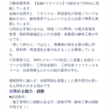
◎解体業界初、【金融×リサイクル】の組合せでSDGsに貢
献しています。

金融の信用力と、リサイクル・再資源化の現場ノウハウを
融合させた、解体業界でもユニークな立ち位置で事業を展
開しています。

◎同社が手掛けるのは、球場（プロ野球）や風力発電所、
発電・製鉄関連施設などの大規模・高難度の解体工事が中
心です。

「壊して終わり」ではなく、廃棄物の発生を最小限に抑
え、再利用・再資源化を最大化することを重視していま
す。

◎営業面では、SMFLグループの安定した基盤と全国ネット
ワークを背景に、三井住友銀行、三井住友ファイナンス＆
リース、住友商事などからの紹介案件が中心。

価格競争に偏らず、信頼関係を基盤とした案件受注が多い
点も同社の大きな強みです。
求める能力・経験
■必須条件：

・施工管理のご経験がある方（資格不問・解体工事の経験
不問です！）
