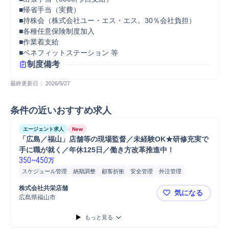
■帰省手当（実費）

■持株会（株式会社ユー・エス・エス。30％会社負担）　

■各種任意保険制度加入

■作業着支給

■ベネフィットステーション 等
制度備考
最終更新日： 
2026/5/27
条件の近いおすすめ求人
エージェント求人
New
「広島／福山」店舗等の現場監督／未経験OK★研修充実で
手に職が就く／年休125日／働き方改革推進中！
350
~
450
万
スケジュール管理
納期調整
顧客折衝
安全管理
外注管理
クレーム対応
予算計画
品質管理
施工管理
現場責任者
原価管理
株式会社共栄店舗
気になる
点検
メンテナンス
予算管理
発注
工程管理
店舗
進捗管理
広島県福山市
「広島／福
事務
Microsoft Excel
大工
設備工事
倉庫管理
生産管理
店長
もっと見る
販売
接客
法人営業
ルート営業
マネジメント
アフターフォロー