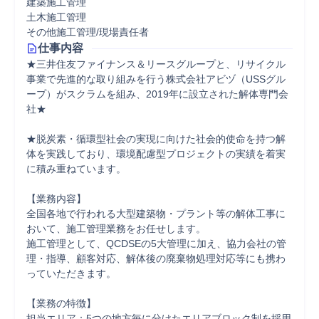
建築施工管理
土木施工管理
その他施工管理/現場責任者
仕事内容
★三井住友ファイナンス＆リースグループと、リサイクル
事業で先進的な取り組みを行う株式会社アビヅ（USSグル
ープ）がスクラムを組み、2019年に設立された解体専門会
社★

★脱炭素・循環型社会の実現に向けた社会的使命を持つ解
体を実践しており、環境配慮型プロジェクトの実績を着実
に積み重ねています。

【業務内容】

全国各地で行われる大型建築物・プラント等の解体工事に
おいて、施工管理業務をお任せします。

施工管理として、QCDSEの5大管理に加え、協力会社の管
理・指導、顧客対応、解体後の廃棄物処理対応等にも携わ
っていただきます。

【業務の特徴】

担当エリア：5つの地方毎に分けたエリアブロック制を採用