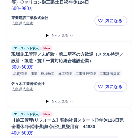
等）◇マリコン御三家∕⼟⽇祝∕年休124⽇
600
~
980
万
東亜建設⼯業株式会社
気になる
広島県広島市
【転勤無のエ
もっと見る
エージェント求人
New
現場施工管理／未経験・第二新卒の方歓迎（メタル特定／
設計・製造・施工一貫対応総合建設企業）
300
~
600
万
品質管理
測量
現場施工
施工管理
工事進捗管理
工事計画提案
工事計画作成
工事計画管理
佐々木工業株式会社
気になる
広島県広島市
現場施工管
もっと見る
エージェント求人
New
【施工管理/リフォーム】契約社員スタート◎年休126日完
全週休2日◎転勤無◎正社員登用有　44880
400
~
600
万