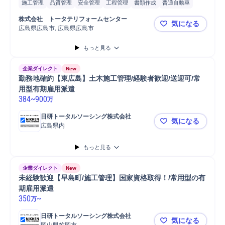
施工管理
品質管理
安全管理
工程管理
書類作成
普通自動車
マンション
戸建
アパート
施工管理技士
株式会社　トータテリフォームセンター
気になる
広島県広島市, 広島県広島市
【施工管理/
もっと見る
企業ダイレクト
New
勤務地確約【東広島】土木施工管理/経験者歓迎/送迎可/常
用型有期雇用派遣
384
~
900
万
日研トータルソーシング株式会社
気になる
広島県内
勤務地確約
もっと見る
企業ダイレクト
New
未経験歓迎【早島町/施工管理】国家資格取得！/常用型の有
期雇用派遣
350
~
万
日研トータルソーシング株式会社
気になる