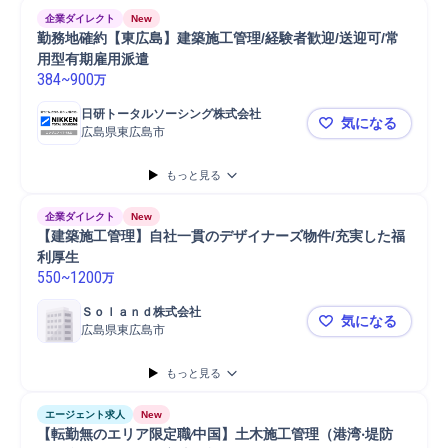
定期点検
顧客対応
提案
ヒアリング
営業
企業ダイレクト
New
勤務地確約【東広島】建築施工管理/経験者歓迎/送迎可/常
用型有期雇用派遣
384
~
900
万
日研トータルソーシング株式会社
気になる
広島県東広島市
勤務地確約
もっと見る
企業ダイレクト
New
【建築施工管理】自社一貫のデザイナーズ物件/充実した福
利厚生
550
~
1200
万
Ｓｏｌａｎｄ株式会社
気になる
広島県東広島市
【建築施工
もっと見る
エージェント求人
New
【転勤無のエリア限定職∕中国】⼟⽊施⼯管理（港湾‧堤防